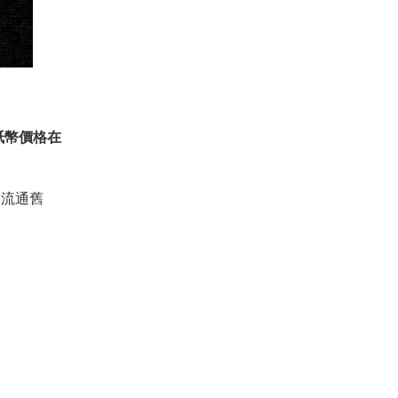
紙幣價格在
是流通舊
。