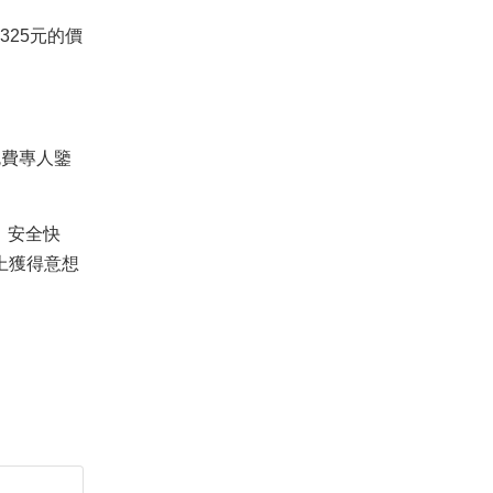
325元的價
、免費專人鑒
，安全快
會上獲得意想