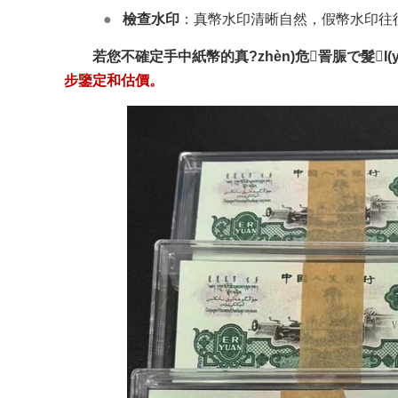
●
檢查水印
：真幣水印清晰自然，假幣水印往往
若您不確定手中紙幣的真?zhèn)危詈脤で髮I(yè)機
步鑒定和估價。