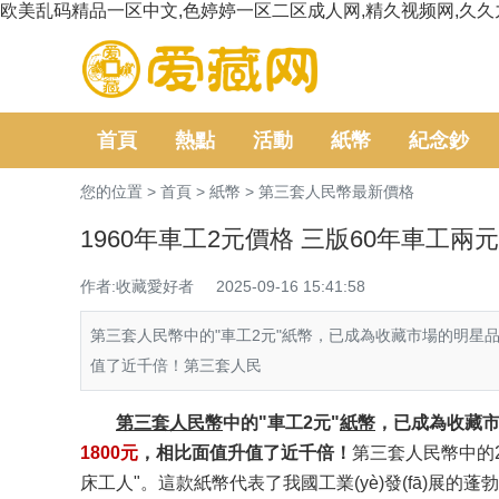
欧美乱码精品一区中文,色婷婷一区二区成人网,精久视频网,久久
首頁
熱點
活動
紙幣
紀念鈔
您的位置 >
首頁
>
紙幣
>
第三套人民幣最新價格
1960年車工2元價格 三版60年車工兩
作者:收藏愛好者
2025-09-16 15:41:58
第三套人民幣中的"車工2元"紙幣，已成為收藏市場的明星品
值了近千倍！第三套人民
第三套人民幣
中的"車工2元"
紙幣
，已成為收藏市場
1800元
，相比面值升值了近千倍！
第三套人民幣中的2元
床工人"。這款紙幣代表了我國工業(yè)發(fā)展的蓬勃