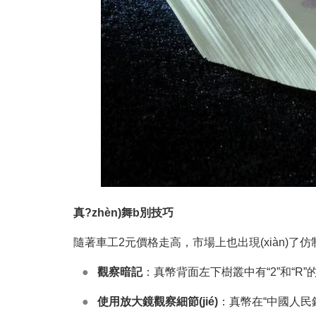
真?zhèn)舞b別技巧
隨著車工2元價格走高，市場上也出現(xiàn)了仿制
●
觀察暗記
：真幣背面左下樹叢中有“2”和“R”
●
使用放大鏡觀察細節(jié)
：真幣在“中國人民銀