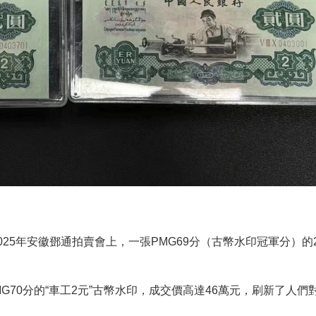
。2025年安徽鄧通拍賣會上，一張PMG69分（古幣水印冠軍分）
0分的“車工2元”古幣水印，成交價高達46萬元，刷新了人