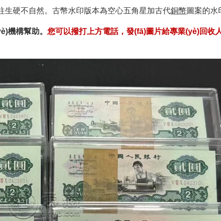
生硬不自然。古幣水印版本為空心五角星加古代
銅幣
圖案的水印
構幫助。
您可以撥打上方電話，發(fā)圖片給專業(yè)回