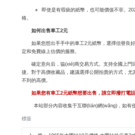
●
即使是有瑕疵的紙幣，也可能價值不菲。2023
格。
如何出售車工2元
如果您想出手手中的車工2元紙幣，選擇信譽良好
定和免費線上估價的服務。
確定意向后，協(xié)商交易方式。支持全國上門回
捷。對于高價收藏品，建議選擇公開拍賣的方式，尤其
不到的高價。
如果您有車工2元紙幣想要出售，請立即撥打電話咨
本站部分內容收集于互聯(lián)網(wǎng)，
標簽