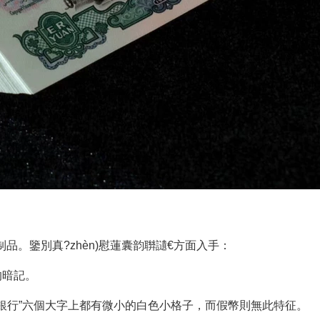
品。鑒別真?zhèn)慰蓮囊韵聨讉€方面入手：
的暗記。
行”六個大字上都有微小的白色小格子，而假幣則無此特征。