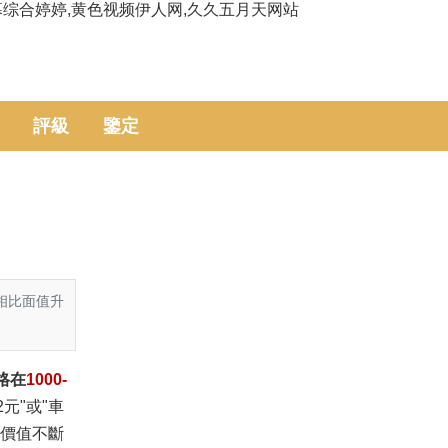
幕综合婷婷,黄色视频伊人网,久久五月天网站
評級
鑒定
，相比面值升
格在
1000-
2元"或"車
收藏價值不斷