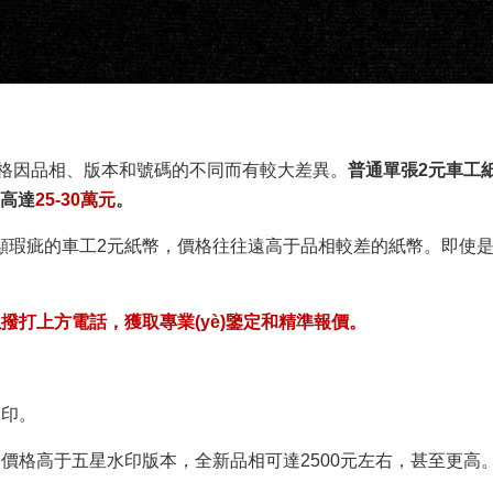
的價格因品相、版本和號碼的不同而有較大差異。
普通單張2元車工
是高達
25-30萬元
。
顯瑕疵的車工2元紙幣，價格往往遠高于品相較差的紙幣。即使
方電話，獲取專業(yè)鑒定和精準報價。
印。
價格高于五星水印版本，全新品相可達2500元左右，甚至更高