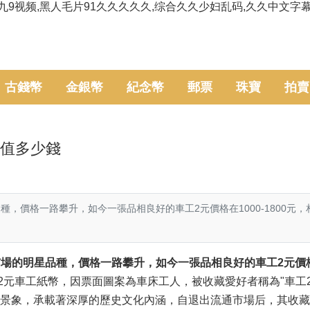
九9视频,黑人毛片91久久久久久,综合久久少妇乱码,久久中文字
古錢幣
金銀幣
紀念幣
郵票
珠寶
拍賣
元值多少錢
種，價格一路攀升，如今一張品相良好的車工2元價格在1000-1800元
的明星品種，價格一路攀升，如今一張品相良好的車工2元價
車工紙幣，因票面圖案為車床工人，被收藏愛好者稱為"車工
景象，承載著深厚的歷史文化內涵，自退出流通市場后，其