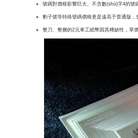
●
號碼對價格影響巨大。不含數(shù)字4的號碼更受青睞
●
豹子號等特殊號碼價格更是遠高于普通版，曾
●
整刀、整捆的2元車工紙幣因其稀缺性，