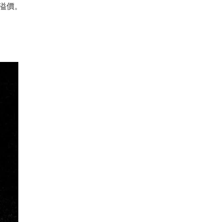
價。
。