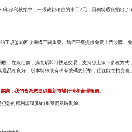
年保利秋拍中，一張裁切移位的車工2元，因獨特瑕疵拍出了6
的正規(guī)回收機構至關重要。我們平臺提供免費上門收購
收，在線估價，滿意后即可快速交易，支持線上線下多種方式
是品相良好、版本特殊或有稀有號碼的紙幣，往往能在拍賣
詢，我們會為您提供最新市場行情和合理報價。
如有侵犯您的權利請聯(lián)系我們及時刪除。