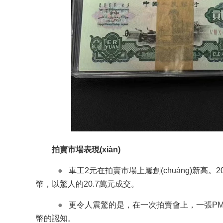
拍賣市場表現(xiàn)
●
車工2元在拍賣市場上屢創(chuàng)新高
幣，以驚人的20.7萬元成交。
●
更令人震驚的是，在一次拍賣會上，一張PMG7
幣的認知。