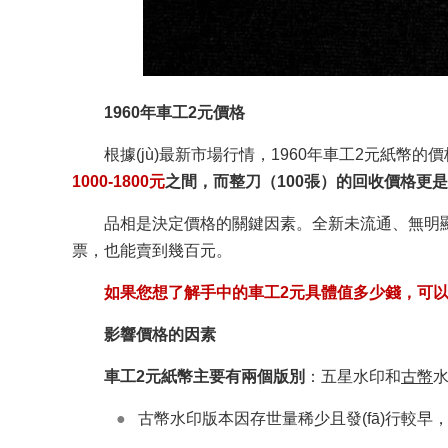
1960年車工2元價格
根據(jù)最新市場行情，1960年車工2元紙幣
1000-1800元
之間，而整刀（100張）的回收價格更
品相是決定價格的關鍵因素。全新未流通、無明
票，也能賣到幾百元。
如果您想了解手中的車工2元具體值多少錢，可以撥打上
影響價格的因素
車工2元紙幣主要有兩個版別
：五星水印和
古幣
水
●
古幣水印版本因存世量稀少且發(fā)行較早，