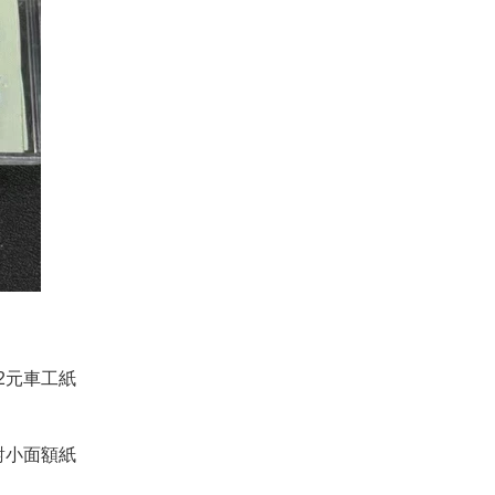
的2元車工紙
們對小面額紙