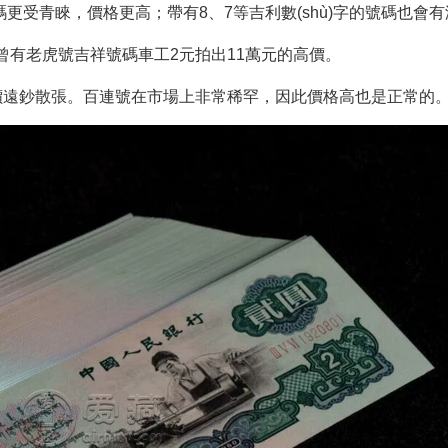
，價格更高；帶有8、7等吉利數(shù)字的號碼也會有溢
有老虎號吉祥號碼車工2元拍出11萬元的高價。
單價遠鈔散張。百連號在市場上非常稀罕，因此價格高也是正常的