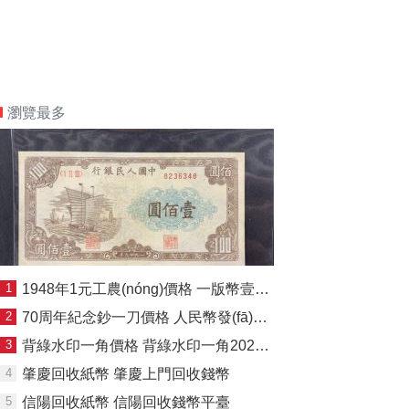
瀏覽最多
1
1948年1元工農(nóng)價格 一版幣壹元收藏價格與真假鑒定
2
70周年紀念鈔一刀價格 人民幣發(fā)行70周年紀念鈔價格
3
背綠水印一角價格 背綠水印一角2024年最新價格
4
肇慶回收紙幣 肇慶上門回收錢幣
5
信陽回收紙幣 信陽回收錢幣平臺