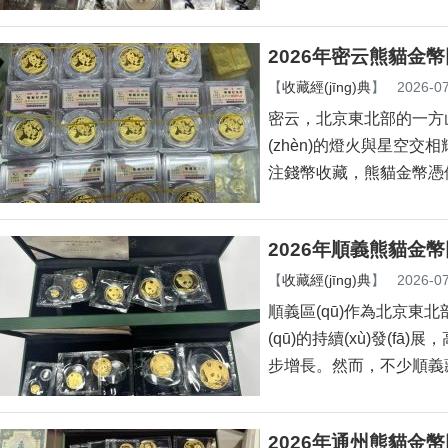
2026年密云熊貓金幣
【
收藏經(jīng)典
】
2026-07
密云，北京東北部的一
(zhèn)的燈火與星空交相輝
注錢幣收藏，熊貓金幣
2026年順義熊貓金
【
收藏經(jīng)典
】
2026-07
順義區(qū)作為北京東北部
(qū)的持續(xù)發(fā)
步增長。然而，不
2026年通州熊貓金幣