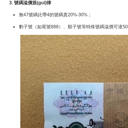
3. 號碼溢價規(guī)律
●
無47號碼比帶4的號碼貴20%-30%；
●
豹子號（如尾號888）、順子號等特殊號碼溢價可達50%-數(sh