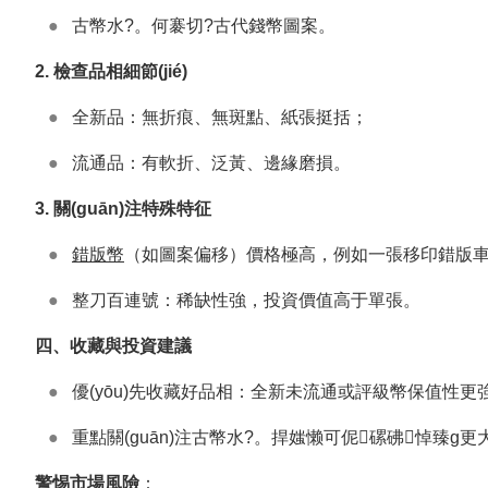
●
古幣水?。何褰切?古代錢幣圖案。
2. 檢查品相細節(jié)
●
全新品：無折痕、無斑點、紙張挺括；
●
流通品：有軟折、泛黃、邊緣磨損。
3. 關(guān)注特殊特征
●
錯版幣
（如圖案偏移）價格極高，例如一張移印錯版車工2元
●
整刀百連號：稀缺性強，投資價值高于單張。
四、收藏與投資建議
●
優(yōu)先收藏好品相：全新未流通或評級幣保值性更強
●
重點關(guān)注古幣水?。捍媸懒可伲磥砩悼臻g更大
警惕市場風險
：