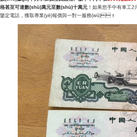
格甚至可達數(shù)萬元至數(shù)十萬元
！如果您手中有車工2元
鑒定電話，獲取專業(yè)報價與一對一服務(wù)！