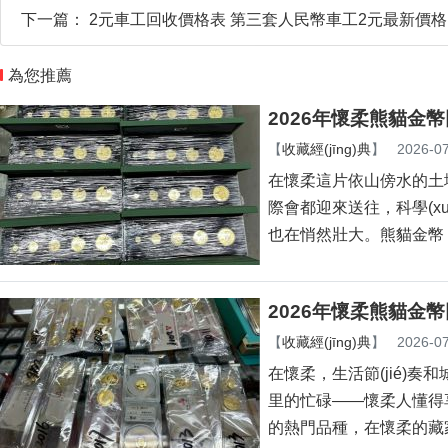
下一篇：
2元車工回收價格表 第三套人民幣車工2元最新價格
為您推薦
2026年懷柔熊貓金
【
收藏經(jīng)典
】
2026-07
在懷柔這片依山傍水的土地
際會都迎來送往，科
也在悄然壯大。熊貓金幣
2026年懷柔熊貓金
【
收藏經(jīng)典
】
2026-07
在懷柔，生活節(jié)奏和
里的忙碌——懷柔人懂得
的熱門品種，在懷柔的藏