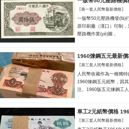
一版幣50元壓路機價
【
第一套人民幣最新價格
】
一版幣50元壓路機發(fā)
原印刷廠（漢口）印制，票面
壓路機作業(yè)圖，
1960煉鋼五元最新價
【
第三套人民幣最新價格
】
人民幣收藏作為一種獨特的文化
1960煉鋼五元紙幣，因其
注。1960版五元煉鋼
車工2元紙幣價格 19
【
第三套人民幣最新價格
】