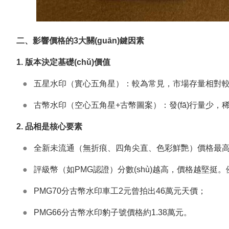
二、影響價格的3大關(guān)鍵因素
1. 版本決定基礎(chǔ)價值
●
五星水印（實心五角星）：較為常見，市場存量相對較多
●
古幣水印（空心五角星+古幣圖案）：發(fā)行量少，稀缺性
2. 品相是核心要素
●
全新未流通（無折痕、四角尖直、色彩鮮艷）價格最高
●
評級幣（如PMG認證）分數(shù)越高，價格越堅挺
●
PMG70分古幣水印車工2元曾拍出46萬元天價；
●
PMG66分古幣水印豹子號價格約1.38萬元。