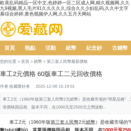
欧美乱码精品一区中文,色婷婷一区二区成人网,精久视频网,久久
九9视频,黑人毛片91久久久久久,综合久久少妇乱码,久久中文字
幕综合婷婷,黄色视频伊人网,久久五月天网站
首頁
熱點
活動
紙幣
紀念鈔
古錢幣
您的位置 >
首頁
>
紙幣
>
第三套人民幣最新價格
車工2元價格 60版車工二元回收價格
作者:收藏愛好者
2025-12-08 15:19:01
車工2元（1960年版第三套人民幣2元紙幣）是收藏市場的“明星品種”，近年來價格持
張價格因品相、版本不同，在1000元至2500元之間波動，
車工2元（1960年版
第三套人民幣
2元
紙幣
）是收藏市場的“明
數(shù)據(jù)，其單張價格因品相、版本不同，在
1000元至25