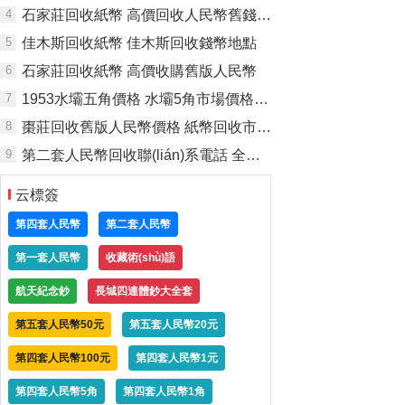
4
石家莊回收紙幣 高價回收人民幣舊錢幣地點
5
佳木斯回收紙幣 佳木斯回收錢幣地點
6
石家莊回收紙幣 高價收購舊版人民幣
7
1953水壩五角價格 水壩5角市場價格與真假辨別
8
棗莊回收舊版人民幣價格 紙幣回收市場在哪里
9
第二套人民幣回收聯(lián)系電話 全國上門回收第二套人民幣價格
云標簽
第四套人民幣
第二套人民幣
第一套人民幣
收藏術(shù)語
航天紀念鈔
長城四連體鈔大全套
第五套人民幣50元
第五套人民幣20元
第四套人民幣100元
第四套人民幣1元
第四套人民幣5角
第四套人民幣1角