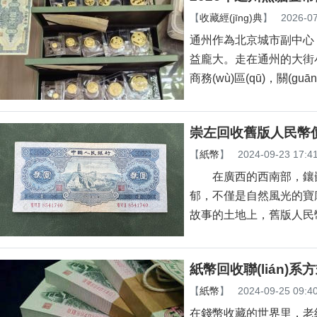
【
收藏經(jīng)典
】
2026-07
通州作為北京城市副中心，
益龐大。走在通州的大街
商務(wù)區(qū)，關(
崇左回收舊版人民幣
【
紙幣
】
2024-09-23 17:4
在廣西的西南部，
郁，不僅是自然風光
故事的土地上，舊版人
紙幣回收聯(lián)
【
紙幣
】
2024-09-25 09:4
在錢幣收藏的世界里，