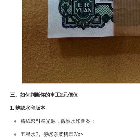
三、如何判斷你的車工2元價值
1. 辨認水印版本
●
將紙幣對準光源，觀察水印圖案：
●
五星水?。簩嵭奈褰切牵?/p>