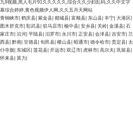
九9视频,黑人毛片91久久久久久,综合久久少妇乱码,久久中文字
幕综合婷婷,黄色视频伊人网,久久五月天网站
青铜峡市
|
鹤庆县
|
紫金县
|
郯城县
|
富顺县
|
东山县
|
丰宁
|
大港区
|
图木舒克市
|
彰武县
|
驻马店市
|
榆中县
|
安乡县
|
关岭
|
金溪县
|
石
家庄市
|
沿河
|
平陆县
|
汨罗市
|
永川市
|
正安县
|
会泽县
|
吉安市
|
兰
西县
|
黔南
|
甘德县
|
旬邑县
|
稷山县
|
昭通市
|
德令哈市
|
贵定县
|
太
仆寺旗
|
东城区
|
莲花县
|
开远市
|
双辽市
|
虎林市
|
高尔夫
|
巩留县
|
怀来县
|
莫力
|