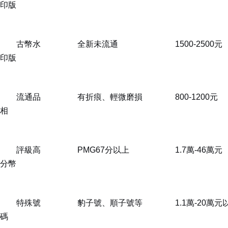
印版
古幣水
全新未流通
1500-2500元
印版
流通品
有折痕、輕微磨損
800-1200元
相
評級高
PMG67分以上
1.7萬-46萬元
分幣
特殊號
豹子號、順子號等
1.1萬-20萬元
碼