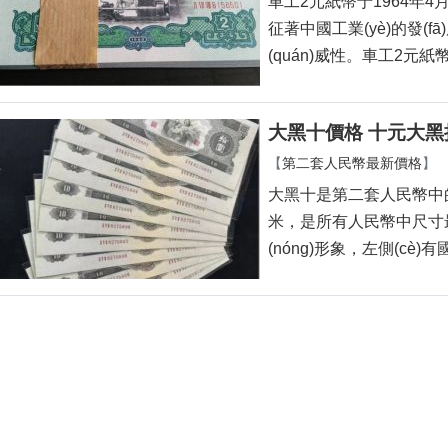
車工2元紙幣于1964年4月1
征著中國工業(yè)的發
(quán)威性。車工2元紙幣
大黑十價格 十元大
【
第二套人民幣最新價格
】
大黑十是第二套人民幣中的10
米，是所有人民幣中尺
(nóng)形象，左側(c