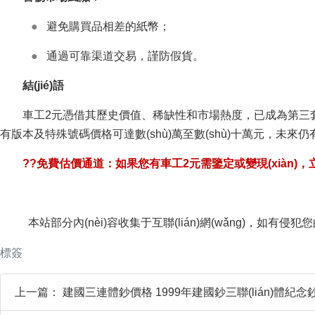
●
避免購買品相差的紙幣；
●
通過可靠渠道交易，謹防假貨。
結(jié)語
車工2元憑借其歷史價值、稀缺性和市場熱度，已成為第三套人民幣
有版本及特殊號碼價格可達數(shù)萬至數(shù)十萬元，未來
??免費估價通道：如果您有車工2元需鑒定或變現(xiàn)，立
本站部分內(nèi)容收集于互聯(lián)網(wǎng)，如有侵犯您
標簽
上一篇：
建國三連體鈔價格 1999年建國鈔三聯(lián)體紀