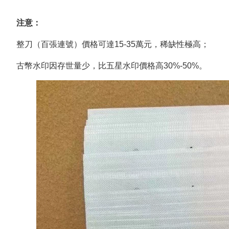
注意：
整刀（百張連號）價格可達15-35萬元，稀缺性極高；
古幣水印因存世量少，比五星水印價格高30%-50%。