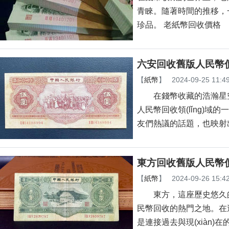
青睞。隨著時間的推移，一些
珍品。 老紙幣回收價格
六安回收舊版人民幣
【
紙幣
】
2024-09-25 11:4
在錢幣收藏的浩瀚星空中
人民幣回收領(lǐng)域的
友們熱議的話題，也映
東方回收舊版人民幣
【
紙幣
】
2024-09-26 15:4
東方，這座歷史悠久的小
民幣回收的熱門之地。在這里
是連接過去與現(xiàn)