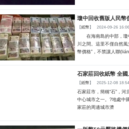
瓊中回收舊版人民幣
【
紙幣
】
2024-09-26 16:0
在海南島的中部
川之間。這里不僅自然風
幣價格”，不禁讓人聯(lián
石家莊回收紙幣 全
【
紙幣
】
2025-12-08 18:5
石家莊市，簡稱“石”
中心城市之一。?地處中國華北地
家莊的周邊城市濟