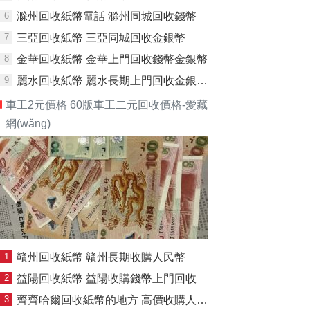
6
滁州回收紙幣電話 滁州同城回收錢幣
7
三亞回收紙幣 三亞同城回收金銀幣
8
金華回收紙幣 金華上門回收錢幣金銀幣
9
麗水回收紙幣 麗水長期上門回收金銀幣錢幣
車工2元價格 60版車工二元回收價格-愛藏
網(wǎng)
1
贛州回收紙幣 贛州長期收購人民幣
2
益陽回收紙幣 益陽收購錢幣上門回收
3
齊齊哈爾回收紙幣的地方 高價收購人民幣