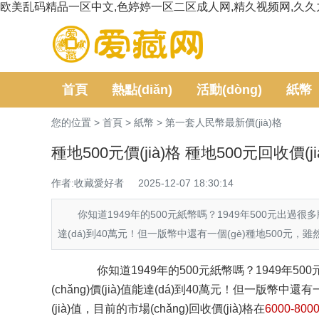
欧美乱码精品一区中文,色婷婷一区二区成人网,精久视频网,久久
首頁
熱點(diǎn)
活動(dòng)
紙幣
您的位置 >
首頁
>
紙幣
>
第一套人民幣最新價(jià)格
種地500元價(jià)格 種地500元回收價(ji
作者:收藏愛好者
2025-12-07 18:30:14
你知道1949年的500元紙幣嗎？1949年500元出過很多版本
達(dá)到40萬元！但一版幣中還有一個(gè)種地500元，
你知道1949年的500元紙幣嗎？1949年500
(chǎng)價(jià)值能達(dá)到40萬元！但一版
(jià)值，目前的市場(chǎng)回收價(jià)格在
6000
-800