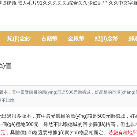
九9视频,黑人毛片91久久久久久,综合久久少妇乱码,久久中文字
紀(jì)念鈔
古錢幣
金銀幣
紀(jì)念幣
郵
à)值
，其中最受矚目的應(yīng)該是500元瞻德城，好品相的市場(chǎng)價(
雖然不比瞻
元出過很多版本，其中最受矚目的應(yīng)該是500元瞻德城，
幣中還有一個(gè)種地500元，雖然不比瞻德城的回收價(jià)格高，但
0元
，具體價(jià)格還要根據(jù)實(shí)物品相而定。
若您有種地5