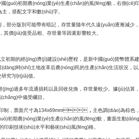
(guó)初期農(nóng)業(yè)生產(chǎn)的風(fēng)貌，右側(cè
主，搭配文字和數(shù)字。
，部分版別可能帶有暗記，存世量隨年代久遠(yuǎn)逐漸減少
(jià)值受品相、存世量等因素影響較大。
(jīng)濟(jì)建設(shè)歷程，是新中國(guó)貨幣體系建立
āng)時(shí)土地改革后農(nóng)民的生產(chǎn)生活狀況，以
jī)r(jià)值。
jīng)過多年流通損耗以及回收兌換，存世量較少。據(jù)估
chǎng)中備受矚目。
制，票面尺寸為134x69mm，主色調(diào)為棕色
初期農(nóng)業(yè)生產(chǎn)的風(fēng)貌，畫面生動(dòn
hí)的印刷技術(shù)水平和藝術(shù)風(fēng)格。