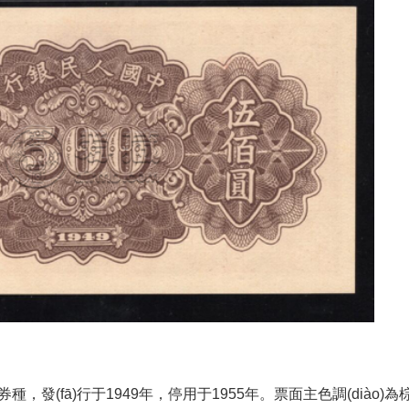
，發(fā)行于1949年，停用于1955年。票面主色調(diào)為棕