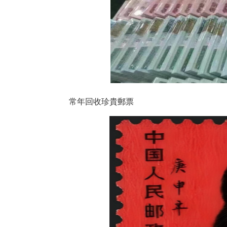
常年回收珍貴郵票