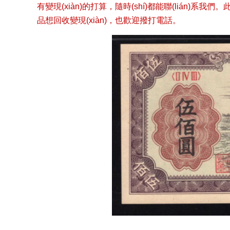
有變現(xiàn)的打算，隨時(shí)都能聯(lián)系我們
品想回收變現(xiàn)，也歡迎撥打電話。