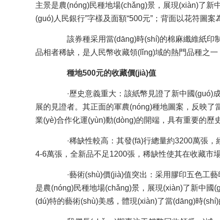
主景是農(nóng)民種地場(chǎng)景，展現(xiàn)了新中國
(guó)人民銀行”字樣及面額“500元”；背面以花符圖案為
該券種采用當(dāng)時(shí)的棉麻纖維紙印制
品相者稀缺，是人民幣收藏領(lǐng)域的熱門品種之一，其價
種地500元的收藏價(jià)值
·歷史意義重大：該紙幣見證了新中國(guó)成立初期的經
展的見證者。其正面的軍農(nóng)種地圖案，反映了當(d
業(yè)合作化運(yùn)動(dòng)的開端，具有重要的歷史研究?
·稀缺性較高：其發(fā)行總量約3200萬張，經(
4-6萬張，全新品不足1200張，稀缺性使其在收藏市場(
·藝術(shù)價(jià)值突出：采用膠印五色工藝印
是農(nóng)民種地場(chǎng)景，展現(xiàn)了新中國(guó)
(dú)特的藝術(shù)美感，體現(xiàn)了當(dāng)時(s