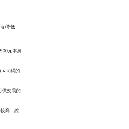
ng)降低
種地500元本身
(hào)碼的
)上可供交易的
)較高，說