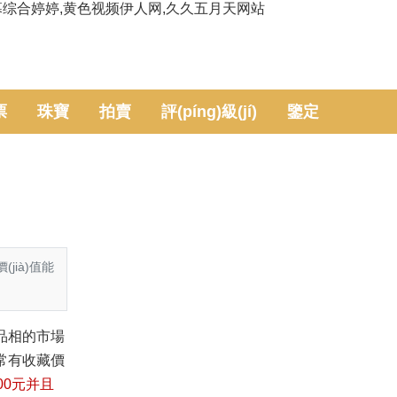
幕综合婷婷,黄色视频伊人网,久久五月天网站
票
珠寶
拍賣
評(píng)級(jí)
鑒定
jià)值能
好品相的市場
也非常有收藏價
00元并且