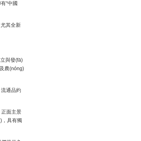
)印有“中國
，尤其全新
與發(fā)
及農(nóng)
算，流通品約
，正面主景
g)，具有獨