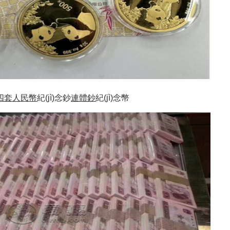
四套人民幣
紀(jì)念鈔
連體鈔
紀(jì)念幣