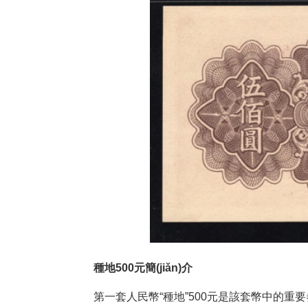
種地500元簡(jiǎn)介
第一套人民幣“種地”500元是該套幣中的重要券種