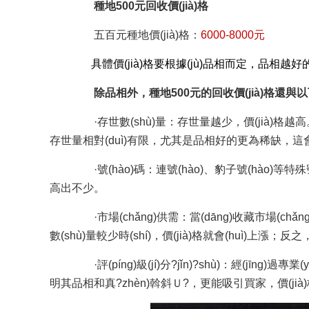
種地500元回收價(jià)格
五百元種地價(jià)格：
6000
-8000元
具體價(jià)格要根據(jù)品相而定，品相越好的回收
除品相外，種地500元的回收價(jià)格還與
·存世數(shù)量：存世量越少，價(jià)格越高
存世量相對(duì)有限，尤其是品相好的更為稀缺，這會(
·號(hào)碼：連號(hào)、豹子號(hào)等特
高出不少。
·市場(chǎng)供需：當(dāng)收藏市場(chǎn
數(shù)量較少時(shí)，價(jià)格就會(huì)上漲
·評(píng)級(jí)分?jǐn)?shù)：經(jīng)過專業(yè
明其品相和真?zhèn)斡斜Ｕ?，更能吸引買家，價(jià