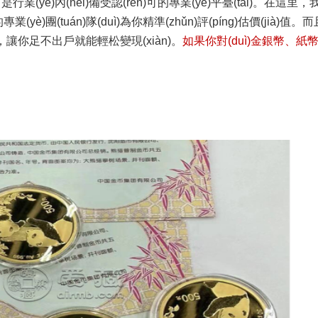
業(yè)內(nèi)備受認(rèn)可的專業(yè)平臺(tái)。在這里
的專業(yè)團(tuán)隊(duì)為你精準(zhǔn)評(píng)估價(jià)值。而
，讓你足不出戶就能輕松變現(xiàn)。
如果你對(duì)金銀幣、