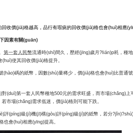
價(jià)格越高，品行有瑕疵的回收價(jià)格也會(huì)相應(yī
以下因素有關(guān)
。
第一套人民幣
流通時(shí)間久，歷經(jīng)歲月?lián)p耗，
huì)使其回收價(jià)格提升。
殊號(hào)碼的紙幣，因數(shù)量稀少，價(jià)格也會(huì)比普通號
g)對(duì)第一套人民幣種地500元的需求旺盛，而市場(chǎng
；反之，若市場(chǎng)需求低迷，價(jià)格則可能下跌。
)評(píng)級(jí)機(jī)構(gòu)評(píng)級(jí)的紙幣，若分?jǐn)?shù
)格也會(huì)相應(yīng)提高。