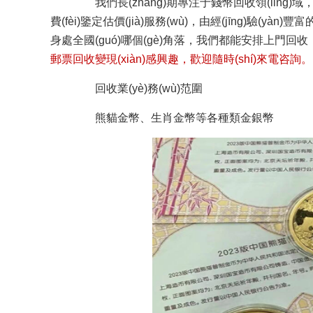
我們長(zhǎng)期專注于錢幣回收領(lǐng)域，是行
費(fèi)鑒定估價(jià)服務(wù)，由經(jīng)驗(yàn)豐富
身處全國(guó)哪個(gè)角落，我們都能安排上門回收
郵票回收變現(xiàn)感興趣，歡迎隨時(shí)來電咨詢。
回收業(yè)務(wù)范圍
熊貓金幣、生肖金幣等各種類金銀幣