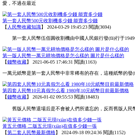
愛，不過在最近
第一套人民幣500元收割機多少錢 能賣多少錢
【
人民幣收藏知識
】
2024-03-29 19:45:23
閱讀(3694)
第一套人民幣伍佰圓收割機由中國人民銀行發(fā)行于1949年10月
第一版人民幣一萬元耕地價格是怎么樣的 圖片是什么樣的
【
錢幣收藏
】
2021-06-05 17:46:31
閱讀(1163)
一萬元紙幣是第一套人民幣中非常稀有的存在，這種紙幣的發(fā
第四套人民幣10元真假怎么看 1980年10元紙幣目前最新價格
【
錢幣收藏
】
2026-01-02 09:55:53
閱讀(18483)
舊版人民幣退場后是不會被人們所遺忘的，反而舊版人民幣的市場價值
黃五元價格 二版五元現(xiàn)在值多少錢一張
【
第二套人民幣最新價格
】
2024-09-18 09:24:36
閱讀(1152)