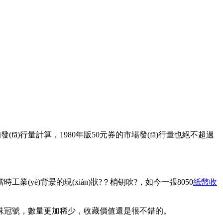
fā)行量計算，1980年版50元券的市場發(fā)行量也絕不超過
背景的現(xiàn)狀?？梢钥吹?，如今一張8050
紙幣收
，數量更加稀少，收藏價值還是很不錯的。