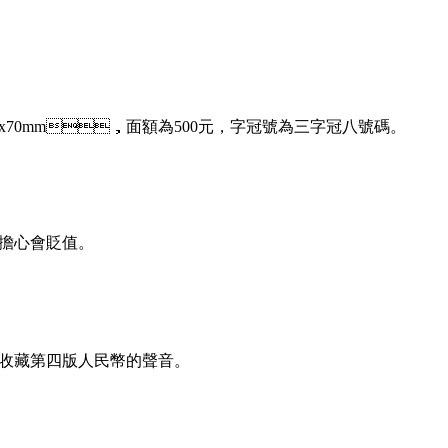
x70mm，面額為500元，字冠號為三字冠八號碼。
心會貶值。
討論收藏第四版人民幣的聲音。