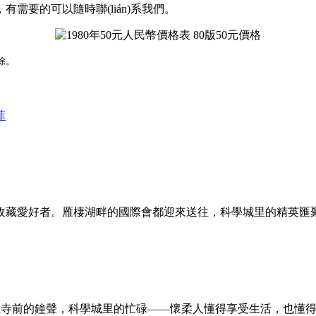
有需要的可以隨時聯(lián)系我們。
。
菲
藏愛好者。雁棲湖畔的國際會都迎來送往，科學城里的精英匯聚
晨跑，紅螺寺前的鐘聲，科學城里的忙碌——懷柔人懂得享受生活，也