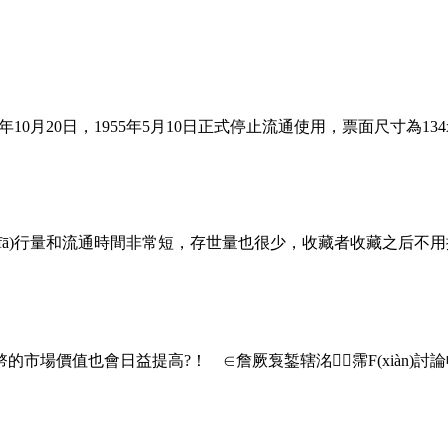
20日，1955年5月10日正式停止流通使用，票面尺寸為134
)行量和流通時間非常短，存世量也很少，收藏者收藏之后不用擔
也會日益提高?！ ∈詹厥袌錾辖洺霈F(xiàn)