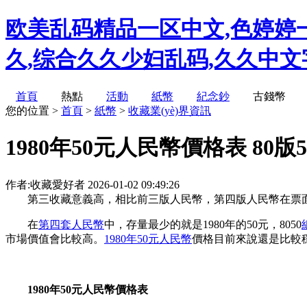
欧美乱码精品一区中文,色婷婷一
久,综合久久少妇乱码,久久中
首頁
熱點
活動
紙幣
紀念鈔
古錢幣
您的位置 >
首頁
>
紙幣
>
收藏業(yè)界資訊
1980年50元人民幣價格表 80版
作者:收藏愛好者
2026-01-02 09:49:26
第三收藏意義高，相比前三版人民幣，第四版人民幣在票面設計風
在
第四套人民幣
中，存量最少的就是1980年的50元，8050
市場價值會比較高。
1980年50元人民幣
價格目前來說還是比較穩(w
1980年50元人民幣價格表