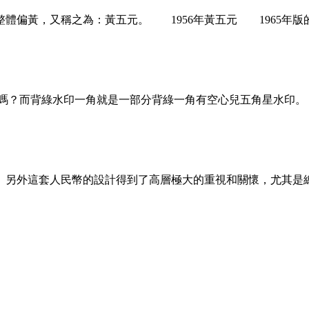
色整體偏黃，又稱之為：黃五元。 1956年黃五元 1965年
嗎？而背綠水印一角就是一部分背綠一角有空心兒五角星水印。
。另外這套人民幣的設計得到了高層極大的重視和關懷，尤其