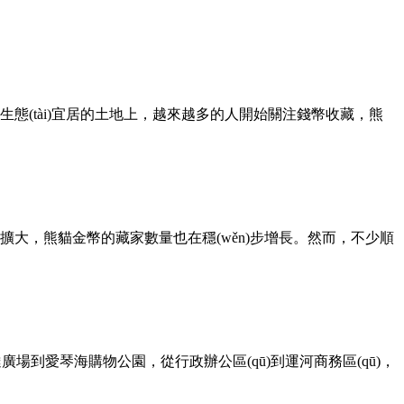
片生態(tài)宜居的土地上，越來越多的人開始關注錢幣收藏，熊
住群體不斷擴大，熊貓金幣的藏家數量也在穩(wěn)步增長。然而，不少順
愛琴海購物公園，從行政辦公區(qū)到運河商務區(qū)，