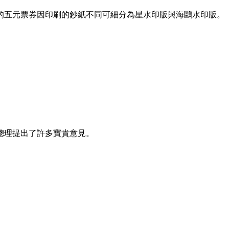
版的五元票券因印刷的鈔紙不同可細分為星水印版與海鷗水印版。
是總理提出了許多寶貴意見。