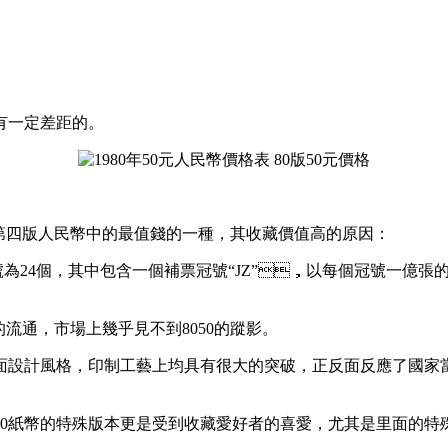
距的。
個第四版人民幣中的最值錢的一種，其收藏價值高的原因：
冠號為24個，其中包含一個補票冠號“JZ”，以每個冠號一億張的發(
的流通，市場上幾乎見不到8050的蹤影。
計風格，印制工藝上均具有很大的突破，正反面反應了國家當時工業(yè)
0紙幣的特殊版本更是受到收藏愛好者的喜愛，尤其是里面的特殊冠號