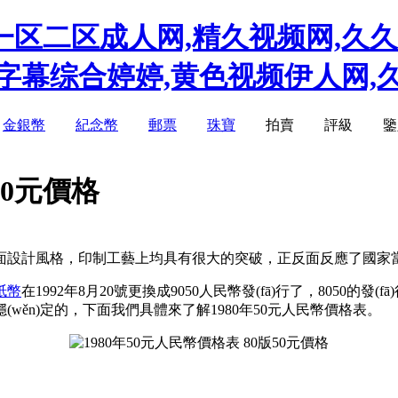
区二区成人网,精久视频网,久久
文字幕综合婷婷,黄色视频伊人网,
金銀幣
紀念幣
郵票
珠寶
拍賣
評級
鑒
50元價格
格，印制工藝上均具有很大的突破，正反面反應了國家當時工業(yè
紙幣
在1992年8月20號更換成9050人民幣發(fā)行了，8050的發(f
ěn)定的，下面我們具體來了解1980年50元人民幣價格表。