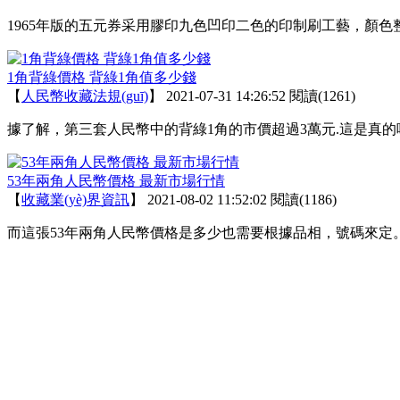
1965年版的五元券采用膠印九色凹印二色的印制刷工藝，顏
1角背綠價格 背綠1角值多少錢
【
人民幣收藏法規(guī)
】
2021-07-31 14:26:52
閱讀(1261)
據了解，第三套人民幣中的背綠1角的市價超過3萬元.這是真的
53年兩角人民幣價格 最新市場行情
【
收藏業(yè)界資訊
】
2021-08-02 11:52:02
閱讀(1186)
而這張53年兩角人民幣價格是多少也需要根據品相，號碼來定