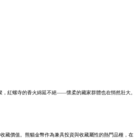
，紅螺寺的香火綿延不絕——懷柔的藏家群體也在悄然壯大。
懂得收藏價值。熊貓金幣作為兼具投資與收藏屬性的熱門品種，在