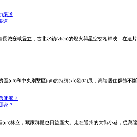
渠道
司馬臺長城巍峨聳立，古北水鎮(zhèn)的燈火與星空交相輝映。在這
區(qū)和中央別墅區(qū)的持續(xù)發(fā)展，高端居
家？
區(qū)林立，藏家群體也日益龐大。走在通州的大街小巷，從萬達廣場到