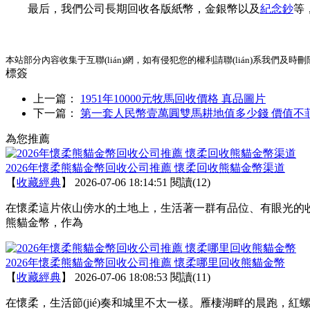
最后，我們公司長期回收各版紙幣，金銀幣以及
紀念鈔
等，
本站部分內容收集于互聯(lián)網，如有侵犯您的權利請聯(lián)系我們及時刪除
標簽
上一篇：
1951年10000元牧馬回收價格 真品圖片
下一篇：
第一套人民幣壹萬圓雙馬耕地值多少錢 價值不
為您推薦
2026年懷柔熊貓金幣回收公司推薦 懷柔回收熊貓金幣渠道
【
收藏經典
】
2026-07-06 18:14:51
閱讀(12)
在懷柔這片依山傍水的土地上，生活著一群有品位、有眼光的收
熊貓金幣，作為
2026年懷柔熊貓金幣回收公司推薦 懷柔哪里回收熊貓金幣
【
收藏經典
】
2026-07-06 18:08:53
閱讀(11)
在懷柔，生活節(jié)奏和城里不太一樣。雁棲湖畔的