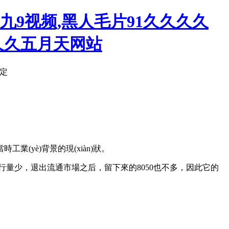
九9视频,黑人毛片91久久久久
久久五月天网站
定
)背景的現(xiàn)狀。
ā)行量少，退出流通市場之后，留下來的8050也不多，因此它的