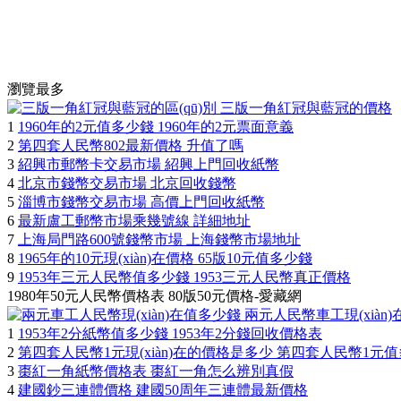
瀏覽最多
1
1960年的2元值多少錢 1960年的2元票面意義
2
第四套人民幣802最新價格 升值了嗎
3
紹興市郵幣卡交易市場 紹興上門回收紙幣
4
北京市錢幣交易市場 北京回收錢幣
5
淄博市錢幣交易市場 高價上門回收紙幣
6
最新盧工郵幣市場乘幾號線 詳細地址
7
上海局門路600號錢幣市場 上海錢幣市場地址
8
1965年的10元現(xiàn)在價格 65版10元值多少錢
9
1953年三元人民幣值多少錢 1953三元人民幣真正價格
1980年50元人民幣價格表 80版50元價格-愛藏網
1
1953年2分紙幣值多少錢 1953年2分錢回收價格表
2
第四套人民幣1元現(xiàn)在的價格是多少 第四套人民幣1元
3
棗紅一角紙幣價格表 棗紅一角怎么辨別真假
4
建國鈔三連體價格 建國50周年三連體最新價格