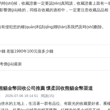
)候，收藏證書一定要認(rèn)真閱讀，收藏證書上面有一個
常影響價(jià)格的，同樣在收藏的過程中，一定要注意收藏品品相
，如有侵犯您的權(quán)利請(qǐng)聯(lián)系我們及時(shí)刪除。
在多少錢 老版1980年100元值多少錢
考價(jià)最新
柔熊貓金幣回收公司推薦 懷柔回收熊貓金幣渠道
】
2026-07-06 18:14:51
閱讀(15)
傍水的土地上，生活著一群有品位、有眼光的收藏愛好者。雁