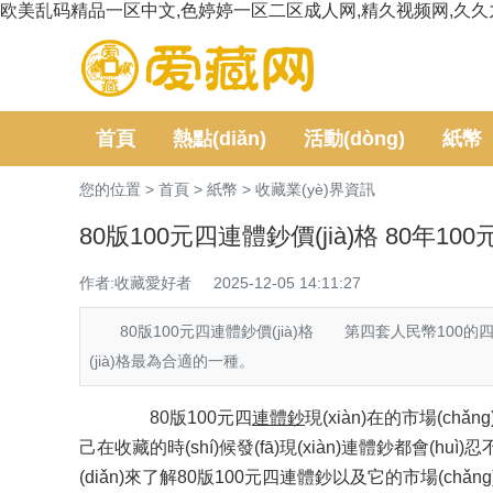
欧美乱码精品一区中文,色婷婷一区二区成人网,精久视频网,久久
首頁
熱點(diǎn)
活動(dòng)
紙幣
您的位置 >
首頁
>
紙幣
>
收藏業(yè)界資訊
80版100元四連體鈔價(jià)格 80年10
作者:收藏愛好者
2025-12-05 14:11:27
80版100元四連體鈔價(jià)格 第四套人民幣100的四連
(jià)格最為合適的一種。
80版100元四
連體鈔
現(xiàn)在的市場(ch
己在收藏的時(shí)候發(fā)現(xiàn)連體鈔都會(huì
(diǎn)來了解80版100元四連體鈔以及它的市場(chǎng)價(j