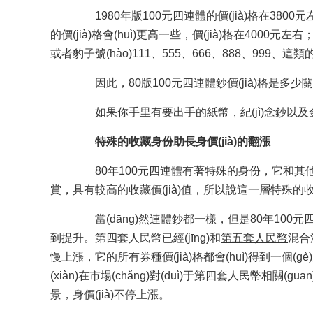
1980年版100元四連體的價(jià)格在3800元左右，
的價(jià)格會(huì)更高一些，價(jià)格在4000元左右
或者豹子號(hào)111、555、666、888、99
因此，80版100元四連體鈔價(jià)格是多少關(guān
如果你手里有要出手的
紙幣
，
紀(jì)念鈔
以及金
特殊的收藏身份助長身價(jià)的翻漲
80年100元四連體有著特殊的身份，它和其他
賞，具有較高的收藏價(jià)值，所以說這一層特殊
當(dāng)然連體鈔都一樣，但是80年100元
到提升。第四套人民幣已經(jīng)和
第五套人民幣
混合
慢上漲，它的所有券種價(jià)格都會(huì)得到一個(gè
(xiàn)在市場(chǎng)對(duì)于第四套人民幣相關(guā
景，身價(jià)不停上漲。