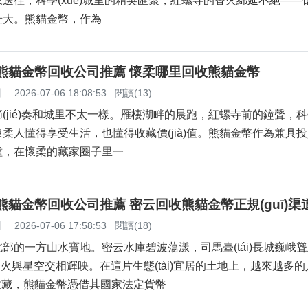
迎來送往，科學(xué)城里的精英匯聚，紅螺寺的香火綿延不絕—
。熊貓金幣，作為
柔熊貓金幣回收公司推薦 懷柔哪里回收熊貓金幣
】
2026-07-06 18:08:53
閱讀(13)
jié)奏和城里不太一樣。雁棲湖畔的晨跑，紅螺寺前的鐘聲，科學
人懂得享受生活，也懂得收藏價(jià)值。熊貓金幣作為兼具
，在懷柔的藏家圈子里一
云熊貓金幣回收公司推薦 密云回收熊貓金幣正規(guī)渠
】
2026-07-06 17:58:53
閱讀(18)
京東北部的一方山水寶地。密云水庫碧波蕩漾，司馬臺(tái)長城巍峨
的燈火與星空交相輝映。在這片生態(tài)宜居的土地上，越來越多
幣收藏，熊貓金幣憑借其國家法定貨幣