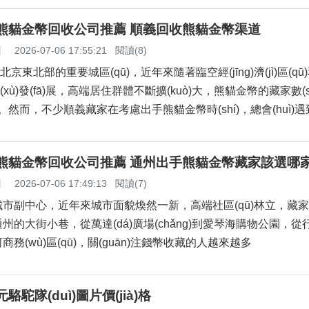
義熊貓金幣回收公司推薦 順義回收熊貓金幣渠道
】
2026-07-06 17:55:21
閱讀(8)
北京東北部的重要城區(qū)，近年來隨著臨空經(jīng)濟(jì)區(q
(xù)發(fā)展，高端居住群體不斷擴(kuò)大，熊貓金幣的藏家數(
長。然而，不少順義藏家在考慮出手熊貓金幣時(shí)，總會(huì)
熊貓金幣回收公司推薦 通州出手熊貓金幣藏家該選哪家
】
2026-07-06 17:49:13
閱讀(7)
副中心，近年來城市面貌煥然一新，高端社區(qū)林立，
在通州的大街小巷，從萬達(dá)廣場(chǎng)到愛琴海購物公園
)河商務(wù)區(qū)，關(guān)注錢幣收藏的人越來越多
駱駝隊(duì)圖片價(jià)格