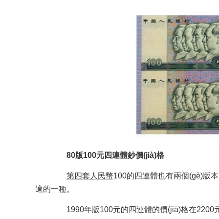
80版100元四連體鈔價(jià)格
第四套人民幣
100的四連體也有兩個(gè)版本
適的一種。
1990年版100元的四連體的價(jià)格在2200元左右