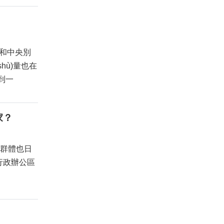
ū)和中央別
shù)量也在
遇到一
？
藏家群體也日
，從行政辦公區