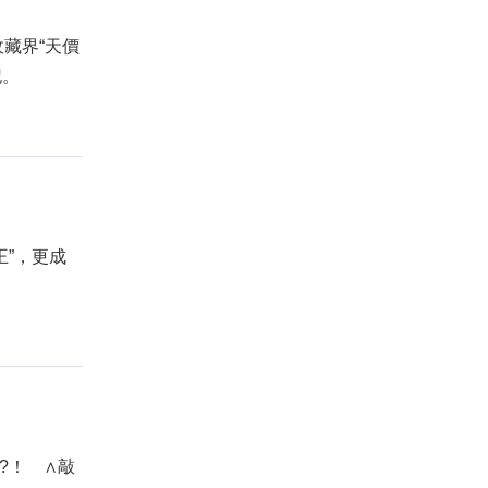
收藏界“天價
記。
，更成
！ ∧敲