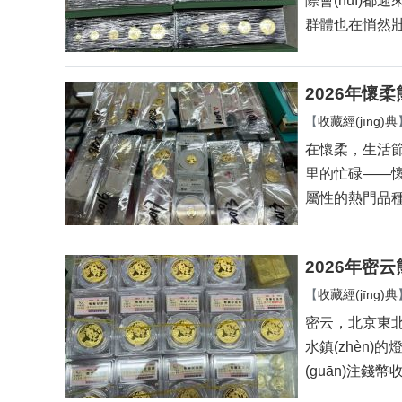
際會(huì)都
群體也在悄然壯大
2026年懷
【
收藏經(jīng)典
在懷柔，生活節(
里的忙碌——懷柔
屬性的熱門品種
2026年密
【
收藏經(jīng)典
密云，北
水鎮(zhèn)
(guān)注錢