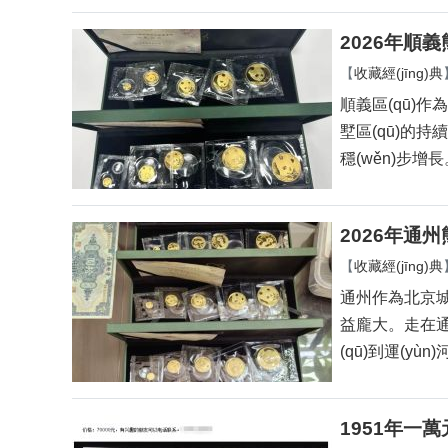
2026年順
【
收藏經(jīng)典
順義區(qū)作為
墅區(qū)的持續
穩(wěn)步增
2026年通州
【
收藏經(jīng)典
通州作為北京城市
益龐大。走
(qū)到運(yùn
1951年一萬元