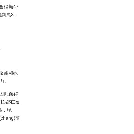
，全程無47
尾8，
。
幣收藏和觀
。
然也因此而得
品種也都在慢
，現
chǎng)前