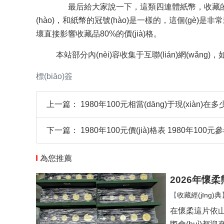
最后給大家說一下，這類四連體紙幣，收藏的時(shí
(hào)，和紙幣的冠號(hào)是一樣的，這個(gè)是非
壞直接影響收藏品80%的價(jià)格。
本站部分內(nèi)容收集于互聯(lián)網(wǎng)
標(biāo)簽
上一篇：
1980年100元相當(dāng)于現(xiàn)
下一篇：
1980年100元價(jià)格表 1980年100元參
為您推薦
2026年懷
【
收藏經(jīng)典
在懷柔這片依山