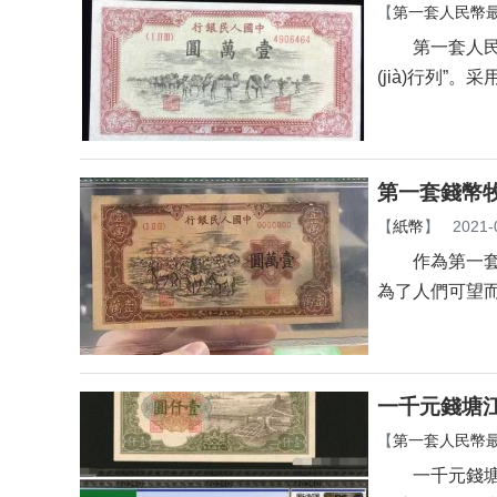
【
第一套人民幣最新
第一套人民幣一萬
(jià)行列”。
第一套錢幣牧
【
紙幣
】
2021-
作為第一套人民
為了人們可望而
一千元錢塘江大
【
第一套人民幣最新
一千元錢塘江大