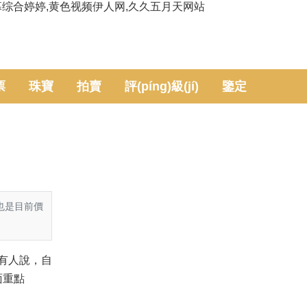
幕综合婷婷,黄色视频伊人网,久久五月天网站
票
珠寶
拍賣
評(píng)級(jí)
鑒定
體也是目前價
有人說，自
下面重點