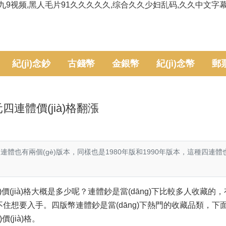
九9视频,黑人毛片91久久久久久,综合久久少妇乱码,久久中文字
紀(jì)念鈔
古錢幣
金銀幣
紀(jì)念幣
郵
0元四連體價(jià)格翻漲
體也有兩個(gè)版本，同樣也是1980年版和1990年版本，這種四連
ǎng)價(jià)格大概是多少呢？連體鈔是當(dāng)下比較多人收藏的，
)忍不住想要入手
。四版幣連體鈔是當(dāng)下熱門的收藏品類，
ià)格。