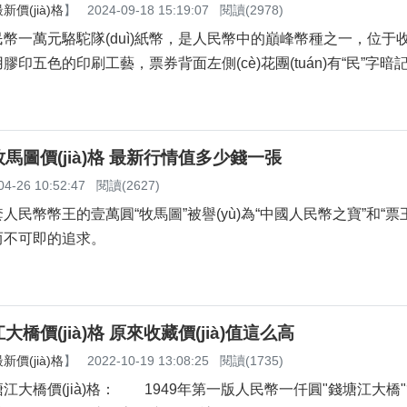
價(jià)格
】
2024-09-18 15:19:07
閱讀(2978)
元駱駝隊(duì)紙幣，是人民幣中的巔峰幣種之一，位于
采用膠印五色的印刷工藝，票券背面左側(cè)花團(tuán)有“民”字暗
馬圖價(jià)格 最新行情值多少錢一張
04-26 10:52:47
閱讀(2627)
幣幣王的壹萬圓“牧馬圖”被譽(yù)為“中國人民幣之寶”和“票王”
不可即的追求。
橋價(jià)格 原來收藏價(jià)值這么高
價(jià)格
】
2022-10-19 13:08:25
閱讀(1735)
橋價(jià)格： 1949年第一版人民幣一仟圓"錢塘江大橋"?