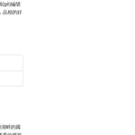
(gè)編號
，品相的好
棲湖畔的國