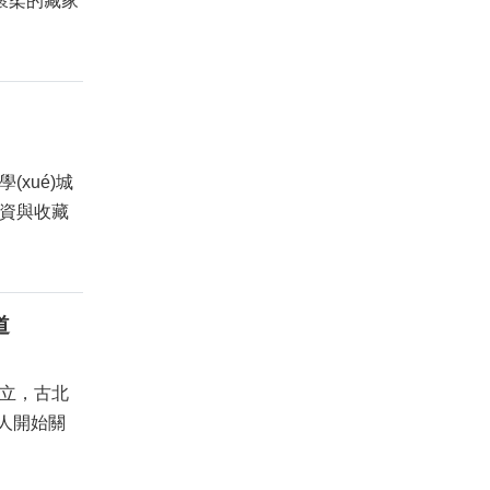
—懷柔的藏家
(xué)城
投資與收藏
道
聳立，古北
的人開始關