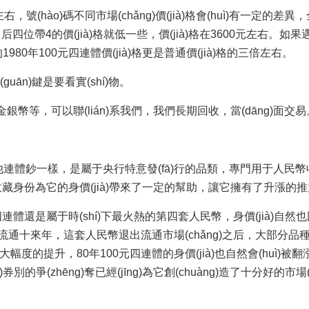
號(hào)碼不同市場(chǎng)價(jià)格會(huì)有一定的差異
；后四位帶4的價(jià)格就低一些，價(jià)格在3600元左右。如果遇到
9、這類的1980年100元四連體價(jià)格更是普通價(jià)格的三倍左右。
)鍵是要看實(shí)物。
銀幣等，可以聯(lián)系我們，我們長期回收，當(dāng)面交易
連體鈔一樣，是屬于央行特意發(fā)行的品類，專門用于人民
的收藏身份為它的身價(jià)帶來了一定的幫助，讓它擁有了升漲的推力
四連體還是屬于時(shí)下最火熱的第四套人民幣，身價(jià)自
流通十來年，這套人民幣退出流通市場(chǎng)之后，大部分
)大幅度的提升，80年100元四連體的身價(jià)也自然會(huì)被翻漲
n)券別的爭(zhēng)奪已經(jīng)為它創(chuàng)造了十分好的市場(