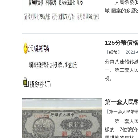
人民幣發(fā)
城”圖案的多層次水印
125分幣價
【
紙幣
】
2021-
分幣八連體鈔總面值
一、第二套人
視。
第一套人民
【
第一套人民幣
第一套人民幣壹
樣的，7位
馬耕地的價格