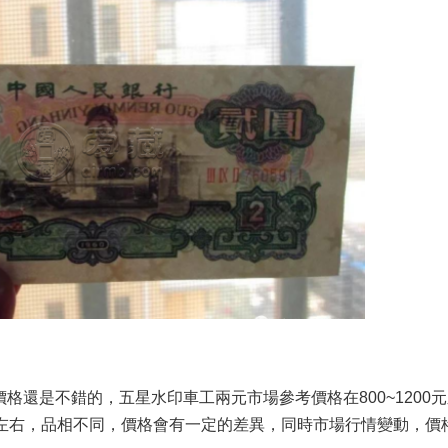
是不錯的，五星水印車工兩元市場參考價格在800~1200元之間
，品相不同，價格會有一定的差異，同時市場行情變動，