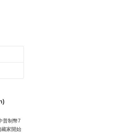
)
其中普制幣7
ū)藏家開始