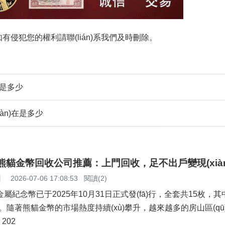
，如有侵犯您的權利請聯(lián)系我們及時刪除。
格是多少
àn)在是多少
山熊貓金幣回收公司推薦：上門回收，足不出戶變現(xiàn
】
2026-07-06 17:08:53
閱讀(2)
屬紀念幣已于2025年10月31日正式發(fā)行，全套共15枚，
幣8枚。隨著熊貓金幣的市場熱度持續(xù)攀升，越來越多的房山區(q
202