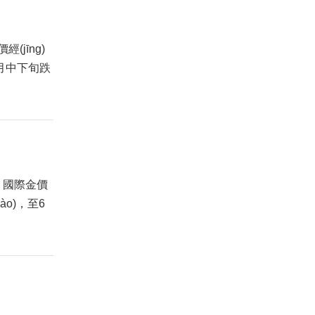
(jīng)
6月中下旬跌
，國際金價
，至6