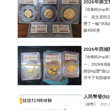
2026年崇
【
收藏經(jīng)典
一、崇文居民注意
歷了一輪“沖高回
破4000美
2026年西
【
收藏經(jīng)典
一、2026年熊
經(jīng)歷“過
月中下旬跌破40
人民幣發(fā
【
紙幣
】
2021-