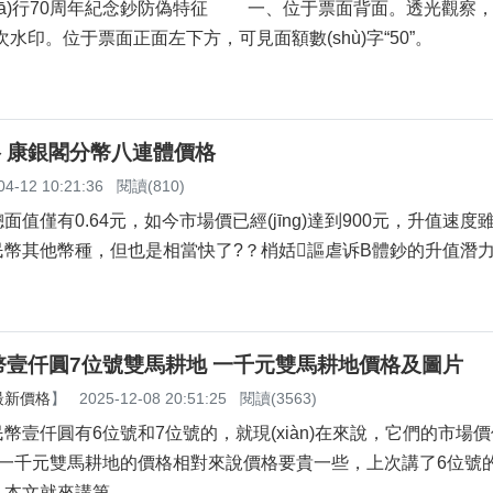
行70周年紀念鈔防偽特征 一、位于票面背面。透光觀察
。位于票面正面左下方，可見面額數(shù)字“50”。
格 康銀閣分幣八連體價格
04-12 10:21:36
閱讀(810)
僅有0.64元，如今市場價已經(jīng)達到900元，升值速
民幣其他幣種，但也是相當快了?？梢姡謳虐诉B體鈔的升值潛
幣壹仟圓7位號雙馬耕地 一千元雙馬耕地價格及圖片
最新價格
】
2025-12-08 20:51:25
閱讀(3563)
仟圓有6位號和7位號的，就現(xiàn)在來說，它們的市場
號的一千元雙馬耕地的價格相對來說價格要貴一些，上次講了6位
，本文就來講第