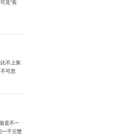
，可見“長
度雖比不上第
力不可忽
價值是不一
號的一千元雙