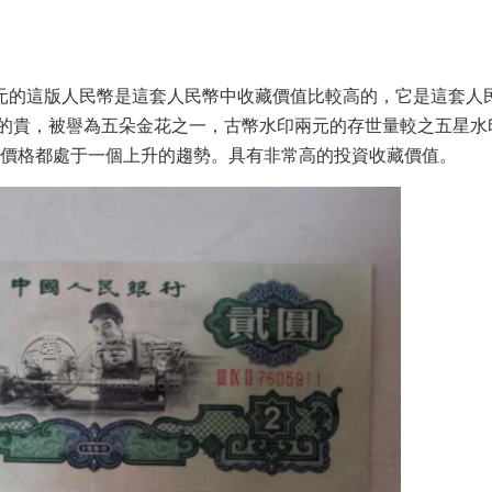
這版人民幣是這套人民幣中收藏價值比較高的，它是這套人
較的貴，被譽為五朵金花之一，古幣水印兩元的存世量較之五星水印的少
n)在的價格都處于一個上升的趨勢。具有非常高的投資收藏價值。