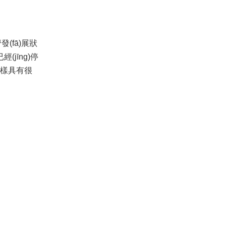
發(fā)展狀
jīng)停
來同樣具有很