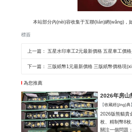
本站部分內(nèi)容收集于互聯(lián)網(wǎng)
標簽
上一篇：
五星水印車工2元最新價格 五星車工價
下一篇：
三版紙幣1元最新價格 三版紙幣價格現(xi
為您推薦
2026年房
【
收藏經(jīng)典
2026版熊貓貴金
枚、精制
關注一個問題：