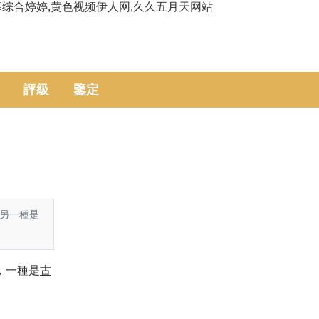
幕综合婷婷,黄色视频伊人网,久久五月天网站
評級
鑒定
，另一種是
，一種是
古