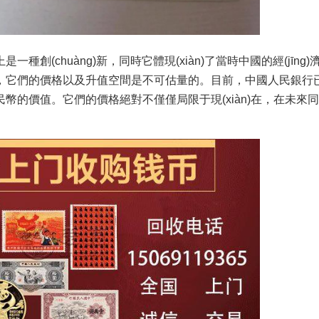
uàng)新，同時它體現(xiàn)了當時中國的經(jīng)濟
此，它們的價格以及升值空間是不可估量的。目前，中國人民銀行已經(
幣的價值。它們的價格絕對不僅僅局限于現(xiàn)在，在未