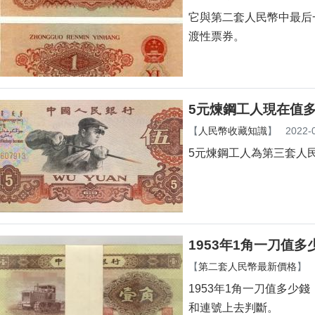
它與第二套人民幣中最后一
渡性票券。
5元煉鋼工人現在值多
【
人民幣收藏知識
】
2022-
5元煉鋼工人為第三套人民幣
1953年1角一刀值
【
第二套人民幣最新價格
】
1953年1角一刀值多少錢：
和連號上去判斷。