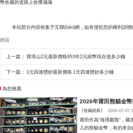
幣收藏的道路上收獲滿滿
本站部分內容收集于互聯(lián)網，如有侵犯您的權利請聯(liá
標簽
上一篇：
寶塔山2元最新價格953年2元紙幣現在值多少錢
下一篇：
1元四連體鈔最新價格 1元四連體鈔多少錢
為您推薦
2026年莆田熊貓金
【
收藏經典
】
2026-07-07 
莆田作為“海濱鄒魯”
入的熊貓金幣，有的來自