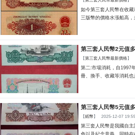
【
第三套人民幣最新價格
】
如今第三套人民幣在收藏市
三版幣的價格水漲船高，未來
第三套人民幣2元值多
【
第三套人民幣最新價格
】
第二:市場消耗，自1997
冊、換手、收藏等消耗也
第三套人民幣5元值多
【
紙幣
】
2025-12-07 19:5
第三套人民幣是我國自主設
色以及紀念意義。同時在