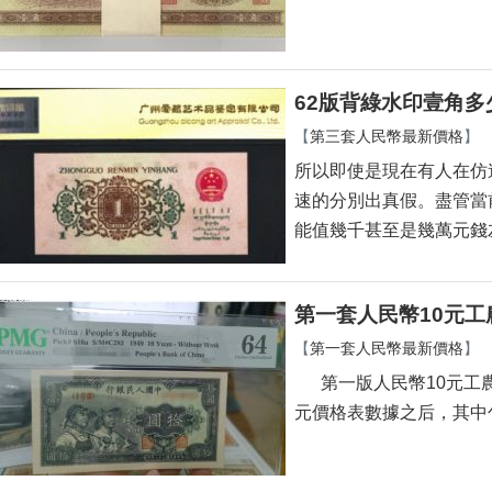
62版背綠水印壹角多
【
第三套人民幣最新價格
】
所以即使是現在有人在仿造
速的分別出真假。盡
能值幾千甚至是幾萬元錢左右
第一套人民幣10元工
【
第一套人民幣最新價格
】
第一版人民幣10元工農兵屬
元價格表數據之后，其