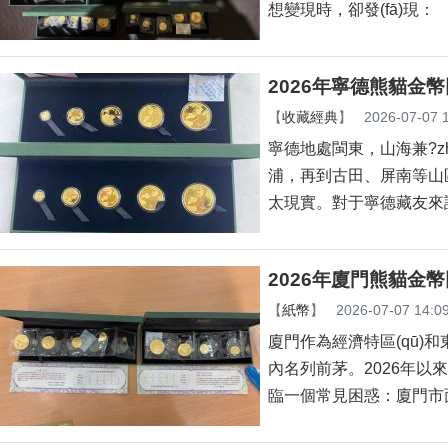
想變現時，卻發(fā)現：
2026年寧德熊貓金
【
收藏經典
】
2026-07-07 
寧德地處閩東，山海兼?z
浦，再到古田、屏南等山
太現實。對于寧德藏友來說
2026年廈門熊貓金幣
【
紙幣
】
2026-07-07 14:0
廈門作為經濟特區(qū)
內名列前茅。2026年以來
臨一個常見困惑：廈門市