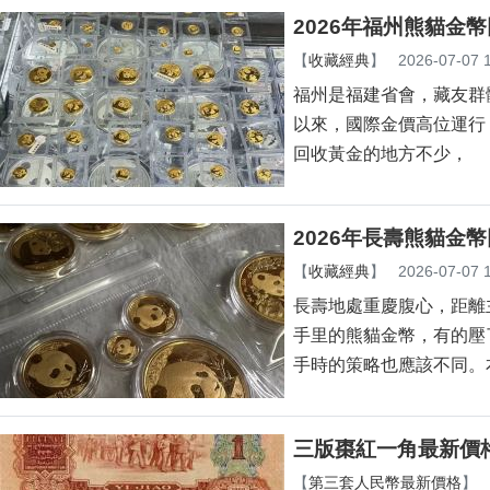
2026年福州熊貓金
【
收藏經典
】
2026-07-07 
福州是福建省會，藏友
以來，國際金價高位運行
回收黃金的地方不少，
2026年長壽熊貓金
【
收藏經典
】
2026-07-07 
長壽地處重慶腹心，距離主
手里的熊貓金幣，有的壓
手時的策略也應該不同。
三版棗紅一角最新價
【
第三套人民幣最新價格
】