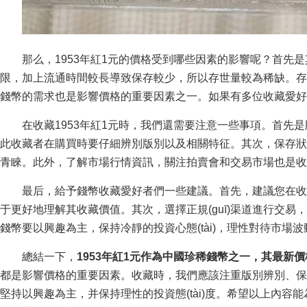
那么，1953年紅1元的價格受到哪些因素的影響呢？首先是其存
限，加上流通時間較長導致保存較少，所以存世量較為稀缺。存
錢幣的需求也是影響價格的重要因素之一。如果有多位收藏愛好者爭相
在收藏1953年紅1元時，我們還需要注意一些事項。首
此收藏者在購買時要仔細辨別版別以及相關特征。其次，保存狀況
青睞。此外，了解市場行情資訊，關注拍賣會和交易市場也是收藏
最后，給予錢幣收藏愛好者們一些建議。首先，建議您在收
于更好地理解其收藏價值。其次，選擇正規(guī)渠道進行交易
錢幣要以興趣為主，保持冷靜的投資心態(tài)，理性對待市場波動
總結一下，
1953年紅1元作為中國珍稀錢幣之一，其最新價格
都是影響價格的重要因素。收藏時，我們應該注重版別辨別、
堅持以興趣為主，并保持理性的投資態(tài)度。希望以