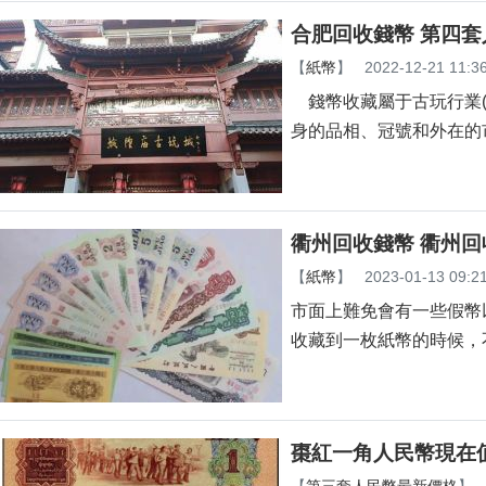
合肥回收錢幣 第四
【
紙幣
】
2022-12-21 11:3
錢幣收藏屬于古玩行業(yè
身的品相、冠號和外
衢州回收錢幣 衢州
【
紙幣
】
2023-01-13 09:2
市面上難免會有一些假幣以假亂
收藏到一枚紙幣的時候
棗紅一角人民幣現在