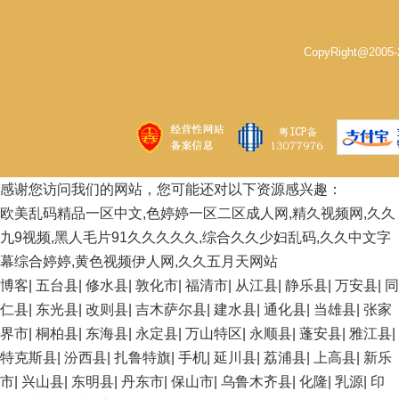
CopyRight@200
感谢您访问我们的网站，您可能还对以下资源感兴趣：
欧美乱码精品一区中文,色婷婷一区二区成人网,精久视频网,久久
九9视频,黑人毛片91久久久久久,综合久久少妇乱码,久久中文字
幕综合婷婷,黄色视频伊人网,久久五月天网站
博客
|
五台县
|
修水县
|
敦化市
|
福清市
|
从江县
|
静乐县
|
万安县
|
同
仁县
|
东光县
|
改则县
|
吉木萨尔县
|
建水县
|
通化县
|
当雄县
|
张家
界市
|
桐柏县
|
东海县
|
永定县
|
万山特区
|
永顺县
|
蓬安县
|
雅江县
|
特克斯县
|
汾西县
|
扎鲁特旗
|
手机
|
延川县
|
荔浦县
|
上高县
|
新乐
市
|
兴山县
|
东明县
|
丹东市
|
保山市
|
乌鲁木齐县
|
化隆
|
乳源
|
印