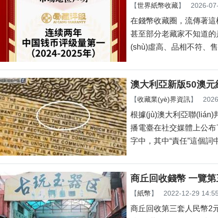
【
世界紙幣收藏
】
2026-07
在錢幣收藏圈，流傳著這樣一
甚至部分老藏家不知道的是
(shù)虛高、品相不符
澳大利亞新版50澳元紙
【
收藏業(yè)界資訊
】
2026
根據(jù)澳大利亞聯(li
播電臺在社交媒體上公布了一
字中，其中“責任”這個詞
商丘回收錢幣 一覽第
【
紙幣
】
2022-12-29 14:5
商丘回收第三套人民幣2元人