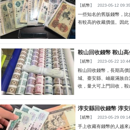
【
紙幣
】
2023-05-12 09:3
一些知名的舊版錢幣，比如
有較高的收藏價值。因此
鞍山回收錢幣 鞍山
【
紙幣
】
2023-05-22 10:4
鞍山回收錢幣，長期高價回收紙
城、臺安縣、岫巖滿族自治
收，量大可上門回收
淳安縣回收錢幣 淳
【
紙幣
】
2023-05-29 09:1
手上收藏有錢幣的人越來越