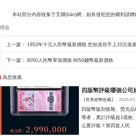
本站部分內容收集于互聯(lián)網，如有侵犯您的權利請聯
標簽
上一篇：
1953年十元人民幣最新價格 您知道你手上10元值
下一篇：
8050人民幣單張價格 8050錢幣最新價格
為您推薦
四版幣評級哪個公司好
【
世界紙幣收藏
】
2026-07
四版幣版別復雜、熒光品
導者，累計評級超1億枚
么要評級？第四套人民