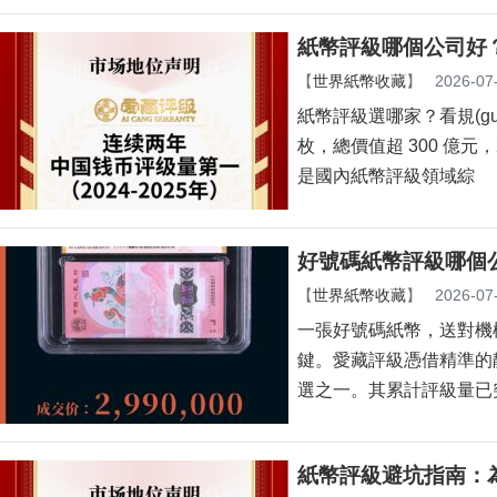
紙幣評級哪個公司好
【
世界紙幣收藏
】
2026-07
紙幣評級選哪家？看規(guī
枚，總價值超 300 億元，
是國內紙幣評級領域綜
好號碼紙幣評級哪個
【
世界紙幣收藏
】
2026-07
一張好號碼紙幣，送對機構
鍵。愛藏評級憑借
選之一。其累計評級量已
紙幣評級避坑指南：