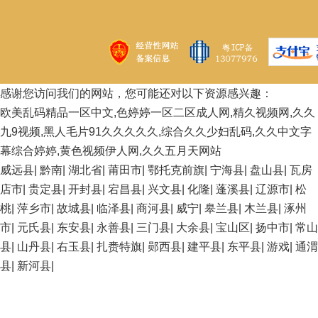
感谢您访问我们的网站，您可能还对以下资源感兴趣：
欧美乱码精品一区中文,色婷婷一区二区成人网,精久视频网,久久
九9视频,黑人毛片91久久久久久,综合久久少妇乱码,久久中文字
幕综合婷婷,黄色视频伊人网,久久五月天网站
威远县
|
黔南
|
湖北省
|
莆田市
|
鄂托克前旗
|
宁海县
|
盘山县
|
瓦房
店市
|
贵定县
|
开封县
|
宕昌县
|
兴文县
|
化隆
|
蓬溪县
|
辽源市
|
松
桃
|
萍乡市
|
故城县
|
临泽县
|
商河县
|
威宁
|
皋兰县
|
木兰县
|
涿州
市
|
元氏县
|
东安县
|
永善县
|
三门县
|
大余县
|
宝山区
|
扬中市
|
常山
县
|
山丹县
|
右玉县
|
扎赉特旗
|
郧西县
|
建平县
|
东平县
|
游戏
|
通渭
县
|
新河县
|