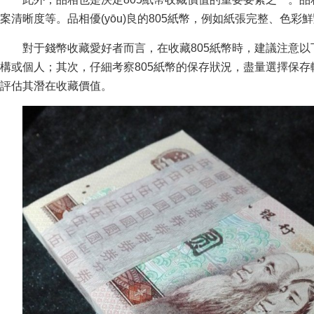
案清晰度等。品相優(yōu)良的805紙幣，例如紙張完整
對于錢幣收藏愛好者而言，在收藏805紙幣時，建議注意
構或個人；其次，仔細考察805紙幣的保存狀況，盡
評估其潛在收藏價值。