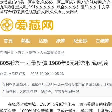
欧美乱码精品一区中文,色婷婷一区二区成人网,精久视频网,久久
九9视频,黑人毛片91久久久久久,综合久久少妇乱码,久久中文字
幕综合婷婷,黄色视频伊人网,久久五月天网站
首頁
熱點
活動
紙幣
紀念鈔
古錢幣
您的位置 >
首頁
>
紙幣
>
人民幣收藏資訊
805紙幣一刀最新價 1980年5元紙幣收藏建議
作者:收藏愛好者
2025-12-09 11:05:23
在錢幣收藏領域，1980年5元紙幣作為一個備受矚目的收藏對象，具有較高
全新整捆，又或者整包，整箱等。非常受收藏家好
在
錢幣收藏
領域，1980年5元
紙幣
作為一個備受矚目的收藏對
整刀全新，1000連號全新整捆，又或者整包，整箱等。非常