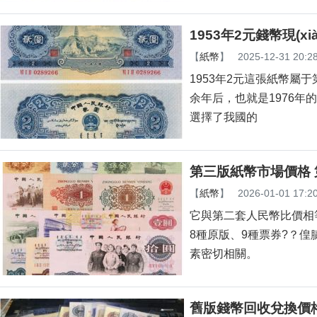
1953年2元錢幣現(x
【
紙幣
】
2025-12-31 20:2
1953年2元這張紙幣屬于第二套
余年后，也就是1976
選擇了我國的
第三版紙幣市場價格
【
紙幣
】
2026-01-01 17:2
它與第二套人民幣比價相等
8種原版、9種票券?
素密切相關。
舊版錢幣回收兌換價