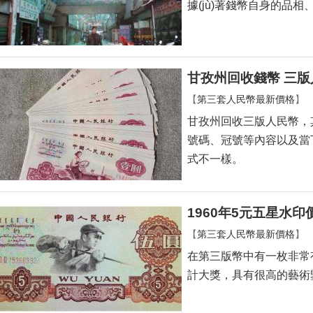
據(jù)著錢幣自身的品相、號
甘孜州回收錢幣 三
【
第三套人民幣最新價格
】
甘孜州回收三版人民幣，其
號碼、冠號等內容以及當下舊
式不一樣。
1960年5元五星水印價
【
第三套人民幣最新價格
】
在第三版幣中有一枚非常有
計大獎，具有很高的藝術鑒