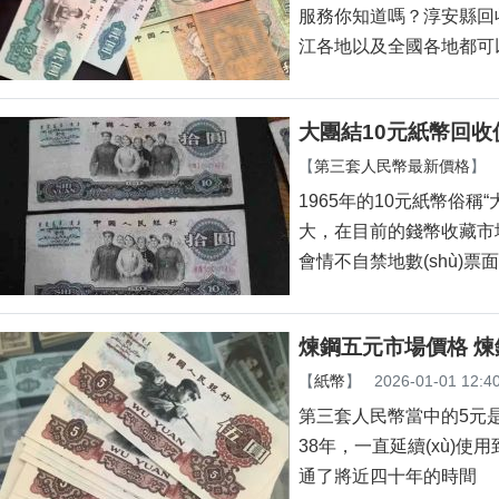
服務你知道嗎？淳安縣回收老錢幣
江各地以及全國各地都可
大團結10元紙幣回收
【
第三套人民幣最新價格
】
1965年的10元紙幣俗稱
大，在目前的錢幣收藏
會情不自禁地數(shù)票面
煉鋼五元市場價格 
【
紙幣
】
2026-01-01 12:4
第三套人民幣當中的5元是煉
38年，一直延續(xù)使
通了將近四十年的時間