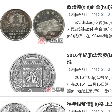
政治協(xié)商會(hu
【
紀(jì)念幣
】
2017-01-12 
政治協(xié)商會(huì
人民政治協(xié)商會(hu
(gè)范疇，在1984年開始
2016年紀(jì)念幣發(f
漲
【
紀(jì)念幣
】
2017-01-13 
2016年紀(jì)念幣發(fā
行在2015年12月15日這一天
國(guó)的法定貨幣，發(fā
猴年銀幣價(jià)格 正是
【
紀(jì)念幣
】
2017-01-13 