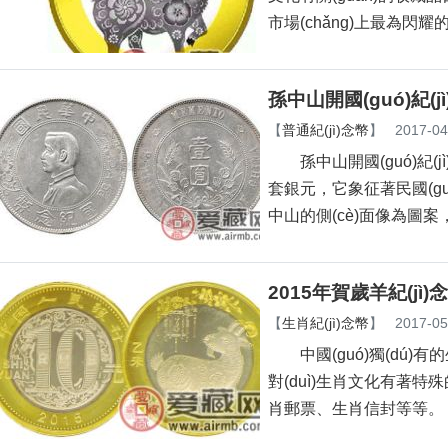
市場(chǎng)上最為閃耀的一
孫中山開國(guó)紀(
【
普通紀(jì)念幣
】
2017-04
孫中山開國(guó)紀(jì)
套銀元，它象征著民國(
中山的側(cè)面像為圖案
2015年賀歲羊紀(jì
【
生肖紀(jì)念幣
】
2017-05
中國(guó)獨(dú)有的
對(duì)生肖文化有著特殊
肖郵票、生肖信封等等。