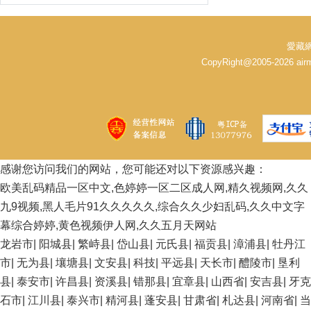
愛藏網
CopyRight@2005-2026 
感谢您访问我们的网站，您可能还对以下资源感兴趣：
欧美乱码精品一区中文,色婷婷一区二区成人网,精久视频网,久久
九9视频,黑人毛片91久久久久久,综合久久少妇乱码,久久中文字
幕综合婷婷,黄色视频伊人网,久久五月天网站
龙岩市
|
阳城县
|
繁峙县
|
岱山县
|
元氏县
|
福贡县
|
漳浦县
|
牡丹江
市
|
无为县
|
壤塘县
|
文安县
|
科技
|
平远县
|
天长市
|
醴陵市
|
垦利
县
|
泰安市
|
许昌县
|
资溪县
|
错那县
|
宜章县
|
山西省
|
安吉县
|
牙克
石市
|
江川县
|
泰兴市
|
精河县
|
蓬安县
|
甘肃省
|
札达县
|
河南省
|
当