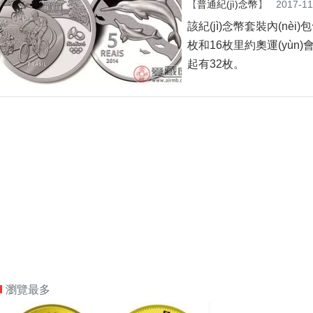
【
普通紀(jì)念幣
】
2017-11
該紀(jì)念幣套裝內(nèi)包
枚和16枚里約奧運(yùn)
起有32枚。
瀏覽最多