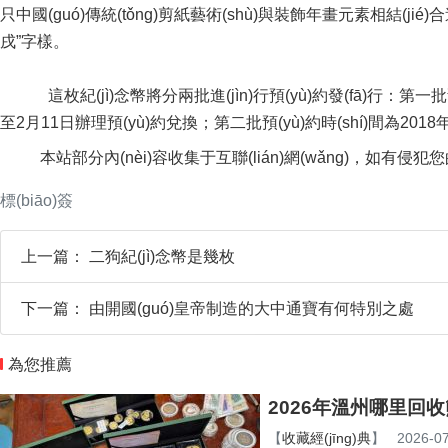
只中國(guó)傳統(tǒng)剪紙藝術(shù)與裝飾年畫元素相結(j
戌”字樣。
這枚紀(jì)念幣將分兩批進(jìn)行預(yù)約發(fā)行：第一批預(y
至2月11日辦理預(yù)約兌換；第二批預(yù)約時(shí)間為2018年
本站部分內(nèi)容收集于互聯(lián)網(wǎng)，如有侵犯您的權
標(biāo)簽
上一篇：
二狗紀(jì)念幣是幾枚
下一篇：
由開國(guó)皇帝制造的大中通寶有何特別之處
為您推薦
2026年溫州哪里回收熊貓
【
收藏經(jīng)典
】
2026-07