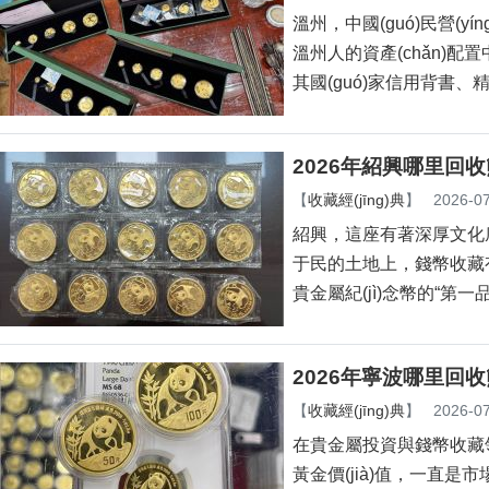
溫州，中國(guó)民營(yí
溫州人的資產(chǎn)配
其國(guó)家信用背書
2026年紹興哪里回收熊貓
【
收藏經(jīng)典
】
2026-07
紹興，這座有著深厚文化底蘊
于民的土地上，錢幣收藏有
貴金屬紀(jì)念幣的“第
2026年寧波哪里回收熊
【
收藏經(jīng)典
】
2026-07
在貴金屬投資與錢幣收藏領(
黃金價(jià)值，一直是市場