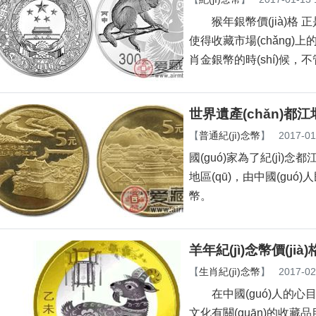
猴年銀幣價(jià)格 正
使得收藏市場(chǎng)上的人
肖金銀幣的時(shí)候，不
世界遺產(chǎn)都江
【
普通紀(jì)念幣
】
2017-01
國(guó)家為了紀(jì)念
地區(qū)，由中國(g
幣。
羊年紀(jì)念幣價(jià)
【
生肖紀(jì)念幣
】
2017-02
在中國(guó)人的心目中
文化有關(guān)的收藏品