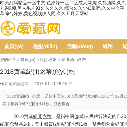
欧美乱码精品一区中文,色婷婷一区二区成人网,精久视频网,久久
九9视频,黑人毛片91久久久久久,综合久久少妇乱码,久久中文字
幕综合婷婷,黄色视频伊人网,久久五月天网站
首頁(yè)
熱點(diǎn)
活動(dòng)
紙幣
紀
您的位置 >
首頁(yè)
>
紀(jì)念幣
>
普通紀(jì)念幣
定
2018賀歲紀(jì)念幣預(yù)約
作者:收藏愛好者
2018-01-11 15:05:19
2018賀歲紀(jì)念幣，是指中國(guó)人民銀行決定的自2017年12月15日
其中銀質(zhì)紀(jì)念幣1枚，雙色銅合
2018賀歲
紀(jì)念幣
，是指中國(guó)人民銀行決定的自20
紀(jì)念幣共2枚，其中銀質(zhì)紀(jì)念幣1枚，雙色銅合金紀(j