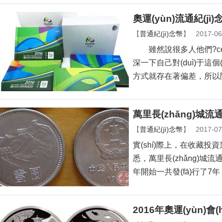
奧運(yùn)流通紀(j
【
普通紀(jì)念幣
】
2017-06
雖然說很多人他們?cè)谧稍
深一下自己對(duì)于這個(
方式就存在著偏差，所以問了
萬里長(zhǎng)城流
【
普通紀(jì)念幣
】
2017-07
實(shí)際上，在收藏投資業(y
悉，萬里長(zhǎng)城流通紀
年開始一共發(fā)行了7年
2016年奧運(yùn)會(h