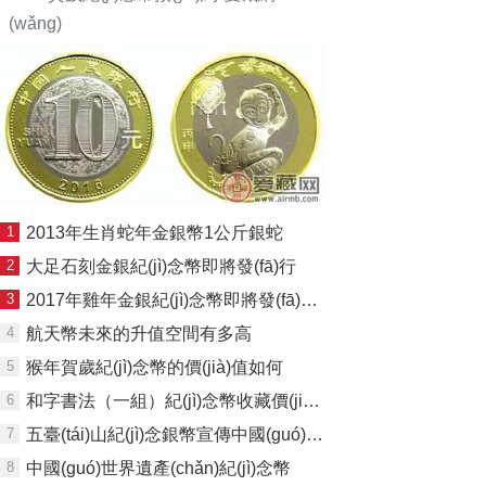
(wǎng)
1
2013年生肖蛇年金銀幣1公斤銀蛇
2
大足石刻金銀紀(jì)念幣即將發(fā)行
3
2017年雞年金銀紀(jì)念幣即將發(fā)行值得關(guān)注
4
航天幣未來的升值空間有多高
5
猴年賀歲紀(jì)念幣的價(jià)值如何
6
和字書法（一組）紀(jì)念幣收藏價(jià)值
7
五臺(tái)山紀(jì)念銀幣宣傳中國(guó)佛教圣地
8
中國(guó)世界遺產(chǎn)紀(jì)念幣