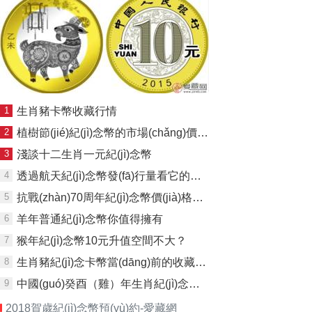
1
生肖豬卡幣收藏行情
2
植樹節(jié)紀(jì)念幣的市場(chǎng)價(jià)格
3
淺談十二生肖一元紀(jì)念幣
4
透過航天紀(jì)念幣發(fā)行量看它的發(fā)展前景
5
抗戰(zhàn)70周年紀(jì)念幣價(jià)格市場(chǎng)行情
6
羊年普通紀(jì)念幣你值得擁有
7
猴年紀(jì)念幣10元升值空間不大？
8
生肖豬紀(jì)念卡幣當(dāng)前的收藏價(jià)格
9
中國(guó)癸酉（雞）年生肖紀(jì)念金幣：5盎司金雞
2018賀歲紀(jì)念幣預(yù)約-愛藏網