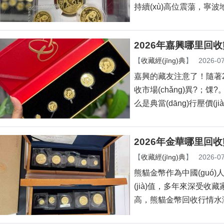
持續(xù)高位震蕩，寧波
2026年嘉興哪里回收熊
【
收藏經(jīng)典
】
2026-07
嘉興的藏友注意了！隨著2026
收市場(chǎng)異?；馃
么是典當(dāng)行壓價(ji
2026年金華哪里回收熊
【
收藏經(jīng)典
】
2026-07
熊貓金幣作為中國(guó)人民
(jià)值，多年來深受
高，熊貓金幣回收行情水漲船