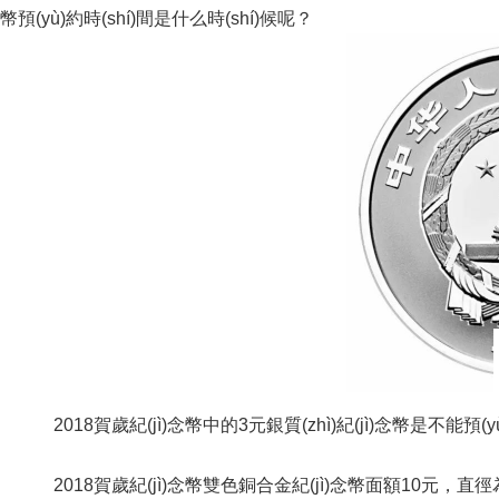
幣預(yù)約時(shí)間是什么時(shí)候呢？
2018賀歲紀(jì)念幣中的3元銀質(zhì)紀(jì)念幣是不能預(y
2018賀歲紀(jì)念幣雙色銅合金紀(jì)念幣面額10元，直徑為