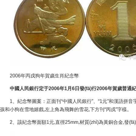
2006年丙戌狗年賀歲生肖紀念幣
中國人民銀行定于2006年1月6日發(fā)行2006年賀歲普通紀念幣
1、紀念幣圖案：正面刊“中國人民銀行”、“1元”和漢語拼音
孩和小狗在雪地嬉戲,左上角為飛舞的雪花,下方刊“丙戌”字樣。
2、該紀念幣面額1元,直徑25mm,材質(zhì)為黃銅合金,發(fā)行