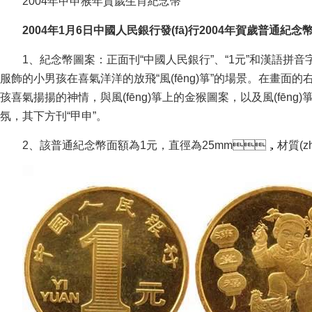
2004年甲申猴年賀歲生肖紀念幣
2004年1月6日中國人民銀行發(fā)行2004年賀歲普通紀念幣
1、紀念幣圖案：正面刊“中國人民銀行”、“1元”和漢語拼音字母“Y
服飾的小男孩在喜氣洋洋的放飛“風(fēng)箏”的場景。在畫面的右上
孩喜氣揚揚的神情，與風(fēng)箏上的金猴圖案，以及風(f
氛，其下方刊“甲申”。
2、該普通紀念幣面額為1元，直徑為25mm，材質(zhì)