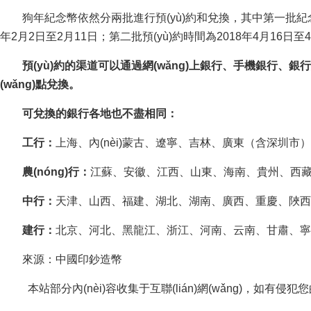
狗年紀念幣依然分兩批進行預(yù)約和兌換，其中第一批紀念幣預(y
年2月2日至2月11日；第二批預(yù)約時間為2018年4月16日至
預(yù)約的渠道可以通過網(wǎng)上銀行、手機銀行、銀行
(wǎng)點兌換。
可兌換的銀行各地也不盡相同：
工行：
上海、內(nèi)蒙古、遼寧、吉林、廣東（含深圳
農(nóng)行：
江蘇、安徽、江西、山東、海南、貴州、
中行
：
天津、山西、福建、湖北、湖南、廣西、重慶、
建行：
北京、河北、黑龍江、浙江、河南、云南、甘
來源：中國印鈔造幣
本站部分內(nèi)容收集于互聯(lián)網(wǎng)，如有侵犯