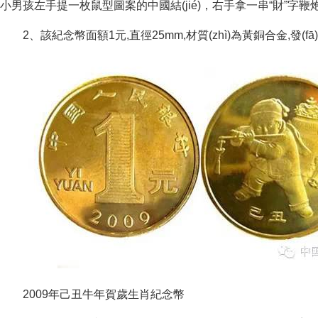
小男孩左手提一枚鼠型圖案的中國結(jié)，右手拿一串“財”字鞭炮，寓
2、該紀念幣面額1元,直徑25mm,材質(zhì)為黃銅合金,發(fā)行數(
2009年己丑牛年賀歲生肖紀念幣