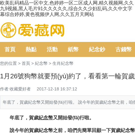
欧美乱码精品一区中文,色婷婷一区二区成人网,精久视频网,久久
九9视频,黑人毛片91久久久久久,综合久久少妇乱码,久久中文字
幕综合婷婷,黄色视频伊人网,久久五月天网站
首頁
熱點
活動
紙幣
紀念鈔
古錢幣
您的位置 >
首頁
>
紀念幣
>
生肖紀念幣
1月26號狗幣就要預(yù)約了，看看第一輪賀
作者:收藏愛好者
2017-12-18 16:37:12
年底了，賀歲紀念幣又開始發(fā)行啦。 說今年的賀歲紀念幣之前
年底了，賀歲
紀念幣
又開始發(fā)行啦。
說今年的賀歲紀念幣之前，咱們先簡單回顧一下賀歲紀念幣的前