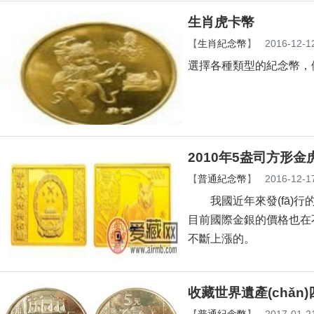
生肖虎卡幣
【
生肖紀念幣
】
2016-12-1
選擇各種類型的紀念幣，例
2010年5盎司方形
【
普通紀念幣
】
2016-12-1
我國近年來發(fā)行的
目前國際金銀的價格也在不
不斷上漲的。
收藏世界遺產(chǎn