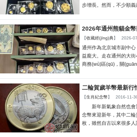
步增長。然而，
2026年通州熊貓金幣
【
收藏經(jīng)典
】
2026-07
通州作為北京城市副中心
益龐大。走在通州的大街小巷
商務(wù)區(qū)，
二輪賀歲羊幣最新行
【
生肖紀念幣
】
2016-11-3
新年新氣象自然也會迎來新事物
念幣來迎新年，其中二輪賀
枚，雖然自古以來很多