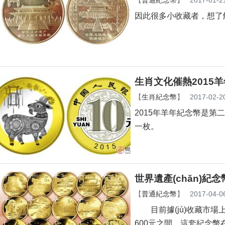
【
普通紀念幣
】
2017-01-2
因此很多小收藏者，想了解
生肖文化催熱2015
【
生肖紀念幣
】
2017-02-2
2015年羊年紀念幣是第二
一枚。
世界遺產(chǎn)紀
【
普通紀念幣
】
2017-04-0
目前據(jù)收藏市場上的
600元之間。這套紀