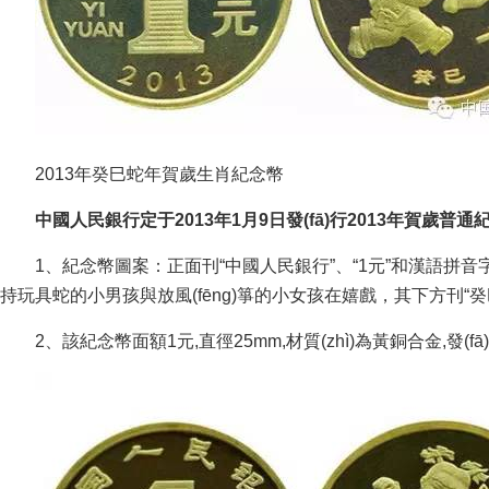
2013年癸巳蛇年賀歲生肖紀念幣
中國人民銀行定于2013年1月9日發(fā)行2013年賀歲普通紀念幣
1、紀念幣圖案：正面刊“中國人民銀行”、“1元”和漢語拼音字母“
持玩具蛇的小男孩與放風(fēng)箏的小女孩在嬉戲，其下方刊“癸巳
2、該紀念幣面額1元,直徑25mm,材質(zhì)為黃銅合金,發(fā)行數(