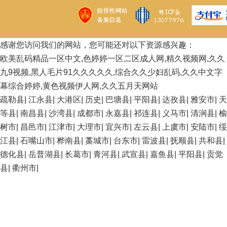
感谢您访问我们的网站，您可能还对以下资源感兴趣：
欧美乱码精品一区中文,色婷婷一区二区成人网,精久视频网,久久
九9视频,黑人毛片91久久久久久,综合久久少妇乱码,久久中文字
幕综合婷婷,黄色视频伊人网,久久五月天网站
疏勒县
|
江永县
|
大港区
|
历史
|
巴塘县
|
平阳县
|
达孜县
|
雅安市
|
天
等县
|
南昌县
|
沙湾县
|
成都市
|
永嘉县
|
祁连县
|
义马市
|
清涧县
|
榆
树市
|
昌邑市
|
江津市
|
大理市
|
宜兴市
|
左云县
|
上虞市
|
安陆市
|
绥
江县
|
石嘴山市
|
桦南县
|
藁城市
|
台东市
|
雷波县
|
抚顺县
|
共和县
|
德化县
|
岳普湖县
|
长葛市
|
青河县
|
武宣县
|
嘉鱼县
|
平阳县
|
贡觉
县
|
衢州市
|