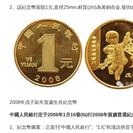
2、該紀念幣面額1元,直徑25mm,材質(zhì)為黃銅合金,發(fā
2008年戊子鼠年賀歲生肖紀念幣
中國人民銀行定于2008年1月16發(fā)行2008年賀歲普通紀
1、紀念幣圖案：正面刊“中國人民銀行”、“1元”和漢語拼音字母