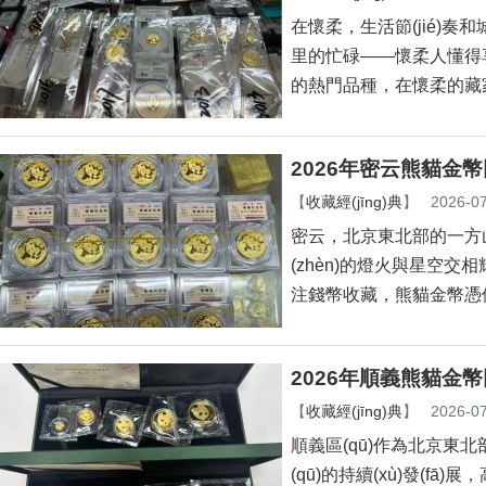
在懷柔，生活節(jié)奏和城
里的忙碌——懷柔人懂得
的熱門品種，在懷柔的
2026年密云熊貓金幣
【
收藏經(jīng)典
】
2026-07
密云，北京東北部的一
(zhèn)的燈火與星空交相輝
注錢幣收藏，熊貓金
2026年順義熊貓金
【
收藏經(jīng)典
】
2026-07
順義區(qū)作為北京東北部的
(qū)的持續(xù)發(fā