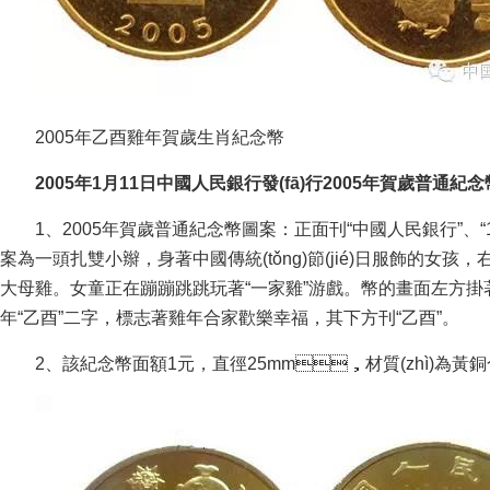
2005年乙酉雞年賀歲生肖紀念幣
2005年1月11日中國人民銀行發(fā)行2005年賀歲普通紀
1、2005年賀歲普通紀念幣圖案：正面刊“中國人民銀行”、“1元
案為一頭扎雙小辮，身著中國傳統(tǒng)節(jié)日服飾的女
大母雞。女童正在蹦蹦跳跳玩著“一家雞”游戲。幣的畫面左方掛著
年“乙酉”二字，標志著雞年合家歡樂幸福，其下方刊“乙酉”。
2、該紀念幣面額1元，直徑25mm，材質(zhì)為黃銅合金