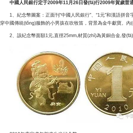
中國人民銀行定于2009年11月26日發(fā)行2009年賀歲普通紀念
1、紀念幣圖案：正面刊“中國人民銀行”、“1元”和漢語拼音字
穿中國傳統(tǒng)服飾的小男孩在吹牧笛，背景為金牛獻寶。內(n
2、該紀念幣面額1元,直徑25mm,材質(zhì)為黃銅合金,發(fā)