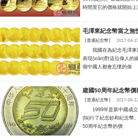
時間里它的價格就開始上漲
毛澤東紀念幣當之無
【
普通紀念幣
】
2017-04-2
我國在為紀念毛澤東同志誕辰
表現(xiàn)對這位偉人的
個中國人都會忘懷的偉
建國50周年紀念幣價
【
普通紀念幣
】
2017-06-1
1999年是新中國成立5
(fā)行了紀念鈔和紀念幣
50周年紀念幣的價