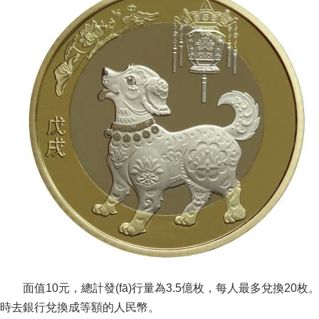
面值10元，總計發(fā)行量為3.5億枚，每人最多兌換20
時去銀行兌換成等額的人民幣。