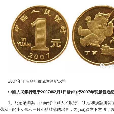
2007年丁亥豬年賀歲生肖紀念幣
中國人民銀行定于2007年2月1日發(fā)行2007年賀歲普通紀
1、紀念幣圖案：正面刊“中國人民銀行”、“1元”和漢
蕩秋千的小女孩和一只小豬嬉戲的場景，內(nèi)緣左下方刊“丁