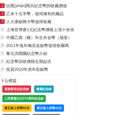
1
抗戰(zhàn)閱兵紀念幣的收藏價值
2
乙未十元羊幣，值得擁有的藏品
3
人大康銀閣卡幣值得收藏
4
上海世博會1元紀念幣價格上漲十余倍
5
中國乙酉（雞）年生肖金幣（扇形）
6
2011年兔年梅花金銀幣值得收藏嗎
7
黎元洪開國紀念幣介紹
8
紀念幣回收價格近期起伏
9
投資2010年虎年彩銀幣
云標簽
迎接新世紀紀念鈔
奧運紀念鈔
人民幣發(fā)行70周年紀念鈔
第五套人民幣50元
第五套人民幣10元