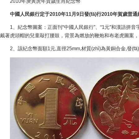
2010年庚寅虎年賀歲生肖紀念幣
中國人民銀行定于2010年11月9日發(fā)行2010年賀歲普通紀念幣
1、紀念幣圖案：正面刊“中國人民銀行”、“1元”和漢語拼音字
戴著虎頭帽的兒童敲打腰鼓，背景為燃放的鞭炮和布老虎圖案，內
2、該紀念幣面額1元,直徑25mm,材質(zhì)為黃銅合金,發(fā)行數