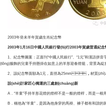
2003年癸未羊年賀歲生肖紀念幣
2003年1月16日中國人民銀行發(fā)行2003年賀歲普通紀念
1、紀念幣圖案：正面刊“中國人民銀行”、“1元”和漢語拼音字
(tǒng)服飾的兒童手持懸掛在如意上的羊形迎春燈籠，背景為綻放的
2、該紀念幣面額為1元，直徑為25mm，材質(zhì)為黃銅合金
設(shè)計家匠心獨運的三處創(chuàng)新
A．“羊童”手持羊形花燈的燈桿不是一般的燈桿，而是一根用珍貴材料制
B．稱他為“羊童”，是因為他身穿的馬褂、褲子都有和諧的斑斑點