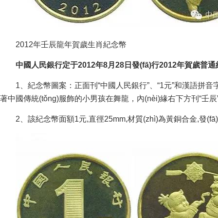
2012年壬辰龍年賀歲生肖紀念幣
中國人民銀行定于2012年8月28日發(fā)行2012年賀歲普通
1、紀念幣圖案：正面刊“中國人民銀行”、“1元”和漢語拼音
著中國傳統(tǒng)服飾的小男孩在舞龍，內(nèi)緣右下方刊“壬辰”
2、該紀念幣面額1元,直徑25mm,材質(zhì)為黃銅合金,發(fā)