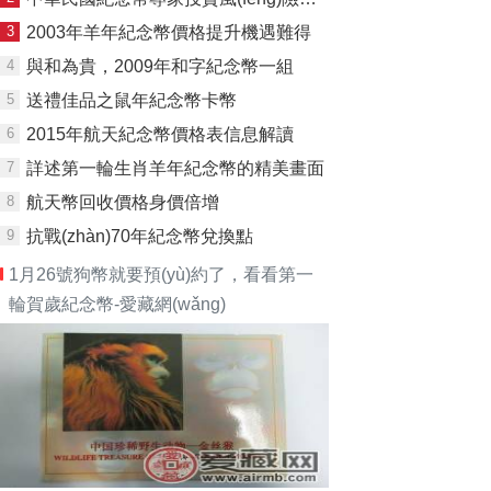
3
2003年羊年紀念幣價格提升機遇難得
4
與和為貴，2009年和字紀念幣一組
5
送禮佳品之鼠年紀念幣卡幣
6
2015年航天紀念幣價格表信息解讀
7
詳述第一輪生肖羊年紀念幣的精美畫面
8
航天幣回收價格身價倍增
9
抗戰(zhàn)70年紀念幣兌換點
1月26號狗幣就要預(yù)約了，看看第一
輪賀歲紀念幣-愛藏網(wǎng)