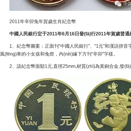
2011年辛卯兔年賀歲生肖紀念幣
中國人民銀行定于2011年6月16日發(fā)行2011年賀歲普通紀念
1、紀念幣圖案：正面刊“中國人民銀行”、“1元”和漢語拼音字母“
風(fēng)車的小女孩和兔燈，內(nèi)緣下方刊“辛卯”字樣。
2、該紀念幣面額1元,直徑25mm,材質(zhì)為黃銅合金,發(fā)行