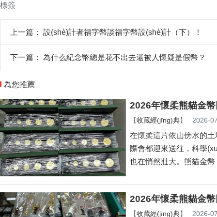
標簽
上一篇：
設(shè)計者福字幣談福字幣設(shè)計（下）！
下一篇：
為什么紀念幣總是花不出去還被人懷疑是假幣？
為您推薦
2026年懷柔熊貓金
【
收藏經(jīng)典
】
2026-07
在懷柔這片依山傍水的土地
際會都迎來送往，科學(x
也在悄然壯大。熊貓金
2026年懷柔熊貓金
【
收藏經(jīng)典
】
2026-07