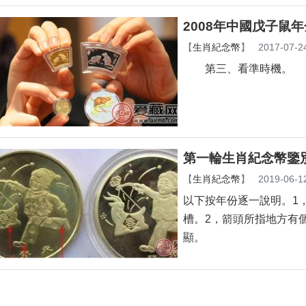
2008年中國戊子鼠
【
生肖紀念幣
】
2017-07-2
第三、看準時機。
第一輪生肖紀念幣鑒
【
生肖紀念幣
】
2019-06-1
以下按年份逐一說明。
槽。2，箭頭所指
顯。