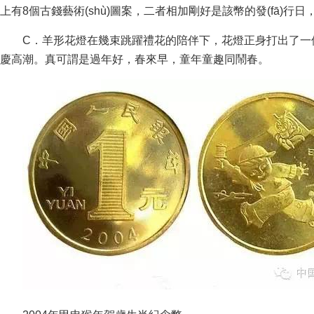
上有8個古錢藝術(shù)圖案，二者相加剛好是該幣的發(fā)行日，真乃
C．羊形花燈在幾束跳躍禮花的陪伴下，花燈正身打出了
慶高潮。真可謂是過年好，春來早，童年童趣同鬧春。