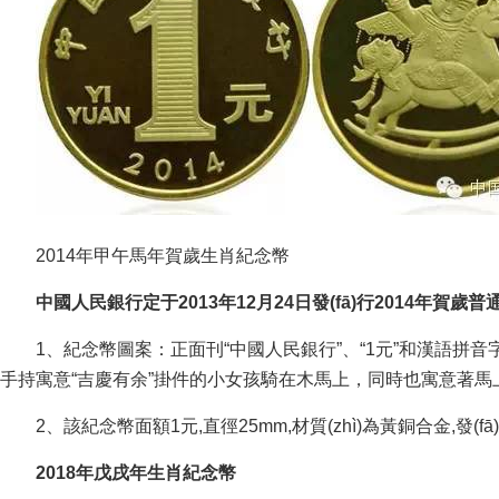
2014年甲午馬年賀歲生肖紀念幣
中國人民銀行定于2013年12月24日發(fā)行2014年賀歲普
1、紀念幣圖案：正面刊“中國人民銀行”、“1元”和漢語拼音字母“
手持寓意“吉慶有余”掛件的小女孩騎在木馬上，同時也寓意著馬上有“
2、該紀念幣面額1元,直徑25mm,材質(zhì)為黃銅合金,發(fā)行
2018年戊戌年生肖紀念幣