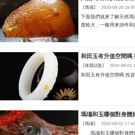
【
瑪瑙
】
2020-08-20 16:5
下面我們就來了解天然
度較大，一般用來掛件和
和田玉有升值空間嗎
【
珠寶話題
】
2020-09-02 
和田玉有升值空間嗎 投
瑪瑙和玉哪個對身體
【
瑪瑙
】
2020-09-02 17:4
瑪瑙和玉哪個對身體好