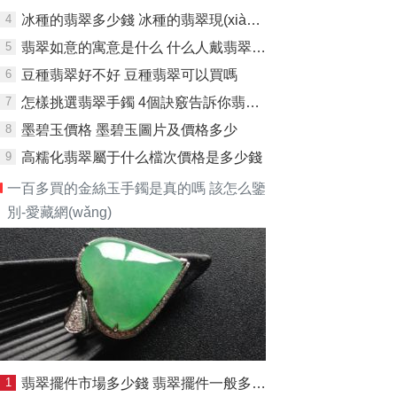
4
冰種的翡翠多少錢 冰種的翡翠現(xiàn)在是什么價格
5
翡翠如意的寓意是什么 什么人戴翡翠如意好
6
豆種翡翠好不好 豆種翡翠可以買嗎
7
怎樣挑選翡翠手鐲 4個訣竅告訴你翡翠手鐲怎么挑
8
墨碧玉價格 墨碧玉圖片及價格多少
9
高糯化翡翠屬于什么檔次價格是多少錢
一百多買的金絲玉手鐲是真的嗎 該怎么鑒
別-愛藏網(wǎng)
1
翡翠擺件市場多少錢 翡翠擺件一般多少錢