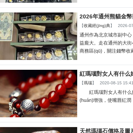
2026年通州熊貓金幣
【
收藏經(jīng)典
】
2026-07
通州作為北京城市副中心，近
益龐大。走在通州的大街小巷
商務區(qū)，關注錢幣
紅瑪瑙對女人有什么
【
瑪瑙
】
2020-08-15 15:4
紅瑪瑙對女人有什么好處
(huán)增強，使嘴唇紅潤
天然瑪瑙石價格及圖