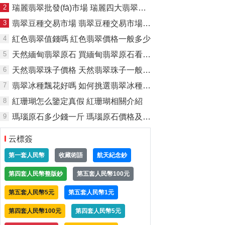
2
瑞麗翡翠批發(fā)市場 瑞麗四大翡翠批發(fā)市場
3
翡翠豆種交易市場 翡翠豆種交易市場價格多少錢
4
紅色翡翠值錢嗎 紅色翡翠價格一般多少
5
天然緬甸翡翠原石 買緬甸翡翠原石看種還是看色
6
天然翡翠珠子價格 天然翡翠珠子一般多少錢
7
翡翠冰種飄花好嗎 如何挑選翡翠冰種飄花
8
紅珊瑚怎么鑒定真假 紅珊瑚相關介紹
9
瑪瑙原石多少錢一斤 瑪瑙原石價格及挑選
云標簽
第一套人民幣
收藏術語
航天紀念鈔
第四套人民幣整版鈔
第五套人民幣100元
第五套人民幣5元
第五套人民幣1元
第四套人民幣100元
第四套人民幣5元