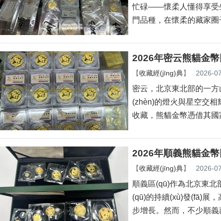
忙碌——懷柔人懂得享受
門品種，在懷柔的藏家圈
2026年密云熊貓金幣
【
收藏經(jīng)典
】
2026-07
密云，北京東北部的一方山
(zhèn)的燈火與星空交相
收藏，熊貓金幣憑借其國
2026年順義熊貓金
【
收藏經(jīng)典
】
2026-07
順義區(qū)作為北京東北部
(qū)的持續(xù)發(fā)展
步增長。然而，