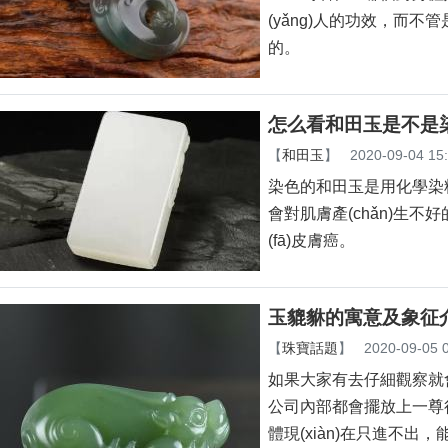
(yǎng)人的功效，而不
的。
怎么看和田玉是不是
【
和田玉
】
2020-09-04 15
染色的和田玉是用化學染料
會對肌膚產(chǎn)生不好
(fā)皮膚癌。
玉貔貅的寓意及象征
【
珠寶話題
】
2020-09-05 
如果大家有去仔細觀察就會發(
公司內部都會擺放上一尊很
體現(xiàn)在只進不出