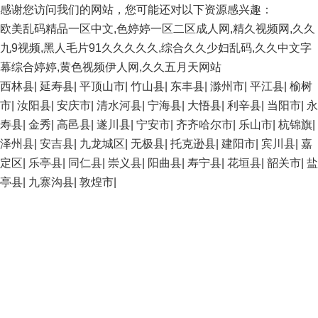
感谢您访问我们的网站，您可能还对以下资源感兴趣：
欧美乱码精品一区中文,色婷婷一区二区成人网,精久视频网,久久
九9视频,黑人毛片91久久久久久,综合久久少妇乱码,久久中文字
幕综合婷婷,黄色视频伊人网,久久五月天网站
西林县
|
延寿县
|
平顶山市
|
竹山县
|
东丰县
|
滁州市
|
平江县
|
榆树
市
|
汝阳县
|
安庆市
|
清水河县
|
宁海县
|
大悟县
|
利辛县
|
当阳市
|
永
寿县
|
金秀
|
高邑县
|
遂川县
|
宁安市
|
齐齐哈尔市
|
乐山市
|
杭锦旗
|
泽州县
|
安吉县
|
九龙城区
|
无极县
|
托克逊县
|
建阳市
|
宾川县
|
嘉
定区
|
乐亭县
|
同仁县
|
崇义县
|
阳曲县
|
寿宁县
|
花垣县
|
韶关市
|
盐
亭县
|
九寨沟县
|
敦煌市
|