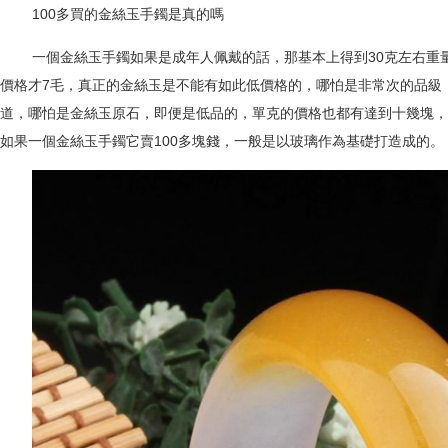
100
多買的金絲玉手鐲是真的嗎
一個金絲玉手鐲如果是成年人佩戴的話，那基本上得到
30
克左右重
價格才
7
毛，真正的金絲玉是不能有如此低價格的，哪怕是非常次的品級
道，哪怕是金絲玉原石，即便是低品的，單克的價格也都有達到十幾塊，
如果一個金絲玉手鐲它賣
100
多塊錢，一般是以玻璃作為基礎打造成的。