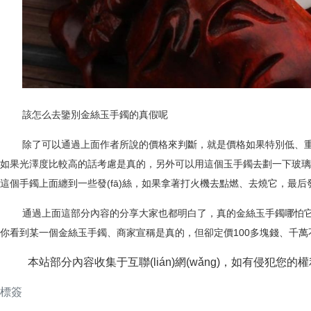
該怎么去鑒別金絲玉手鐲的真假呢
除了可以通過上面作者所說的價格來判斷，就是價格如果特別低、重點考慮是
如果光澤度比較高的話考慮是真的，另外可以用這個玉手鐲去劃一下玻璃，如
這個手鐲上面纏到一些發(fā)絲，如果拿著打火機去點燃、去燒它，最
通過上面這部分內容的分享大家也都明白了，真的金絲玉手鐲哪
你看到某一個金絲玉手鐲、商家宣稱是真的，但卻定價
100
多塊錢、千
本站部分內容收集于互聯(lián)網(wǎng)，如有侵犯您的權利
標簽