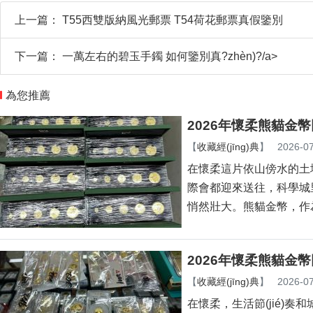
上一篇：
T55西雙版納風光郵票 T54荷花郵票真假鑒別
下一篇：
一萬左右的碧玉手鐲 如何鑒別真?zhèn)?/a>
為您推薦
2026年懷柔熊貓金
【
收藏經(jīng)典
】
2026-07
在懷柔這片依山傍水的土
際會都迎來送往，
悄然壯大。熊貓金幣，
2026年懷柔熊貓金
【
收藏經(jīng)典
】
2026-07
在懷柔，生活節(jié)