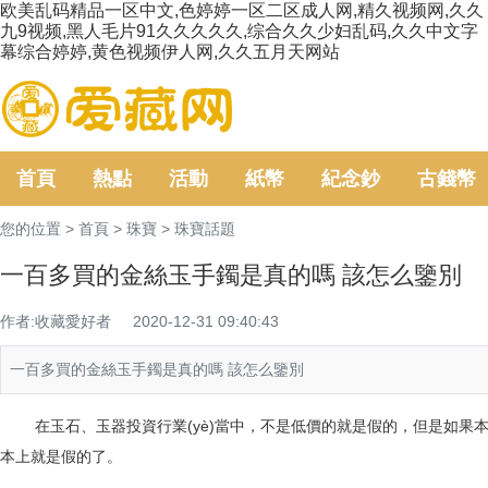
欧美乱码精品一区中文,色婷婷一区二区成人网,精久视频网,久久
九9视频,黑人毛片91久久久久久,综合久久少妇乱码,久久中文字
幕综合婷婷,黄色视频伊人网,久久五月天网站
首頁
熱點
活動
紙幣
紀念鈔
古錢幣
您的位置 >
首頁
>
珠寶
>
珠寶話題
一百多買的金絲玉手鐲是真的嗎 該怎么鑒別
作者:收藏愛好者
2020-12-31 09:40:43
一百多買的金絲玉手鐲是真的嗎 該怎么鑒別
在
玉石、
玉器
投資行業(yè)當中
，
不是低價的就是假的，但是如果
本上就是假的了。