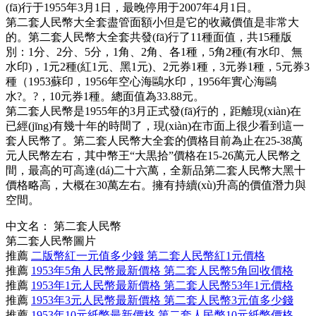
(fā)行于1955年3月1日，最晚停用于2007年4月1日。
第二套人民幣大全套盡管面額小但是它的收藏價值是非常大
的。第二套人民幣大全套共發(fā)行了11種面值，共15種版
別：1分、2分、5分，1角、2角、各1種，5角2種(有水印、無
水印)，1元2種(紅1元、黑1元)、2元券1種，3元券1種，5元券3
種（1953蘇印，1956年空心海鷗水印，1956年實心海鷗
水?。?，10元券1種。總面值為33.88元。
第二套人民幣是1955年的3月正式發(fā)行的，距離現(xiàn)在
已經(jīng)有幾十年的時間了，現(xiàn)在市面上很少看到這一
套人民幣了。第二套人民幣大全套的價格目前為止在25-38萬
元人民幣左右，其中幣王“大黒拾”價格在15-26萬元人民幣之
間，最高的可高達(dá)二十六萬，全新品第二套人民幣大黑十
價格略高，大概在30萬左右。擁有持續(xù)升高的價值潛力與
空間。
中文名：
第二套人民幣
第二套人民幣圖片
推薦
二版幣紅一元值多少錢 第二套人民幣紅1元價格
推薦
1953年5角人民幣最新價格 第二套人民幣5角回收價格
推薦
1953年1元人民幣最新價格 第二套人民幣53年1元價格
推薦
1953年3元人民幣最新價格 第二套人民幣3元值多少錢
推薦
1953年10元紙幣最新價格 第二套人民幣10元紙幣價格