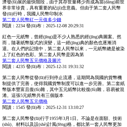
濟發(fā)展的最快階段，由于其存世量稀少而成為當(dāng)前世
界非常珍貴，具有重要的紀(jì)念意義。但由于第二套人民幣
發(fā)行時，我國人民幣印制水
第二套人民幣紅一元值多少錢
閱讀：2234
發(fā)布：2025-12-08 20:29:31
紅色一元紙幣，曾經(jīng)是不少人熟悉的經(jīng)典圖案。然
而，隨著紙幣版式的演變，這一經(jīng)典的顏色也逐漸消
退。在人們的記憶中，第二套人民幣以來，一元紙幣總是被染
上了紅色的色彩。第二套人民幣是因為第
第二套人民幣五元價格及圖片
閱讀：4235
發(fā)布：2025-12-31 19:31:32
第二套人民幣從發(fā)行到停止流通，這期間為我國的貨幣機
制提供了完善，使得我國貨幣制度可以進一步完善。第二套紙
幣版本豐富且復(fù)雜，其中五元紙幣比較復(fù)雜，容易被混
淆。這張5元紙幣共有三個版本
第二套人民幣五元價格
閱讀：1545
發(fā)布：2025-12-31 13:10:27
第二套人民幣發(fā)行于1955年3月1日。不論是在面額、技術
(shù)、材料以及設(shè)計風(fēng)格，都比第一套人民幣更加