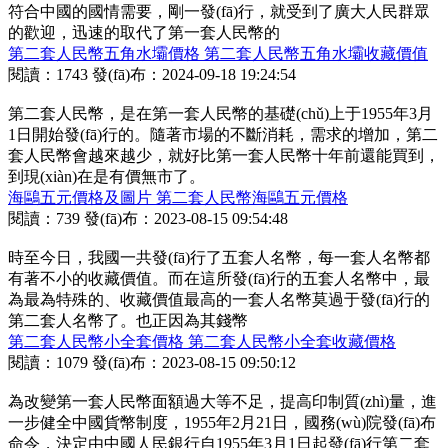
符合中國的國情需要，剛一發(fā)行，就受到了廣大人民群眾
的歡迎，迅速的取代了第一套人民幣的
第二套人民幣五角水壩價格 第二套人民幣五角水壩收藏價值
閱讀：1743
發(fā)布：2024-09-18 19:24:54
第二套人民幣，是在第一套人民幣的基礎(chǔ)上于1955年3月
1日開始發(fā)行的。隨著市場的不斷消耗，需求的增加，第二
套人民幣會越來越少，就好比第一套人民幣十年前還能買到，
到現(xiàn)在是有價無市了。
海鷗五元價格及圖片 第二套人民幣海鷗五元價格
閱讀：739
發(fā)布：2023-08-15 09:54:48
時至今日，我國一共發(fā)行了五套人名幣，每一套人名幣都
有著不小的收藏價值。而在這所發(fā)行的五套人名幣中，最
為最為特殊的、收藏價值最高的一套人名幣莫過于發(fā)行的
第二套人名幣了。也正因為其錢幣
第二套人民幣小全套價格 第二套人民幣小全套收藏價格
閱讀：1079
發(fā)布：2023-08-15 09:50:12
為改變第一套人民幣面額過大等不足，提高印制質(zhì)量，進
一步健全中國貨幣制度，1955年2月21日，國務(wù)院發(fā)布
命令，決定由中國人民銀行自1955年3月1日起發(fā)行第二套