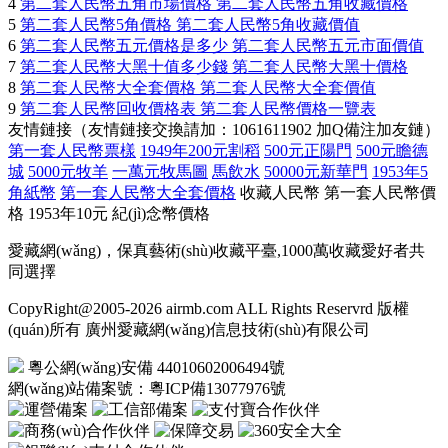
4
第二套人民幣五角市場價格 第二套人民幣五角收藏價格
5
第二套人民幣5角價格 第二套人民幣5角收藏價值
6
第二套人民幣五元價格是多少 第二套人民幣五元市面價值
7
第二套人民幣大黑十值多少錢 第二套人民幣大黑十價格
8
第二套人民幣大全套價格 第二套人民幣大全套價值
9
第二套人民幣回收價格表 第二套人民幣價格一覽表
友情鏈接（友情鏈接交換請加：1061611902 加Q備注加友鏈）
第一套人民幣票樣
1949年200元割稻
500元正陽門
500元瞻德
城
5000元牧羊
一萬元牧馬圖
馬飲水
50000元新華門
1953年5
角紙幣
第一套人民幣大全套價格
收藏人民幣
第一套人民幣價
格
1953年10元
紀(jì)念幣價格
愛藏網(wǎng)，保真藝術(shù)收藏平臺,1000萬收藏愛好者共
同選擇
CopyRight@2005-2026 airmb.com ALL Rights Reservrd 版權
(quán)所有 廣州愛藏網(wǎng)信息技術(shù)有限公司
粵公網(wǎng)安備 44010602006494號
網(wǎng)站備案號：
粵ICP備13077976號