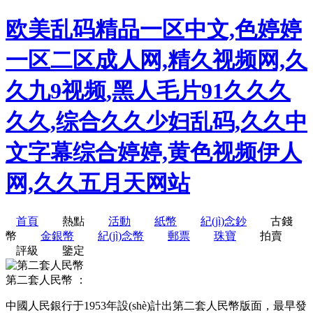
欧美乱码精品一区中文,色婷婷
一区二区成人网,精久视频网,久
久九9视频,黑人毛片91久久久
久久,综合久久少妇乱码,久久中
文字幕综合婷婷,黄色视频伊人
网,久久五月天网站
首頁
熱點
活動
紙幣
紀(jì)念鈔
古錢
幣
金銀幣
紀(jì)念幣
郵票
珠寶
拍賣
評級
鑒定
第二套人民幣
：
中國人民銀行于1953年設(shè)計出第二套人民幣版面，最早發