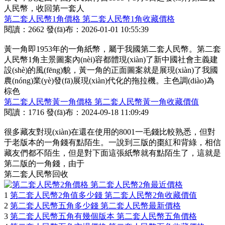
人民幣，收回第一套人
第二套人民幣1角價格 第二套人民幣1角收藏價格
閱讀：2662
發(fā)布：2026-01-01 10:55:39
黃一角即1953年的一角紙幣，屬于我國第二套人民幣。第二套
人民幣1角主景圖案內(nèi)容都體現(xiàn)了新中國社會主義建
設(shè)的風(fēng)貌，黃一角的正面圖案就是展現(xiàn)了我國
農(nóng)業(yè)發(fā)展現(xiàn)代化的拖拉機。主色調(diào)為
棕色
第二套人民幣黃一角價格 第二套人民幣黃一角收藏價值
閱讀：1716
發(fā)布：2024-09-18 11:09:49
很多藏友對現(xiàn)在還在使用的8001一毛錢比較熟悉，但對
于老版本的一角錢有點陌生。一說到三版的棗紅和背綠，相信
藏友們都不陌生，但是對下面這張紙幣就有點陌生了，這就是
第二版的一角錢，由于
第二套人民幣回收
1
第二套人民幣2角值多少錢 第二套人民幣2角收藏價值
2
第二套人民幣五角多少錢 第二套人民幣最新價格
3
第二套人民幣五角有幾個版本 第二套人民幣五角價格