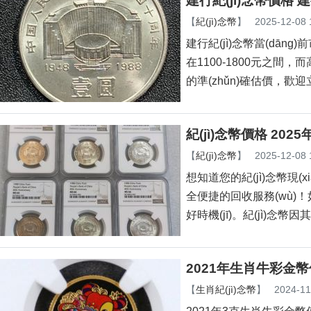
建行紀(jì)念幣價格 
【
紀(jì)念幣
】
2025-12-08 
建行紀(jì)念幣當(dā
在1100-1800元之間
的準(zhǔn)確估價，歡
紀(jì)念幣價格 20
【
紀(jì)念幣
】
2025-12-08 
想知道您的紀(jì)念幣現(
全便捷的回收服務(wù)！
好時機(jī)。紀(jì)念幣因其
2021年生肖牛彩金幣
【
生肖紀(jì)念幣
】
2024-11