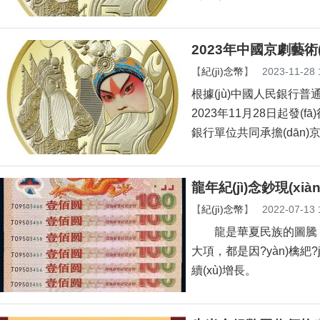
2023年中國京劇藝術(s
【
紀(jì)念幣
】
2023-11-28 
根據(jù)中國人民銀行普通紀(
2023年11月28日起發(f
銀行單位共同承擔(dān)京
龍年紀(jì)念鈔現(xi
【
紀(jì)念幣
】
2022-07-13 
龍是華夏民族的圖騰
大項，都是因?yàn)檎紦?
續(xù)增長。