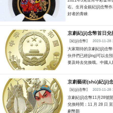
2021年3克生肖牛彩金幣值
右。生肖金銀紀(jì)念
好者的青睞
京劇紀(jì)念幣首日
【
紀(jì)念幣
】
2023-11-28 
大家期待的京劇紀(jì)念幣
伙伴們已經(jīng)可以去預(
要及時去兌換哦。中國人
京劇藝術(shù)紀(jì
【
紀(jì)念幣
】
2023-11-28 
京劇紀(jì)念幣11月28號
兌換時間：11 月 28 日 至
劇幣顏