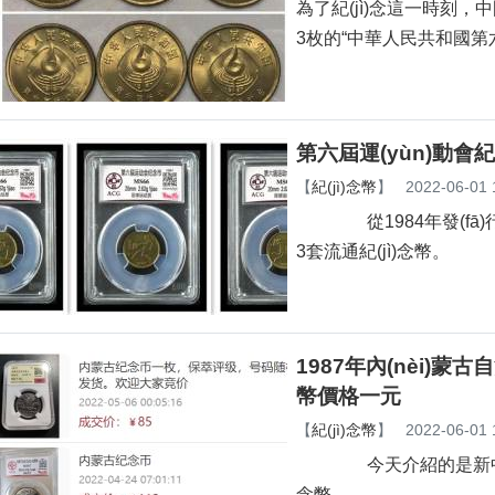
為了紀(jì)念這一時刻，
3枚的“中華人民共和國第六屆
第六屆運(yùn)動會紀
【
紀(jì)念幣
】
2022-06-01 
從1984年發(fā)行的慶
3套流通紀(jì)念幣。
1987年內(nèi)蒙古自
幣價格一元
【
紀(jì)念幣
】
2022-06-01 
今天介紹的是新中國第五套紀
念幣。