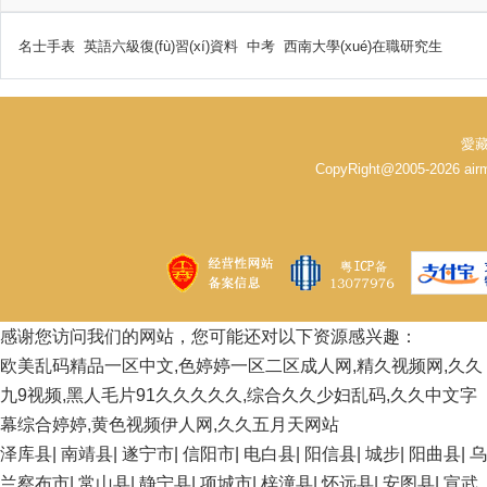
名士手表
英語六級復(fù)習(xí)資料
中考
西南大學(xué)在職研究生
愛藏
CopyRight@2005-2026 
感谢您访问我们的网站，您可能还对以下资源感兴趣：
欧美乱码精品一区中文,色婷婷一区二区成人网,精久视频网,久久
九9视频,黑人毛片91久久久久久,综合久久少妇乱码,久久中文字
幕综合婷婷,黄色视频伊人网,久久五月天网站
泽库县
|
南靖县
|
遂宁市
|
信阳市
|
电白县
|
阳信县
|
城步
|
阳曲县
|
乌
兰察布市
|
常山县
|
静宁县
|
项城市
|
梓潼县
|
怀远县
|
安图县
|
宣武