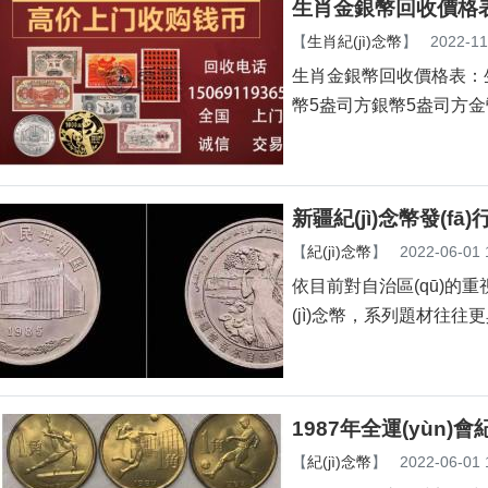
生肖金銀幣回收價格
【
生肖紀(jì)念幣
】
2022-11
生肖金銀幣回收價格表：
幣5盎司方銀幣5盎司方金幣
新疆紀(jì)念幣發(f
【
紀(jì)念幣
】
2022-06-01 
依目前對自治區(qū)的重視
(jì)念幣，系列題材往往更具有
1987年全運(yùn)會
【
紀(jì)念幣
】
2022-06-01 