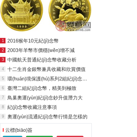
1
2016猴年10元紀(jì)念幣
2
2003年羊幣市價穩(wěn)增不減
3
中國航天普通紀(jì)念幣收藏分析
4
十二生肖金銀幣兼具收藏和欣賞價值
5
環(huán)境保護(hù)系列2組紀(jì)念幣現(xiàn)實(shí)意義重大
6
臺灣二組紀(jì)念幣，精美到極致
7
鳥巢奧運(yùn)紀(jì)念鈔升值潛力大
8
紀(jì)念幣收藏注意事項
9
奧運(yùn)流通紀(jì)念幣行情是怎樣的
云標(biāo)簽