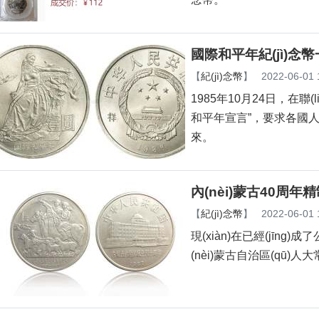
國際和平年紀(jì)念
【
紀(jì)念幣
】
2022-06-01 
1985年10月24日，在聯(l
和平年宣言”，要求各國人
來。
內(nèi)蒙古40周年精
【
紀(jì)念幣
】
2022-06-01 
現(xiàn)在已經(jīng)
(nèi)蒙古自治區(qū)人