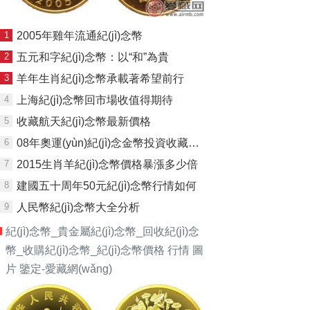
1
2005年雞年流通紀(jì)念幣
2
五元和字紀(jì)念幣：以“和”為貴
3
羊年生肖紀(jì)念幣承載著希望前行
4
上海紀(jì)念幣回市場收值得期待
5
收藏航天紀(jì)念幣最新價格
6
08年奧運(yùn)紀(jì)念金幣投資收藏簡析
7
2015生肖羊紀(jì)念幣價格暴漲多少倍
8
建國五十周年50元紀(jì)念幣行情如何
9
人民幣紀(jì)念幣大全分析
紀(jì)念幣_貴金屬紀(jì)念幣_回收紀(jì)念
幣_收購紀(jì)念幣_紀(jì)念幣價格 行情 圖
片 鑒定-愛藏網(wǎng)