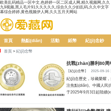
欧美乱码精品一区中文,色婷婷一区二区成人网,精久视频网,久久
九9视频,黑人毛片91久久久久久,综合久久少妇乱码,久久中文字
幕综合婷婷,黄色视频伊人网,久久五月天网站
首頁
熱點(diǎn)
活動
紙幣
紀(jì)念鈔
首頁
>
紀(jì)念幣
抗戰(zhàn)勝利80周
【
紀(jì)念幣
】
2025-09-16 
紀(jì)念歷史，珍藏榮耀
注焦點(diǎn)。中國人民抗
于2025年9月3日起陸續(x