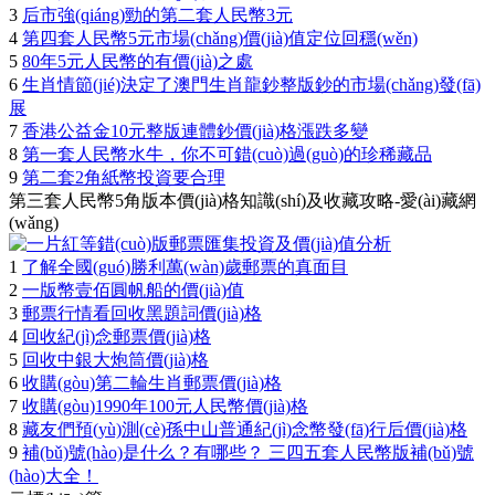
3
后市強(qiáng)勁的第二套人民幣3元
4
第四套人民幣5元市場(chǎng)價(jià)值定位回穩(wěn)
5
80年5元人民幣的有價(jià)之處
6
生肖情節(jié)決定了澳門生肖龍鈔整版鈔的市場(chǎng)發(fā)
展
7
香港公益金10元整版連體鈔價(jià)格漲跌多變
8
第一套人民幣水牛，你不可錯(cuò)過(guò)的珍稀藏品
9
第二套2角紙幣投資要合理
第三套人民幣5角版本價(jià)格知識(shí)及收藏攻略-愛(ài)藏網
(wǎng)
1
了解全國(guó)勝利萬(wàn)歲郵票的真面目
2
一版幣壹佰圓帆船的價(jià)值
3
郵票行情看回收黑題詞價(jià)格
4
回收紀(jì)念郵票價(jià)格
5
回收中銀大炮筒價(jià)格
6
收購(gòu)第二輪生肖郵票價(jià)格
7
收購(gòu)1990年100元人民幣價(jià)格
8
藏友們預(yù)測(cè)孫中山普通紀(jì)念幣發(fā)行后價(jià)格
9
補(bǔ)號(hào)是什么？有哪些？ 三四五套人民幣版補(bǔ)號
(hào)大全！