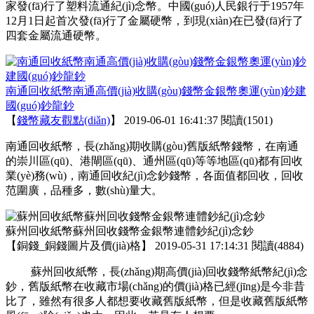
家發(fā)行了塑料流通紀(jì)念幣。中國(guó)人民銀行于1957年
12月1日起首次發(fā)行了金屬硬幣，到現(xiàn)在已發(fā)行了
四套金屬流通硬幣。
南通回收紙幣南通高價(jià)收購(gòu)錢幣金銀幣奧運(yùn)鈔建
國(guó)鈔龍鈔
【
錢幣藏友觀點(diǎn)
】
2019-06-01 16:41:37
閱讀(1501)
南通回收紙幣，長(zhǎng)期收購(gòu)舊版紙幣錢幣，在南通
的崇川區(qū)、港閘區(qū)、通州區(qū)等等地區(qū)都有回收
業(yè)務(wù)，南通回收紀(jì)念鈔錢幣，各面值都回收，回收
范圍廣，品種多，數(shù)量大。
蘇州回收紙幣蘇州回收錢幣金銀幣連體鈔紀(jì)念鈔
【
銅錢_銅錢圖片及價(jià)格
】
2019-05-31 17:14:31
閱讀(4884)
蘇州回收紙幣，長(zhǎng)期高價(jià)回收錢幣紙幣紀(jì)念
鈔，舊版紙幣在收藏市場(chǎng)的價(jià)格已經(jīng)是今非昔
比了，雖然有很多人都想要收藏舊版紙幣，但是收藏舊版紙幣