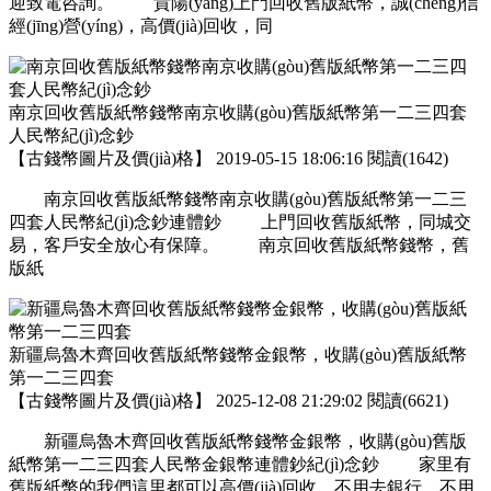
迎致電咨詢。 貴陽(yáng)上門回收舊版紙幣，誠(chéng)信
經(jīng)營(yíng)，高價(jià)回收，同
南京回收舊版紙幣錢幣南京收購(gòu)舊版紙幣第一二三四套
人民幣紀(jì)念鈔
【
古錢幣圖片及價(jià)格
】
2019-05-15 18:06:16
閱讀(1642)
南京回收舊版紙幣錢幣南京收購(gòu)舊版紙幣第一二三
四套人民幣紀(jì)念鈔連體鈔 上門回收舊版紙幣，同城交
易，客戶安全放心有保障。 南京回收舊版紙幣錢幣，舊
版紙
新疆烏魯木齊回收舊版紙幣錢幣金銀幣，收購(gòu)舊版紙幣
第一二三四套
【
古錢幣圖片及價(jià)格
】
2025-12-08 21:29:02
閱讀(6621)
新疆烏魯木齊回收舊版紙幣錢幣金銀幣，收購(gòu)舊版
紙幣第一二三四套人民幣金銀幣連體鈔紀(jì)念鈔 家里有
舊版紙幣的我們這里都可以高價(jià)回收，不用去銀行，不用