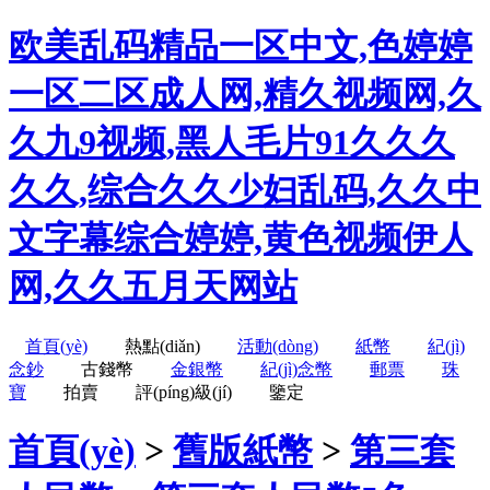
欧美乱码精品一区中文,色婷婷
一区二区成人网,精久视频网,久
久九9视频,黑人毛片91久久久
久久,综合久久少妇乱码,久久中
文字幕综合婷婷,黄色视频伊人
网,久久五月天网站
首頁(yè)
熱點(diǎn)
活動(dòng)
紙幣
紀(jì)
念鈔
古錢幣
金銀幣
紀(jì)念幣
郵票
珠
寶
拍賣
評(píng)級(jí)
鑒定
首頁(yè)
>
舊版紙幣
>
第三套