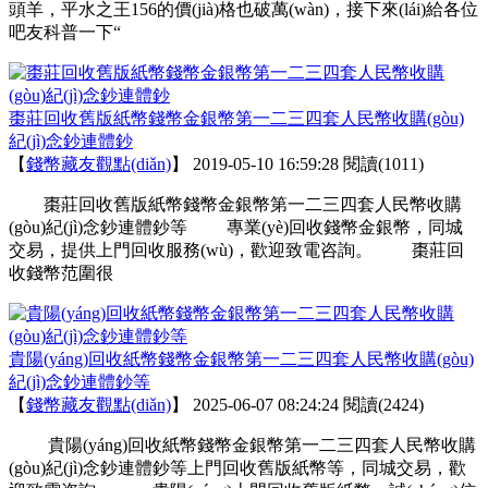
頭羊，平水之王156的價(jià)格也破萬(wàn)，接下來(lái)給各位
吧友科普一下“
棗莊回收舊版紙幣錢幣金銀幣第一二三四套人民幣收購(gòu)
紀(jì)念鈔連體鈔
【
錢幣藏友觀點(diǎn)
】
2019-05-10 16:59:28
閱讀(1011)
棗莊回收舊版紙幣錢幣金銀幣第一二三四套人民幣收購
(gòu)紀(jì)念鈔連體鈔等 專業(yè)回收錢幣金銀幣，同城
交易，提供上門回收服務(wù)，歡迎致電咨詢。 棗莊回
收錢幣范圍很
貴陽(yáng)回收紙幣錢幣金銀幣第一二三四套人民幣收購(gòu)
紀(jì)念鈔連體鈔等
【
錢幣藏友觀點(diǎn)
】
2025-06-07 08:24:24
閱讀(2424)
貴陽(yáng)回收紙幣錢幣金銀幣第一二三四套人民幣收購
(gòu)紀(jì)念鈔連體鈔等上門回收舊版紙幣等，同城交易，歡