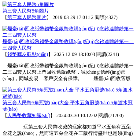
第三套人民幣5角圖片
【
第三套人民幣圖片
】
2019-03-29 17:01:12
閱讀(4327)
煙臺(tái)回收紙幣錢幣金銀幣收購(gòu)紀(jì)念鈔連體鈔第一二
三四套人民幣
【
錢幣藏友觀點(diǎn)
】
2025-12-09 18:10:03
閱讀(2241)
煙臺(tái)回收紙幣錢幣金銀幣收購(gòu)紀(jì)念鈔連體鈔第一
二三四套人民幣上門回收舊版紙幣，誠(chéng)信經(jīng)營
(yíng)，同城交易，客戶安全有保障。 煙臺(tái)回收舊版
第三套人民幣5角冠號(hào)大全 平水五角冠號(hào) 5角渡水冠
號(hào)
【
人民幣收藏知識(shí)
】
2024-03-30 10:12:02
閱讀(71700)
玩第三套人民幣收藏的玩家都知道平水五角有五朵
金花之說(shuō)，然而這五朵金花在三版行情盛世也是領(lǐng)