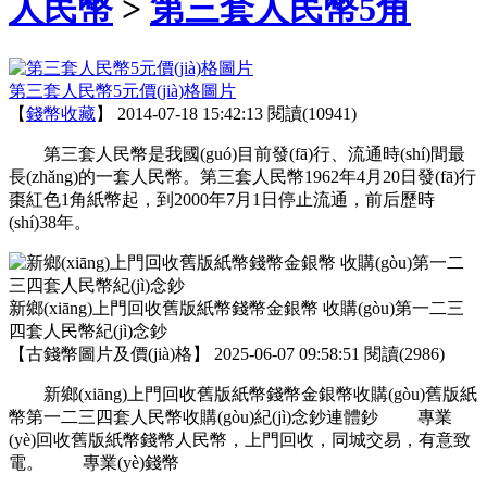
人民幣
>
第三套人民幣5角
第三套人民幣5元價(jià)格圖片
【
錢幣收藏
】
2014-07-18 15:42:13
閱讀(10941)
第三套人民幣是我國(guó)目前發(fā)行、流通時(shí)間最
長(zhǎng)的一套人民幣。第三套人民幣1962年4月20日發(fā)行
棗紅色1角紙幣起，到2000年7月1日停止流通，前后歷時
(shí)38年。
新鄉(xiāng)上門回收舊版紙幣錢幣金銀幣 收購(gòu)第一二三
四套人民幣紀(jì)念鈔
【
古錢幣圖片及價(jià)格
】
2025-06-07 09:58:51
閱讀(2986)
新鄉(xiāng)上門回收舊版紙幣錢幣金銀幣收購(gòu)舊版紙
幣第一二三四套人民幣收購(gòu)紀(jì)念鈔連體鈔 專業
(yè)回收舊版紙幣錢幣人民幣，上門回收，同城交易，有意致
電。 專業(yè)錢幣