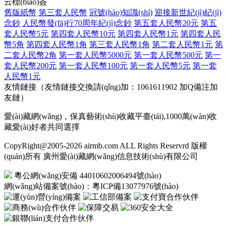
云標(biāo)簽
舊版紙幣
第三套人民幣
冠號(hào)知識(shí)
迎接新世紀(jì)紀(jì)
念鈔
人民幣發(fā)行70周年紀(jì)念鈔
第五套人民幣20元
第五
套人民幣5元
第四套人民幣10元
第四套人民幣1元
第四套人民
幣5角
第四套人民幣1角
第三套人民幣1角
第二套人民幣1元
第
二套人民幣2角
第一套人民幣5000元
第一套人民幣500元
第一
套人民幣200元
第一套人民幣100元
第一套人民幣5元
第一套
人民幣1元
友情鏈接（友情鏈接交換請(qǐng)加：1061611902 加Q備注加
友鏈）
愛(ài)藏網(wǎng)，保真藝術(shù)收藏平臺(tái),1000萬(wàn)收
藏愛(ài)好者共同選擇
CopyRight@2005-2026 airmb.com ALL Rights Reservrd 版權
(quán)所有 廣州愛(ài)藏網(wǎng)信息技術(shù)有限公司
粵公網(wǎng)安備 44010602006494號(hào)
網(wǎng)站備案號(hào)：
粵ICP備13077976號(hào)