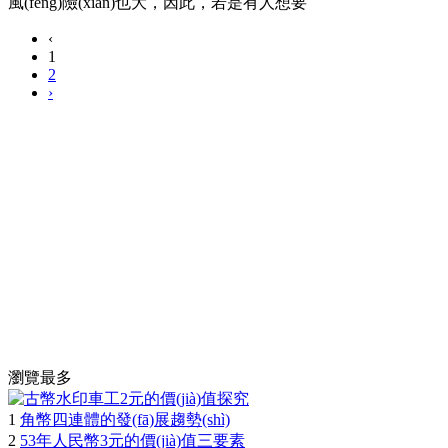
風(fēng)險(xiǎn)也大，因此，若是有人想要
‹
1
2
›
瀏覽最多
1
角幣四連體的發(fā)展趨勢(shì)
2
53年人民幣3元的價(jià)值三要素