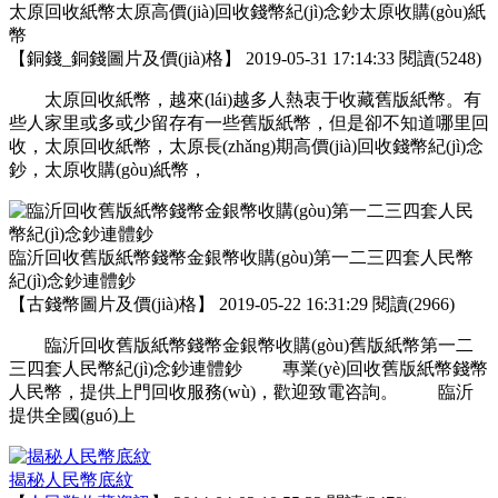
太原回收紙幣太原高價(jià)回收錢幣紀(jì)念鈔太原收購(gòu)紙
幣
【
銅錢_銅錢圖片及價(jià)格
】
2019-05-31 17:14:33
閱讀(5248)
太原回收紙幣，越來(lái)越多人熱衷于收藏舊版紙幣。有
些人家里或多或少留存有一些舊版紙幣，但是卻不知道哪里回
收，太原回收紙幣，太原長(zhǎng)期高價(jià)回收錢幣紀(jì)念
鈔，太原收購(gòu)紙幣，
臨沂回收舊版紙幣錢幣金銀幣收購(gòu)第一二三四套人民幣
紀(jì)念鈔連體鈔
【
古錢幣圖片及價(jià)格
】
2019-05-22 16:31:29
閱讀(2966)
臨沂回收舊版紙幣錢幣金銀幣收購(gòu)舊版紙幣第一二
三四套人民幣紀(jì)念鈔連體鈔 專業(yè)回收舊版紙幣錢幣
人民幣，提供上門回收服務(wù)，歡迎致電咨詢。 臨沂
提供全國(guó)上
揭秘人民幣底紋