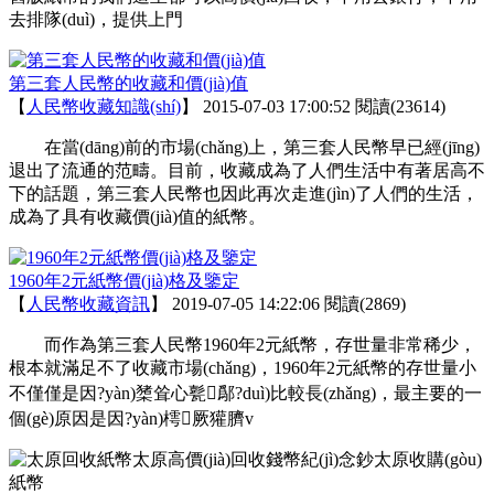
去排隊(duì)，提供上門
第三套人民幣的收藏和價(jià)值
【
人民幣收藏知識(shí)
】
2015-07-03 17:00:52
閱讀(23614)
在當(dāng)前的市場(chǎng)上，第三套人民幣早已經(jīng)
退出了流通的范疇。目前，收藏成為了人們生活中有著居高不
下的話題，第三套人民幣也因此再次走進(jìn)了人們的生活，
成為了具有收藏價(jià)值的紙幣。
1960年2元紙幣價(jià)格及鑒定
【
人民幣收藏資訊
】
2019-07-05 14:22:06
閱讀(2869)
而作為第三套人民幣1960年2元紙幣，存世量非常稀少，
根本就滿足不了收藏市場(chǎng)，1960年2元紙幣的存世量小
不僅僅是因?yàn)橥耸心甏鄬?duì)比較長(zhǎng)，最主要的一
個(gè)原因是因?yàn)樗厥獾臍v