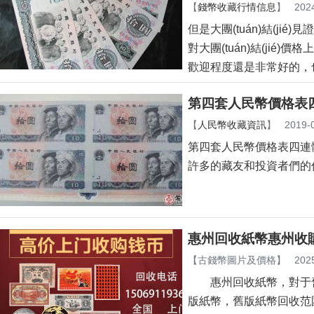
【
錢幣收藏行情信息
】
202
但是大團(tuán)結(jié
對大團(tuán)結(jié)價
歡迎程度還是非常好的，也
第四套人民幣價格表
【
人民幣收藏資訊
】
2019-
第四套人民幣價格表四連
許多的藏友和投資者們的
惠州回收紙幣惠州收購
【
古錢幣圖片及價格
】
202
惠州回收紙幣，對于
版紙幣，舊版紙幣回收范圍廣，