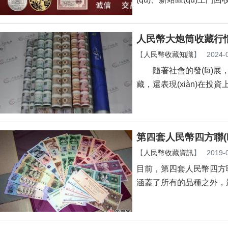
人民幣大炮筒收藏行
【
人民幣收藏知識
】
2024-
隨著社會的發(fā)展
藏，還表現(xiàn)在投資上
第四套人民幣四方聯(l
【
人民幣收藏資訊
】
2019-
目前，第四套人民幣四
涵蓋了所有的品種之外，