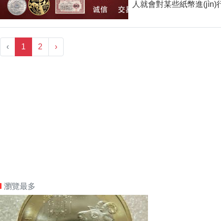
人就會對某些紙幣進(jìn)
‹
1
2
›
瀏覽最多