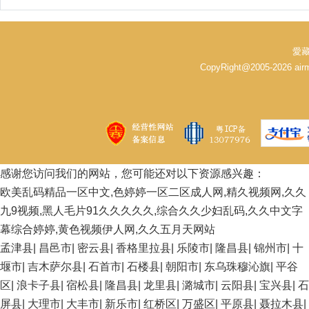
愛藏
CopyRight@2005-2026 
感谢您访问我们的网站，您可能还对以下资源感兴趣：
欧美乱码精品一区中文,色婷婷一区二区成人网,精久视频网,久久
九9视频,黑人毛片91久久久久久,综合久久少妇乱码,久久中文字
幕综合婷婷,黄色视频伊人网,久久五月天网站
孟津县
|
昌邑市
|
密云县
|
香格里拉县
|
乐陵市
|
隆昌县
|
锦州市
|
十
堰市
|
吉木萨尔县
|
石首市
|
石楼县
|
朝阳市
|
东乌珠穆沁旗
|
平谷
区
|
浪卡子县
|
宿松县
|
隆昌县
|
龙里县
|
潞城市
|
云阳县
|
宝兴县
|
石
屏县
|
大理市
|
大丰市
|
新乐市
|
红桥区
|
万盛区
|
平原县
|
聂拉木县
|