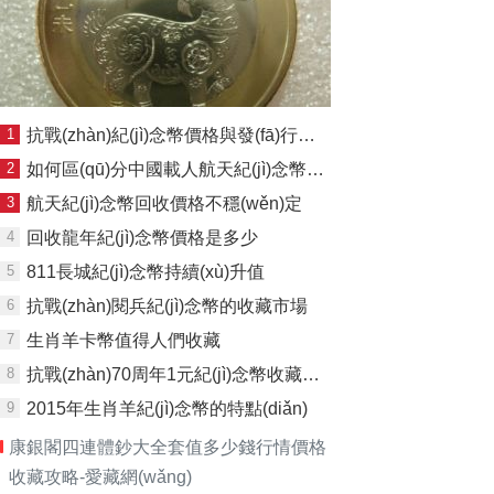
1
抗戰(zhàn)紀(jì)念幣價格與發(fā)行量和觀賞性有關(guān)系
2
如何區(qū)分中國載人航天紀(jì)念幣真假
3
航天紀(jì)念幣回收價格不穩(wěn)定
4
回收龍年紀(jì)念幣價格是多少
5
811長城紀(jì)念幣持續(xù)升值
6
抗戰(zhàn)閱兵紀(jì)念幣的收藏市場
7
生肖羊卡幣值得人們收藏
8
抗戰(zhàn)70周年1元紀(jì)念幣收藏價值分析
9
2015年生肖羊紀(jì)念幣的特點(diǎn)
康銀閣四連體鈔大全套值多少錢行情價格
收藏攻略-愛藏網(wǎng)