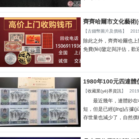
齊齊哈爾市文化藝術(s
【
古錢幣圖片及價格
】
201
除此之外，齊齊哈爾也
免費(fèi)鑒定與評估，
1980年100元四連
【
收藏業(yè)界資訊
】
2019
最近幾年，連體鈔在收藏
短，但是已經(jīng)占據(j
存世量也減少了，自然價格也