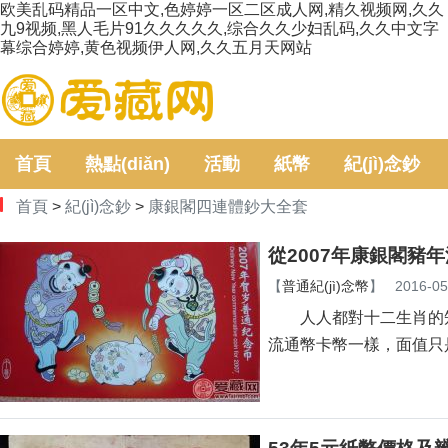
欧美乱码精品一区中文,色婷婷一区二区成人网,精久视频网,久久
九9视频,黑人毛片91久久久久久,综合久久少妇乱码,久久中文字
幕综合婷婷,黄色视频伊人网,久久五月天网站
首頁
熱點(diǎn)
活動
紙幣
紀(jì)念鈔
首頁
>
紀(jì)念鈔
>
康銀閣四連體鈔大全套
從2007年康銀閣豬
【
普通紀(jì)念幣
】
2016-05
人人都對十二生肖的知識很了解
流通幣卡幣一樣，面值只是一