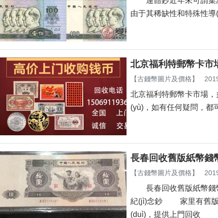
連體鈔近年來可謂集萬千寵幸于
由于其稀缺性和特殊性導(
北京福利特郵幣卡市場
【
古錢幣圖片及價格
】
201
北京福利特郵幣卡市場，多年
(yù)，如有任何疑問
長春回收舊版紙幣錢幣
【
古錢幣圖片及價格
】
201
長春回收舊版紙幣錢幣金銀
紀(jì)念鈔 家里有舊版
(duì)，提供上門回收