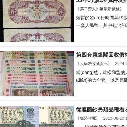
53年5元紙幣價格及
【
第二套人民幣最新價格
】
短暫的發(fā)行時間與稀
一套人民幣，其中包含的幣
第四套康銀閣回收價
【
人民幣收藏資訊
】
2024-
當(dāng)然，這樣
(diǎn)的大全套，以
從連體鈔另類品種看
【
錢幣收藏
】
2013-08-19 