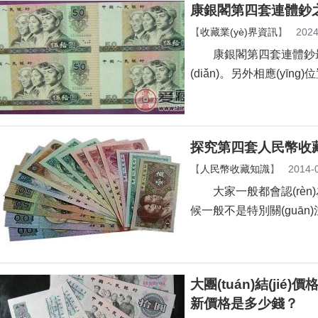
康銀閣第四套連體鈔
【
收藏業(yè)界資訊
】
2024
康銀閣第四套連體鈔最大的特
(diǎn)。另外相應(yī
探究第四套人民幣收
【
人民幣收藏知識
】
2014-
大家一般都會認(rèn)
候一般不是特別關(guān)注
大團(tuán)結(jié)價
新價格是多少錢？