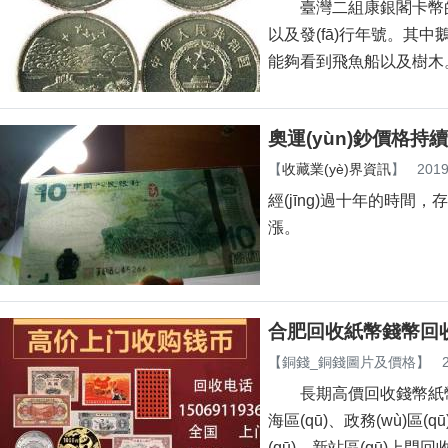
臺灣二組康銀閣卡幣的名氣
以及發(fā)行年號。
能夠看到飛魚船以及樹木
奧運(yùn)鈔價格持續
【
收藏業(yè)界資訊
】
2019
經(jīng)過十年的時間
漲。
合肥回收紙幣錢幣回收紀
【
銅錢_銅錢圖片及價格
】
長期高價回收錢幣紙幣紀(jì)念鈔
海區(qū)、政務(wù)區(qū)
(qū)、新站區(qū)上