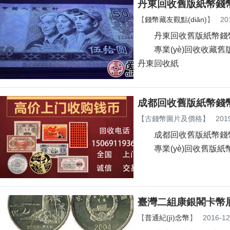
丹東回收舊版紙幣錢幣
【
錢幣藏友觀點(diǎn)
】
20
丹東回收舊版紙幣錢幣金
專業(yè)回收收藏舊版紙幣
丹東回收紙
成都回收舊版紙幣錢幣
【
古錢幣圖片及價格
】
201
成都回收舊版紙幣錢幣金
專業(yè)回收舊版紙幣錢幣
臺灣二組康銀閣卡幣展現
【
普通紀(jì)念幣
】
2016-12