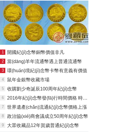
1
開國紀(jì)念幣銅幣價值非凡
2
當(dāng)羊年流通幣遇上普通流通幣
3
環(huán)境紀(jì)念幣卡幣有意義有價值
4
鼠年金銀幣收藏市場
5
收購劉少奇誕辰100周年紀(jì)念幣
6
2016年紀(jì)念幣發(fā)行時間價格 時間沉淀后迎來價格上漲
7
世界遺產(chǎn)流通紀(jì)念幣價格上漲
8
政治協(xié)商會議成立50周年紀(jì)念幣
9
大眾收藏品12年賀歲普通紀(jì)念幣