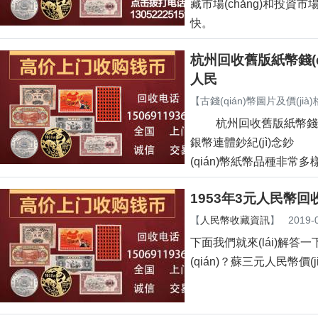
藏市場(chǎng)和投資市場(
快。
杭州回收舊版紙幣錢(qi
人民
【
古錢(qián)幣圖片及價(jià)
杭州回收舊版紙幣錢(qiá
銀幣連體鈔紀(jì)念鈔 杭州
(qián)幣紙幣品種非常多樣
1953年3元人民幣回收價(
【
人民幣收藏資訊
】
2019-
下面我們就來(lái)解答一
(qián)？蘇三元人民幣價(j