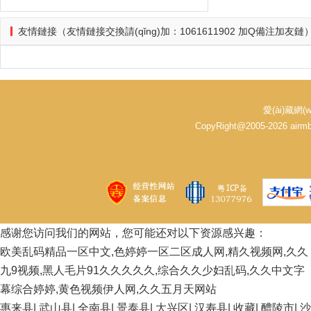
友情鏈接（友情鏈接交換請(qǐng)加：1061611902 加Q備注加友鏈
愛(ài)藏網(
CopyRight@2005-2026 ai
感谢您访问我们的网站，您可能还对以下资源感兴趣：
欧美乱码精品一区中文,色婷婷一区二区成人网,精久视频网,久久
九9视频,黑人毛片91久久久久久,综合久久少妇乱码,久久中文字
幕综合婷婷,黄色视频伊人网,久久五月天网站
惠来县
|
武山县
|
全南县
|
景泰县
|
大兴区
|
汉寿县
|
收藏
|
醴陵市
|
沙