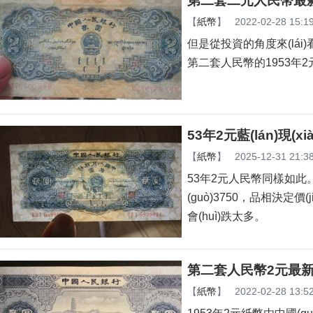
第二套二元人民幣最新價
【
紙幣
】
2022-02-28 15:1
但是從投資的角度來(lái
第二套人民幣的1953年
53年2元藍(lán)現(x
【
紙幣
】
2025-12-31 21:3
53年2元人民幣同樣如此
(guò)3750，品相決定價(jià
會(huì)跌太多。
第二套人民幣2元最新價(
【
紙幣
】
2022-02-28 13:5