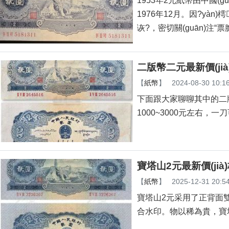
1953年2元紙幣由中國(guó
1976年12月。因?y
诙?，密切關(guān)注“票
二版幣二元最新價(jià
【
紙幣
】
2024-08-30 10:1
下面跟大家聊聊其中的二版幣寶塔
1000~3000元左右，
寶塔山2元最新價(jià)
【
紙幣
】
2025-12-31 20:5
寶塔山2元采用了正背面雙凹印刷
合水印。物以稀為貴，