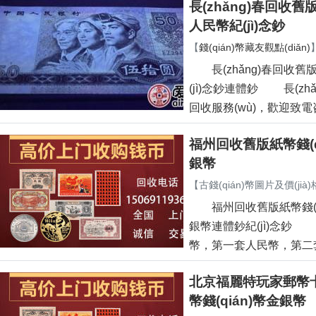
長(zhǎng)春回收舊
人民幣紀(jì)念鈔
【
錢(qián)幣藏友觀點(diǎn)
長(zhǎng)春回收舊版
(jì)念鈔連體鈔 長(zhǎ
回收服務(wù)，歡迎致電咨詢
福州回收舊版紙幣錢(qi
銀幣
【
古錢(qián)幣圖片及價(jià)
福州回收舊版紙幣錢(qi
銀幣連體鈔紀(jì)念鈔 福
幣，第一套人民幣，第
北京福麗特玩家郵幣卡市場
幣錢(qián)幣金銀幣