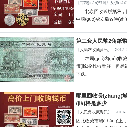
【
古錢(qián)幣圖片及價(jià)
北京回收舊版紙幣，回收經(jī
中國(guó)成立后各時(shí)期的
第二套人民幣2角紙幣價
【
人民幣收藏資訊
】
2017-
在國(guó)內(nèi)收藏
價(jià)格比較看好，但是最
下跌。
哪里回收長(zhǎng
(jià)格是多少
【
人民幣收藏資訊
】
2019-
因此收藏市場(chǎng)上