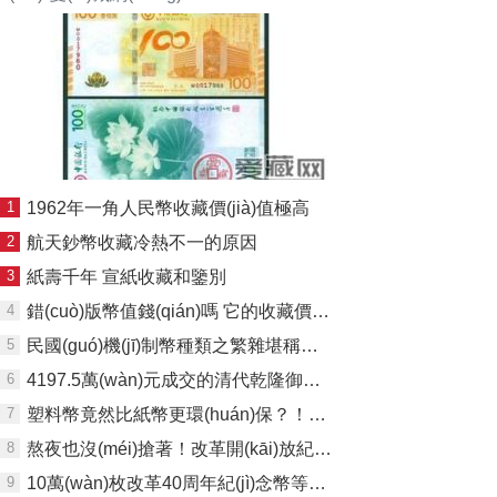
1
1962年一角人民幣收藏價(jià)值極高
2
航天鈔幣收藏冷熱不一的原因
3
紙壽千年 宣紙收藏和鑒別
4
錯(cuò)版幣值錢(qián)嗎 它的收藏價(jià)值如何
5
民國(guó)機(jī)制幣種類之繁雜堪稱一絕！
6
4197.5萬(wàn)元成交的清代乾隆御制祈福金幣有何來(lái)歷？
7
塑料幣竟然比紙幣更環(huán)保？！真相是……
8
熬夜也沒(méi)搶著！改革開(kāi)放紀(jì)念幣居然比人民幣紀(jì)念鈔還難約.....
9
10萬(wàn)枚改革40周年紀(jì)念幣等值兌換！