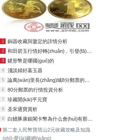
1
銅器收藏與鑒定的詳情分析
2
和田碧玉行情好轉(zhuǎn)，引發(fā)追捧
3
鏟形幣是哪國(guó)的
4
淺談婦好墓玉器
5
論萬(wàn)里長(zhǎng)城8分郵票的收藏魅力
6
80分郵票的行情投資分析
7
珍藏開(kāi)平元寶
8
圣宋通寶賞析
9
白鰭豚康銀閣卡幣為什么會(huì)有那么多人去收藏
第二套人民幣寶塔山2元收藏攻略及知識
(shí)-愛(ài)藏網(wǎng)