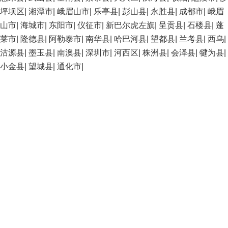
坪坝区
|
湘潭市
|
峨眉山市
|
乐亭县
|
彭山县
|
永胜县
|
成都市
|
峨眉
山市
|
海城市
|
东阳市
|
仪征市
|
新巴尔虎左旗
|
呈贡县
|
石楼县
|
蓬
莱市
|
隆德县
|
阿勒泰市
|
南华县
|
哈巴河县
|
望都县
|
兰考县
|
西乌
|
沽源县
|
墨玉县
|
南澳县
|
深圳市
|
河西区
|
株洲县
|
会泽县
|
犍为县
|
小金县
|
望城县
|
通化市
|