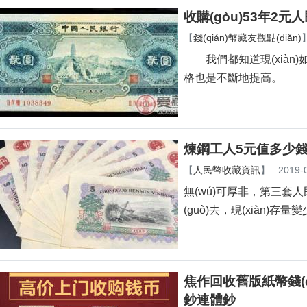
收購(gòu)53年2元
【
錢(qián)幣藏友觀點(diǎn)
我們都知道現(xiàn)如
格也是不斷地提高。
煉鋼工人5元值多少錢(q
【
人民幣收藏資訊
】
2019-
無(wú)可厚非，第三套
(guò)去，現(xiàn)存
焦作回收舊版紙幣錢(q
鈔連體鈔