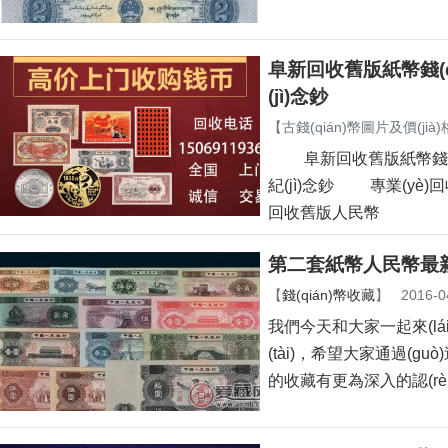
阜新回收舊版紙幣錢(q
(jì)念鈔
【
古錢(qián)幣圖片及價(jià)
阜新回收舊版紙幣錢(qi
紀(jì)念鈔 專業(yè)回
回收舊版人民幣
第二套紙幣人民幣最新價
【
錢(qián)幣收藏
】
2016-0
我們今天和大家一起來(lái)
(tài)，希望大家通過(
的收藏有更為深入的認(rèn