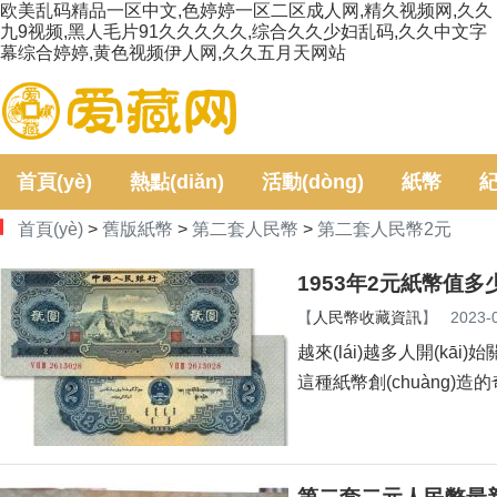
欧美乱码精品一区中文,色婷婷一区二区成人网,精久视频网,久久
九9视频,黑人毛片91久久久久久,综合久久少妇乱码,久久中文字
幕综合婷婷,黄色视频伊人网,久久五月天网站
首頁(yè)
熱點(diǎn)
活動(dòng)
紙幣
紀
首頁(yè)
>
舊版紙幣
>
第二套人民幣
>
第二套人民幣2元
(jí)
鑒定
1953年2元紙幣值多少錢
【
人民幣收藏資訊
】
2023-
越來(lái)越多人開(kāi)
這種紙幣創(chuàng)造的奇跡