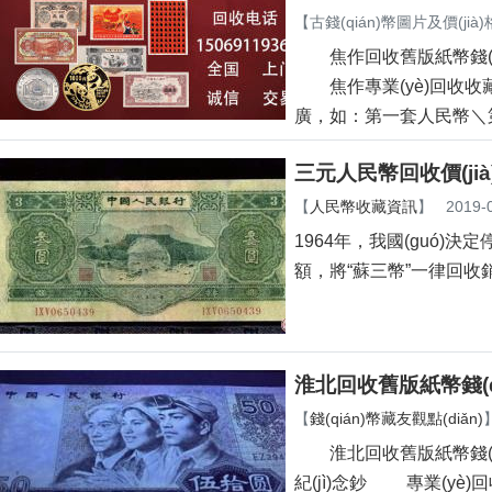
【
古錢(qián)幣圖片及價(jià)
焦作回收舊版紙幣錢(qiá
焦作專業(yè)回收收藏舊
廣，如：第一套人民幣＼
三元人民幣回收價(jià)
【
人民幣收藏資訊
】
2019-
1964年，我國(guó
額，將“蘇三幣”一律回收
淮北回收舊版紙幣錢(q
【
錢(qián)幣藏友觀點(diǎn)
淮北回收舊版紙幣錢(qi
紀(jì)念鈔 專業(yè)