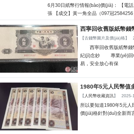
6月30日紙幣行情報(bào)價(jià)： 【電
張 【成交】黃一角全品（097冠2584256）一
西寧回收舊版紙幣錢幣
【
古錢幣圖片及價(jià)格
】
西寧回收舊版紙幣錢幣
紀(jì)念鈔 專業(yè)回
易，安全放心有保
1980年5元人民幣值多
【
人民幣收藏資訊
】
2025-
所以要知道1980年5元人民
價(jià)格針對(duì)全新而言