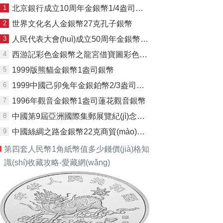
1
北京銀行成立10周年金銀幣1/4盎司熊貓加字金幣
2
世界文化名人金銀幣27克孔子銀幣
3
人民代表大會(huì)成立50周年金銀幣1盎司幻彩銀幣
4
西游記彩色金銀幣之龍宮借寶圖彩色銀幣
5
1999版熊貓金銀幣1盎司銀幣
6
1999中國己卯兔年金銀鉑幣2/3盎司梅花形銀幣
7
1996年觀音金銀幣1盎司蓮花觀音銀幣
8
中國第9屆亞洲國際集郵展覽紀(jì)念幣1盎司清朝團(tuán)龍郵票銀幣
9
中國絲綢之路金銀幣22克商貿(mào)圖銀幣
第四套人民幣1角紙幣值多少錢價(jià)格知
識(shí)收藏攻略-愛藏網(wǎng)