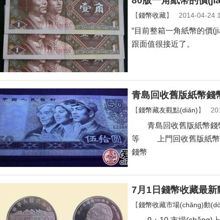
80版一角紙幣的價(ji
【
錢幣收藏
】
2014-04-24 
“目前整箱一角紙幣的價(jià
跟面值很接近了。
青島回收舊版紙幣錢
【
錢幣藏友觀點(diǎn)
】
20
青島回收舊版紙幣錢幣金
等 上門回收舊版紙幣等
錢幣
7月1日錢幣收藏最新動(d
【
錢幣收藏市場(chǎng)動(dòn