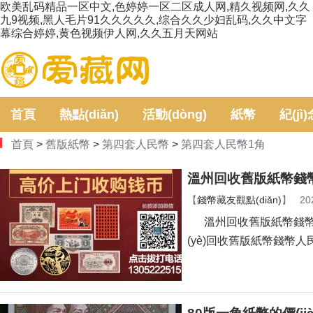
欧美乱码精品一区中文,色婷婷一区二区成人网,精久视频网,久久
九9视频,黑人毛片91久久久久久,综合久久少妇乱码,久久中文字
幕综合婷婷,黄色视频伊人网,久久五月天网站
首頁
熱點(diǎn)
活動(dòng)
紙幣
紀(jì
首頁
>
舊版紙幣
>
第四套人民幣
>
第四套人民幣1角
溫州回收舊版紙幣錢幣
【
錢幣藏友觀點(diǎn)
】
20
溫州回收舊版紙幣錢幣金
(yè)回收舊版紙幣錢幣