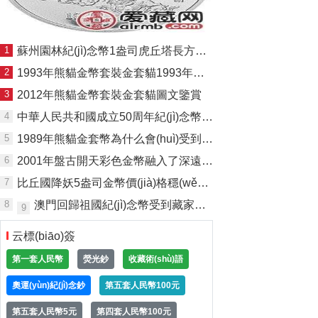
1
蘇州園林紀(jì)念幣1盎司虎丘塔長方形銀幣
2
1993年熊貓金幣套裝金套貓1993年熊貓金幣
3
2012年熊貓金幣套裝金套貓圖文鑒賞
4
中華人民共和國成立50周年紀(jì)念幣價(jià)格上漲
5
1989年熊貓金套幣為什么會(huì)受到藏家喜歡，原因有哪些？
6
2001年盤古開天彩色金幣融入了深遠(yuǎn)的文化意義，未來收益被眾多藏
7
比丘國降妖5盎司金幣價(jià)格穩(wěn)定，是藏家們喜愛的藏品之一
8
澳門回歸祖國紀(jì)念幣受到藏家歡迎，收藏價(jià)值高
9
云標(biāo)簽
第一套人民幣
熒光鈔
收藏術(shù)語
奧運(yùn)紀(jì)念鈔
第五套人民幣100元
第五套人民幣5元
第四套人民幣100元