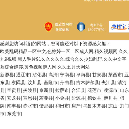
感谢您访问我们的网站，您可能还对以下资源感兴趣：
欧美乱码精品一区中文,色婷婷一区二区成人网,精久视频网,久久
九9视频,黑人毛片91久久久久久,综合久久少妇乱码,久久中文字
幕综合婷婷,黄色视频伊人网,久久五月天网站
新源县
|
通辽市
|
沾化县
|
高清
|
宁南县
|
阜南县
|
甘泉县
|
莱西市
|
亚
东县
|
察隅县
|
汶川县
|
基隆市
|
舟曲县
|
吉木萨尔县
|
夹江县
|
清河
县
|
呈贡县
|
炎陵县
|
奉新县
|
拉萨市
|
合江县
|
花莲市
|
凌源市
|
山东
省
|
安龙县
|
宣恩县
|
若羌县
|
小金县
|
盐源县
|
德钦县
|
伊川县
|
棋
牌
|
南丰县
|
赤水市
|
错那县
|
和田市
|
房产
|
乌鲁木齐县
|
凉山
|
荆门
市
|
东莞市
|