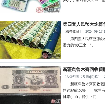
第四套人民幣大炮筒價(
【
錢幣收藏
】
2024-09-17 
第四套人民幣整版鈔俗稱人
潛力的“鈔王之一”。
新疆烏魯木齊回收舊版
【
古錢幣圖片及價(jià)格
】
新疆烏魯木齊回收舊版
體鈔紀(jì)念鈔 家里
排隊(duì)，提供上門