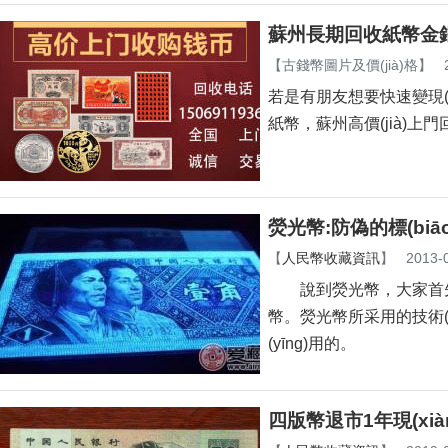
蘇州長期回收紙幣金
【
古錢幣圖片及價(jià)格
】
若是有朋友想要快速變現(xiàn
紙幣，蘇州高價(jià
熒光幣:防偽的標(biāo
【
人民幣收藏資訊
】
2013-
說到熒光幣，大家首先想
幣。熒光幣所采用的技
(yīng)用的。
四版幣退市1年現(xiàn