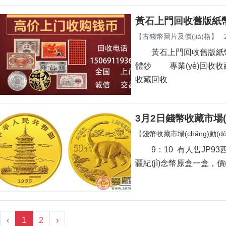
黃石上門回收舊版紙
【
古錢幣圖片及價(jià)格
】
黃石上門回收舊版紙幣錢
體鈔 專業(yè)回收收藏
收藏回收
3月2日錢幣收藏市場(ch
【
錢幣收藏市場(chǎng)動(dòn
9：10 有人售JP93西湖
疆紀(jì)念幣原盒一盒，價
‹
1
2
›