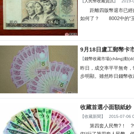
【
人民幣收藏資訊
】
2019-
距離四版幣退市已經(jīng
如何了？ 8002中的“玉勾國
9月18日盧工郵幣卡市場
【
錢幣收藏市場(chǎng)動(dòn
昨日，成交率平平無奇，
步明顯。雖然昨日錢幣
收藏首選小面額紙鈔
【
收藏新聞
】
2015-07-06 
第四套人民幣?！ ?99
(fā)行了第四套人民幣，使