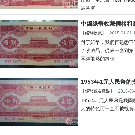
宸簽署
中國紙幣收藏價格和
【
錢幣收藏
】
2015-01-31 
對于紙幣，我們再熟悉不過
了收藏品。從第一套
耳詳能熟的幣種。
1953年1元人民幣的
【
錢幣藏友觀點
】
2016-06
1953年1元人民幣是我國所
大的特色而一直不被投資者們