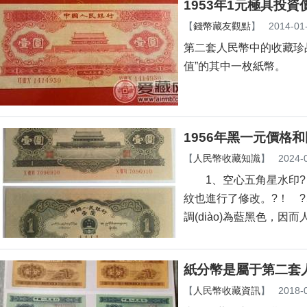
1953年1元極具投資
【
錢幣藏友觀點
】
2014-01
第二套人民幣中的收藏珍品
值”的其中一枚紙幣。
1956年黑一元價格
【
人民幣收藏知識
】
2024-
1、空心五角星水印?
紋也進行了修改。?！
調(diào)為藍黑色，因
紙分幣是屬于第二套人民
【
人民幣收藏資訊
】
2018-