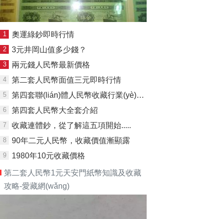
1
奧運綠鈔即時行情
2
3元井岡山值多少錢？
3
兩元錢人民幣最新價格
4
第二套人民幣面值三元即時行情
5
第四套聯(lián)體人民幣收藏行業(yè)里的熱門
6
第四套人民幣大全套介紹
7
收藏連體鈔，從了解這五項開始.....
8
90年二元人民幣，收藏價值漸顯露
9
1980年10元收藏價格
第二套人民幣1元天安門紙幣知識及收藏
攻略-愛藏網(wǎng)