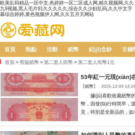
欧美乱码精品一区中文,色婷婷一区二区成人网,精久视频网,久久
九9视频,黑人毛片91久久久久久,综合久久少妇乱码,久久中文字
幕综合婷婷,黄色视频伊人网,久久五月天网站
首頁
熱點
活動
紙幣
紀(jì)念鈔
古錢
首頁
>
舊版紙幣
>
第二套人民幣
>
第二套人民幣1元
53年紅一元現(xià
【
紙幣
】
2025-12-09 14:2
據(jù)喜歡收藏紙幣的人介
幣，因發(fā)行時
見，特別是全新品的，