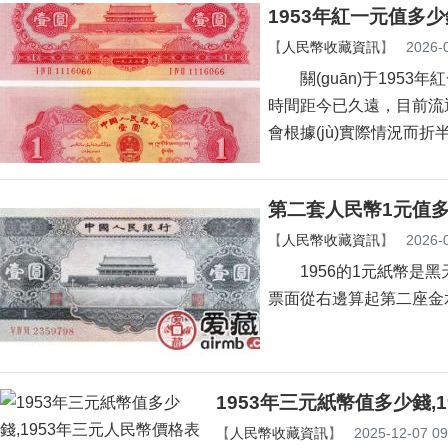
1953年紅一元值多少
【
人民幣收藏資訊
】
2026-
關(guān)于1953年紅
時間距今已久遠，目前流
會根據(jù)實際情況而折半
第二套人民幣1元值
【
人民幣收藏資訊
】
2026-
1956的1元紙幣是黑天安
票面從右邊算起第二座金水橋的
1953年三元紙幣值多少錢,
【
人民幣收藏資訊
】
2025-12-07 09