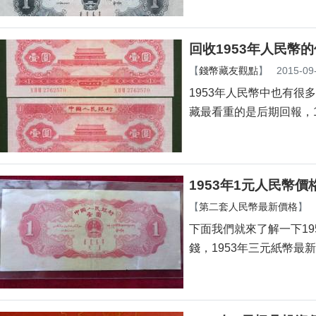
回收1953年人民幣
【
錢幣藏友觀點
】
2015-09
1953年人民幣中也有很多
藏最看重的是后期回報，19
1953年1元人民幣價
【
第二套人民幣最新價格
】
下面我們就來了解一下1953
錢，1953年三元紙幣最新價