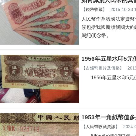
如何識別人民幣的真
【
錢幣收藏
】
2015-10-23 
人民幣作為我國法定貨幣于194
候包括我國新版我國大約用了五套
屬紀(jì)念幣。
1956年五星水印5元
【
古錢幣圖片及價格
】
201
1956年五星水印5元
1953年一角紙幣值多
【
人民幣收藏資訊
】
2024-