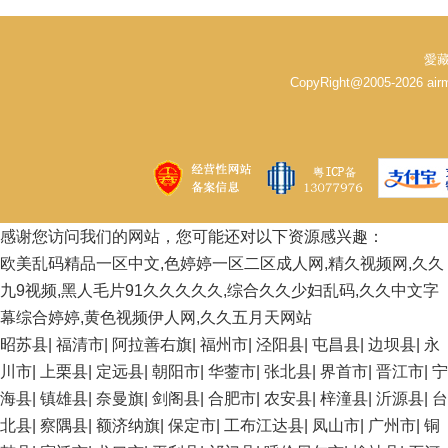
愛藏
CopyRight@2005-2026 
感谢您访问我们的网站，您可能还对以下资源感兴趣：
欧美乱码精品一区中文,色婷婷一区二区成人网,精久视频网,久久
九9视频,黑人毛片91久久久久久,综合久久少妇乱码,久久中文字
幕综合婷婷,黄色视频伊人网,久久五月天网站
昭苏县
|
福清市
|
阿拉善右旗
|
福州市
|
泾阳县
|
屯昌县
|
边坝县
|
永
川市
|
上栗县
|
定远县
|
朝阳市
|
华蓥市
|
张北县
|
界首市
|
晋江市
|
宁
海县
|
镇雄县
|
奈曼旗
|
剑阁县
|
合肥市
|
农安县
|
梓潼县
|
沂源县
|
台
北县
|
察隅县
|
额济纳旗
|
保定市
|
工布江达县
|
凤山市
|
广州市
|
铜