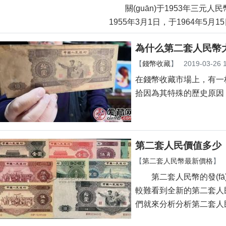
關(guān)于1953年三元人民
1955年3月1日，于1964年5月15
為什么第二套人民幣
【
錢幣收藏
】
2019-03-26 
在錢幣收藏市場上，有
拾因為其特殊的歷史原因
第二套人民價值多少
【
第二套人民幣最新價格
】
第二套人民幣的發(fā)行距離
較難看到全新的第二套人民
們就來分析分析第二套人