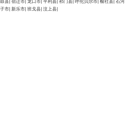
鼓县
|
宿迁市
|
龙口市
|
平利县
|
祁门县
|
呼伦贝尔市
|
榆社县
|
石河
子市
|
新乐市
|
班戈县
|
汶上县
|