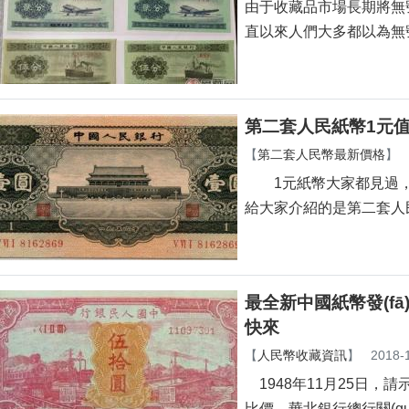
由于收藏品市場長期將無
直以來人們大多都以為無號
第二套人民紙幣1元
【
第二套人民幣最新價格
】
1元紙幣大家都見過
給大家介紹的是第二套人民紙
最全新中國紙幣發(fā)
快來
【
人民幣收藏資訊
】
2018-
1948年11月25日，請
比價，華北銀行總行關(guān