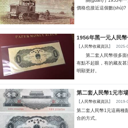
關(guān)于1953年一
價格也接近這個數(shù)?
1956年黑一元人民
【
人民幣收藏資訊
】
2025-
第二套人民幣很多面值的
有點不起眼，有的藏友
明顯更好。
第二套人民幣1元市場
【
人民幣收藏資訊
】
2019-
第二套人民幣1元這兩種顏
合的方式。