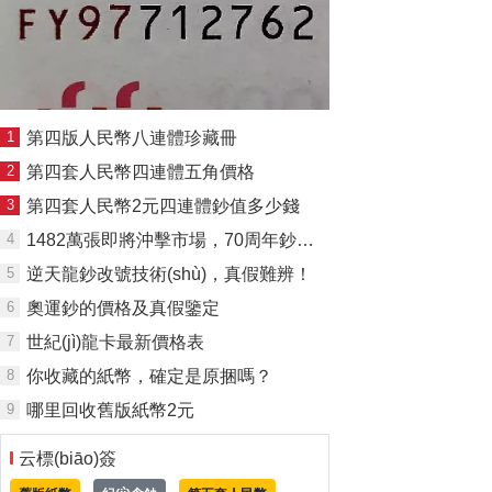
1
第四版人民幣八連體珍藏冊
2
第四套人民幣四連體五角價格
3
第四套人民幣2元四連體鈔值多少錢
4
1482萬張即將沖擊市場，70周年鈔價格會下跌嗎？
5
逆天龍鈔改號技術(shù)，真假難辨！
6
奧運鈔的價格及真假鑒定
7
世紀(jì)龍卡最新價格表
8
你收藏的紙幣，確定是原捆嗎？
9
哪里回收舊版紙幣2元
云標(biāo)簽