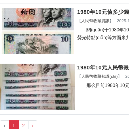
1980年10元值多少錢?
【
人民幣收藏資訊
】
2025-
關(guān)于1980年10
熒光特點(diǎn)等方面來判斷
1980年10元人民幣最
【
人民幣收藏知識(shí)
】
2
那么目前1980年10元人民
‹
1
2
›