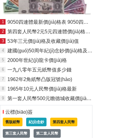
1
9050四連體最新價(jià)格表 9050四連體值多少錢
2
第四套人民幣2元5元四連體價(jià)格及投資分析
3
53年三元價(jià)格及收藏價(jià)值
4
建國(guó)50周年紀(jì)念鈔價(jià)格及投資收藏分析
5
2000年世紀(jì)龍卡價(jià)格
6
一九八零年五元紙幣值多少錢
7
1962年2角紙幣凸版冠號(hào)
8
1965年10元人民幣價(jià)格最新
9
第一套人民幣500元瞻德城收藏價(jià)值
云標(biāo)簽
舊版紙幣
紀(jì)念鈔
第四套人民幣
第三套人民幣
第二套人民幣