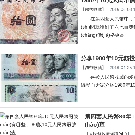
1980年10元人民幣價
【
錢幣收藏
】
2016-06-03 
在第四套人民幣中，1
(shí)間就漲到了六七百
(chǎng)價(jià)格更高。
分享1980年10元錢
【
錢幣收藏
】
2016-04-25 
喜歡人民幣收藏的愛好者
編就向大家介紹1980年10
第四套人民幣80年10元
(hào)查
【
人民幣收藏知識(shí)
】