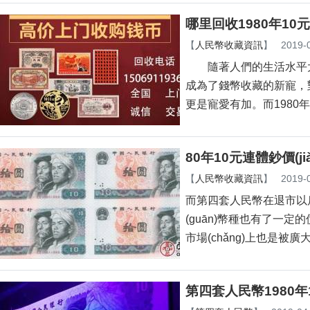
哪里回收1980年10
【
人民幣收藏資訊
】
2019-
隨著人們的生活水平大幅度增高
成為了錢幣收藏的新寵，對(
更是寵愛有加。而1980年
80年10元連體鈔價(jià
【
人民幣收藏資訊
】
2019-
而第四套人民幣在退市以后迅
(guān)幣種也有了一定的
市場(chǎng)上也是被廣大藏
第四套人民幣1980年