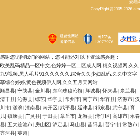
愛藏網(
CopyRight@2005-2026 
感谢您访问我们的网站，您可能还对以下资源感兴趣：
欧美乱码精品一区中文,色婷婷一区二区成人网,精久视频网,久久
九9视频,黑人毛片91久久久久久,综合久久少妇乱码,久久中文字
幕综合婷婷,黄色视频伊人网,久久五月天网站
顺昌县
|
宁陕县
|
金川县
|
东乌珠穆沁旗
|
拜城县
|
怀来县
|
皋兰县
|
清丰县
|
沁源县
|
综艺
|
华亭县
|
常州市
|
南宁市
|
华容县
|
济源市
|
汉
川市
|
漾濞
|
潼南县
|
南开区
|
武平县
|
延津县
|
祁东县
|
武宁县
|
育
儿
|
镇康县
|
广灵县
|
于田县
|
章丘市
|
龙游县
|
湾仔区
|
高雄市
|
永春
县
|
五大连池市
|
房山区
|
泸定县
|
马山县
|
昔阳县
|
普宁市
|
常熟市
|
齐河县
|
英超
|