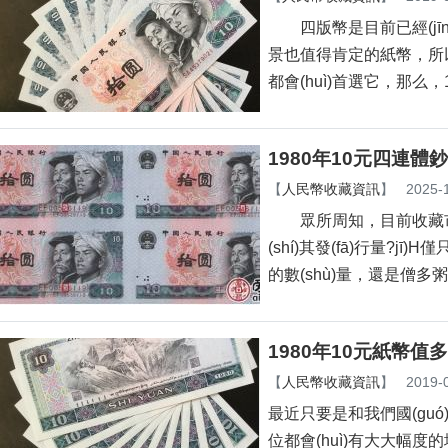
四版幣是目前已經(jīng)
景也值得肯定的紙幣，所以
都會(huì)首選它，那么，
1980年10元四連體鈔
【
人民幣收藏資訊
】
2025-
眾所周知，目前收藏市
(shí)其發(fā)行量?jī)
的數(shù)量，還是僧多粥
1980年10元紙幣值
【
人民幣收藏資訊
】
2019-
最近只要是和我們國(guó)
位都會(huì)有大大幅度的增長(z