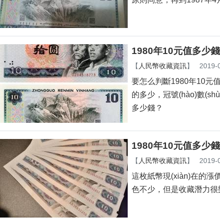
1980年10元值多少錢
【
人民幣收藏資訊
】
2019-
要怎么判斷1980年10元值多
的多少，冠號(hào)數(sh
多少錢？
1980年10元值多少錢
【
人民幣收藏資訊
】
2019-
這枚紙幣現(xiàn)在的漲價
色不少，但是收藏潛力很樂觀