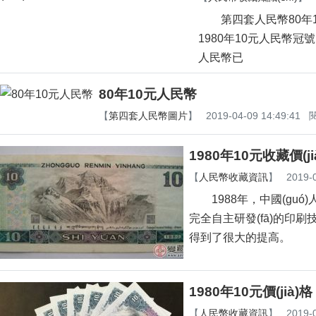
第四套人民幣80年10元人
1980年10元人民幣冠號
人民幣已
80年10元人民幣
【
第四套人民幣圖片
】
2019-04-09 14:49:41
閱
1980年10元收藏價(ji
【
人民幣收藏資訊
】
2019-
1988年，中國(g
完全自主研發(fā)的印刷技術
得到了很大的提高。
1980年10元價(ji
【
人民幣收藏資訊
】
2019-