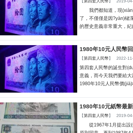
【
第四套人民幣
】
2019-04
我們都知道，現(xiàn
了，不僅僅是因?yà
的歷史意義非常重大，紀(jì
1980年10元人民幣回收
【
第四套人民幣
】
2022-11
第四套人民幣的誕生對(duì)
意義，而今天我們要給大家
1980年10元人民幣價(jià
1980年10元紙幣最新
【
第四套人民幣
】
2019-04
從1967年1月提出設(shè)想
原則同意，再到1987年4