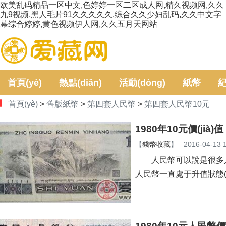
欧美乱码精品一区中文,色婷婷一区二区成人网,精久视频网,久久
九9视频,黑人毛片91久久久久久,综合久久少妇乱码,久久中文字
幕综合婷婷,黄色视频伊人网,久久五月天网站
首頁(yè)
熱點(diǎn)
活動(dòng)
紙幣
紀
首頁(yè)
>
舊版紙幣
>
第四套人民幣
>
第四套人民幣10元
定
1980年10元價(jià)值
【
錢幣收藏
】
2016-04-13 
人民幣可以說是很多人
人民幣一直處于升值狀態(tài