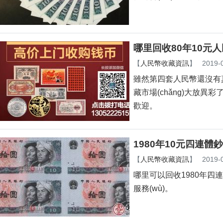
哪里回收80年10元人民幣
【
人民幣收藏資訊
】
2019-
雖然第四套人民幣還沒有真正退
藏市場(chǎng)大放異彩了
歡迎。
1980年10元四連體鈔
【
人民幣收藏資訊
】
2019-
哪里可以回收1980年四
服務(wù)。