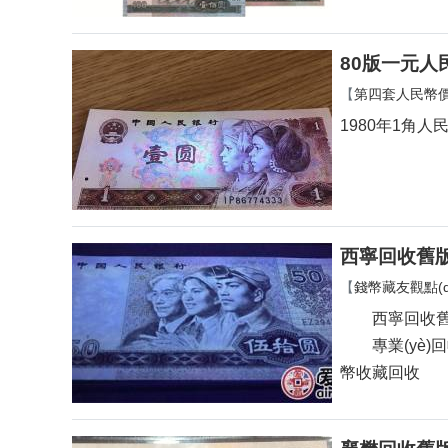
80版一元人民幣
【
第四套人民幣價(
1980年1角人
西寧回收舊
【
錢幣藏友觀點(di
西寧回收舊版紙
專業(yè)回收
幣收藏回收