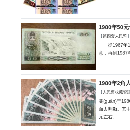
1980年50元
【
第四套人民幣
從1967年1月提
意，再到
1980年2角
【
人民幣收藏資
關(guān)于198
面去判斷。其中CP
元左右。