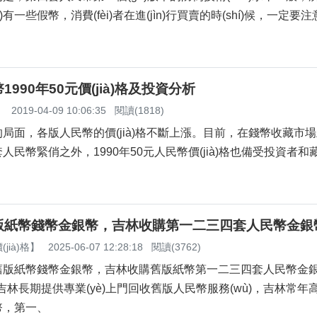
)有一些假幣，消費(fèi)者在進(jìn)行買賣的時(shí)候，一定要
990年50元價(jià)格及投資分析
】
2019-04-09 10:06:35
閱讀(1818)
，各版人民幣的價(jià)格不斷上漲。目前，在錢幣收藏市場上
民幣緊俏之外，1990年50元人民幣價(jià)格也備受投資者
紙幣錢幣金銀幣，吉林收購第一二三四套人民幣金銀
jià)格
】
2025-06-07 12:28:18
閱讀(3762)
紙幣錢幣金銀幣，吉林收購舊版紙幣第一二三四套人民幣金
吉林長期提供專業(yè)上門回收舊版人民幣服務(wù)，吉林常年高價
第一、