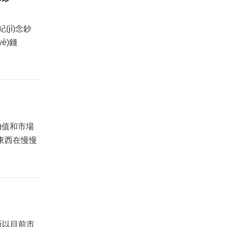
jì)念鈔
è)錢
à)值和市場
的東西在慢慢
，所以目前市