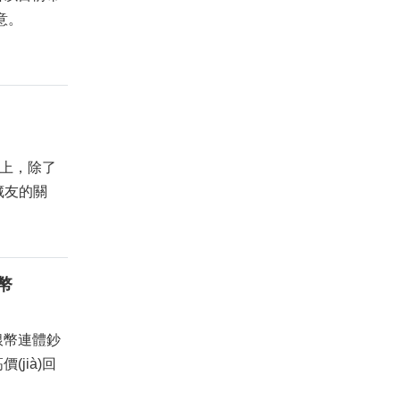
注意。
，除了
和藏友的關
幣
銀幣連體鈔
(jià)回