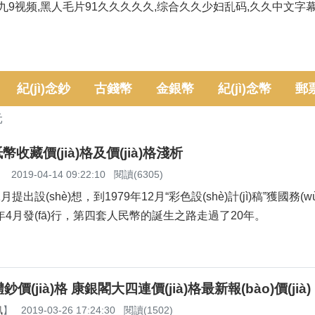
九9视频,黑人毛片91久久久久久,综合久久少妇乱码,久久中文字
紀(jì)念鈔
古錢幣
金銀幣
紀(jì)念幣
郵
元
幣收藏價(jià)格及價(jià)格淺析
】
2019-04-14 09:22:10
閱讀(6305)
出設(shè)想，到1979年12月“彩色設(shè)計(jì)稿”獲國務(
987年4月發(fā)行，第四套人民幣的誕生之路走過了20年。
(jià)格 康銀閣大四連價(jià)格最新報(bào)價(jià)
訊
】
2019-03-26 17:24:30
閱讀(1502)