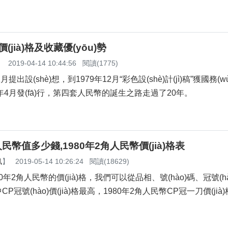
價(jià)格及收藏優(yōu)勢
】
2019-04-14 10:44:56
閱讀(1775)
出設(shè)想，到1979年12月“彩色設(shè)計(jì)稿”獲國務(
1987年4月發(fā)行，第四套人民幣的誕生之路走過了20年。
人民幣值多少錢,1980年2角人民幣價(jià)格表
訊
】
2019-05-14 10:26:24
閱讀(18629)
0年2角人民幣的價(jià)格，我們可以從品相、號(hào)碼、冠號(
冠號(hào)價(jià)格最高，1980年2角人民幣CP冠一刀價(jià)