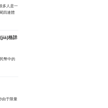
能對很多人是一
康銀閣四連體
jià)格詳
人民幣中的
鈔由于限量