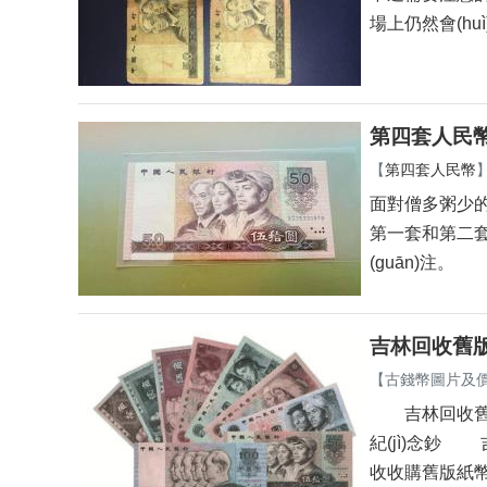
場上仍然會(huì
第四套人民幣1
【
第四套人民幣
面對僧多粥少的局面
第一套和第二套人
(guān)注。
吉林回收舊版
【
古錢幣圖片及價(
吉林回收舊版
紀(jì)念鈔 
收收購舊版紙幣，