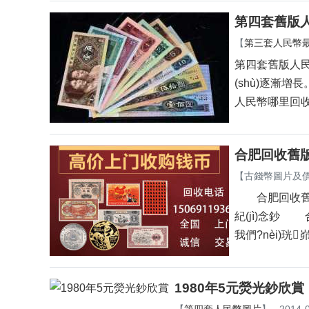
第四套舊版人民
【
第三套人民幣最新
第四套舊版人
(shù)逐漸增
人民幣哪里回收嗎
合肥回收舊版
【
古錢幣圖片及價(
合肥回收舊版紙
紀(jì)念鈔 合肥
我們?nèi)珖峁
1980年5元熒光鈔欣賞