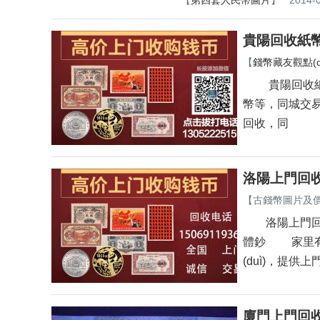
【
第四套人民幣圖片
】
2014-0
貴陽回收紙幣
【
錢幣藏友觀點(di
貴陽回收紙幣
幣等，同城交易
回收，同
洛陽上門回收
【
古錢幣圖片及價(
洛陽上門回收
體鈔 家里有舊版
(duì)，提
廈門上門回收