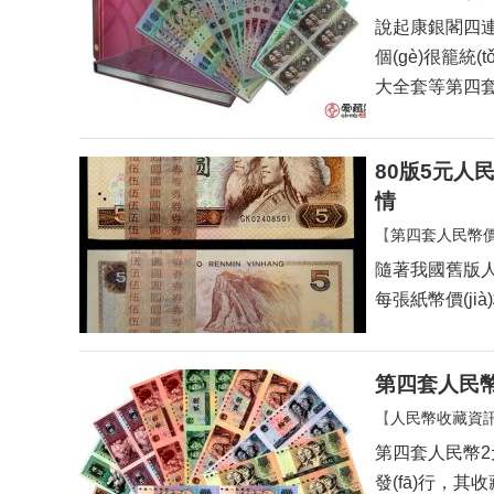
說起康銀閣四連體價
個(gè)很籠統(
大全套等第四套康
80版5元人民幣
情
【
第四套人民幣價(
隨著我國舊版人
每張紙幣價(j
第四套人民幣
【
人民幣收藏資
第四套人民幣2
發(fā)行，其