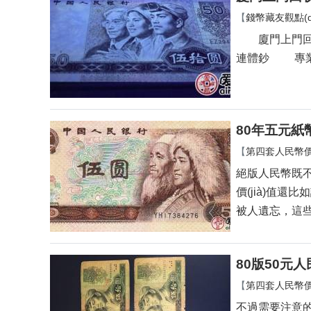
【
錢幣藏友觀點(di
廈門上門回收
連體鈔 專業(y
80年五元紙幣
【
第四套人民幣價(
絕版人民幣既不再
價(jià)值還
被人遺忘
80版50元
【
第四套人民幣價(
不過需要注意的是