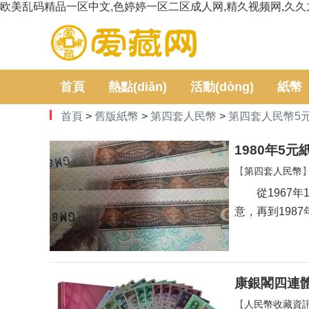
欧美乱码精品一区中文,色婷婷一区二区成人网,精久视频网,久久
首頁
熱點(diǎn)
活動(dòng)
紙幣
首頁
>
舊版紙幣
>
第四套人民幣
>
第四套人民幣5
1980年5元紙
【
第四套人民幣
從1967年1月提
意，再到1
康銀閣四連體鈔價
【
人民幣收藏資