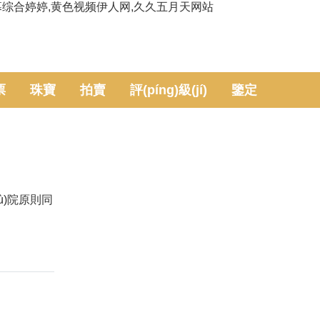
幕综合婷婷,黄色视频伊人网,久久五月天网站
票
珠寶
拍賣
評(píng)級(jí)
鑒定
wù)院原則同