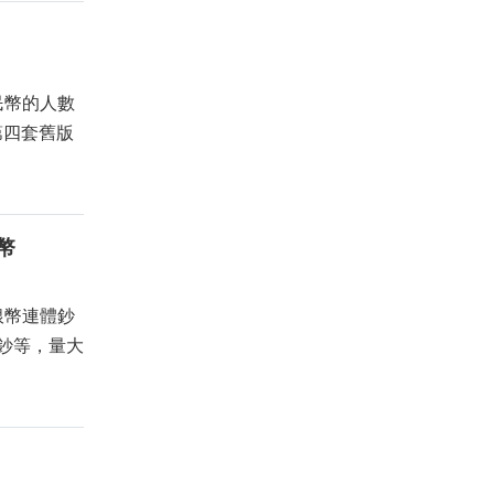
民幣的人數
道第四套舊版
幣
銀幣連體鈔
鈔等，量大