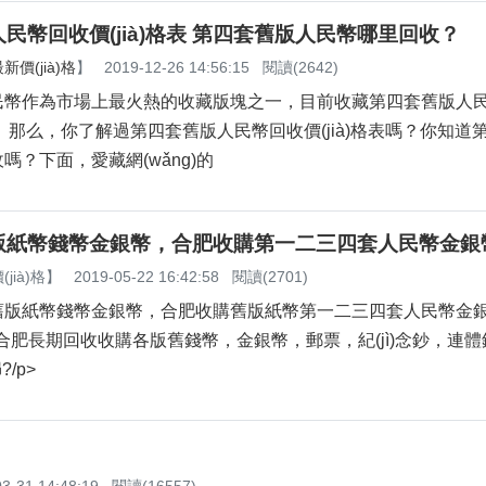
幣回收價(jià)格表 第四套舊版人民幣哪里回收？
價(jià)格
】
2019-12-26 14:56:15
閱讀(2642)
民幣作為市場上最火熱的收藏版塊之一，目前收藏第四套舊版人
長。那么，你了解過第四套舊版人民幣回收價(jià)格表嗎？你知
？下面，愛藏網(wǎng)的
紙幣錢幣金銀幣，合肥收購第一二三四套人民幣金銀
jià)格
】
2019-05-22 16:42:58
閱讀(2701)
幣錢幣金銀幣，合肥收購舊版紙幣第一二三四套人民幣金
長期回收收購各版舊錢幣，金銀幣，郵票，紀(jì)念鈔，連體
?/p>