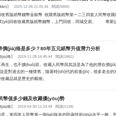
ǎn)
】
2025-12-06 21:05:36
閱讀(5806)
舊版紙幣錢幣金銀幣 收購舊版紙幣第一二三四套人民幣收購紀(
è)回收收藏舊版紙幣錢幣，上門回收，同城交易。 專業(y
價(jià)格是多少？80年五元紙幣升值潛力分析
jià)格
】
2019-11-28 16:45:44
閱讀(2662)
生，也不擴(kuò)容。收藏人民幣與其說是為了他的潛在價(ji
比如說是對過去的一種懷舊，隨著時(shí)代的前進(jìn)，很多老去
，這些收藏品就是歷史的載物。
人民幣值多少錢及收藏優(yōu)勢
jià)格
】
2019-04-30 11:24:49
閱讀(2139)
，第四套人民幣第一個(gè)版本的防偽技術(shù)水平一般