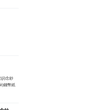
ì)念鈔
è)錢幣紙