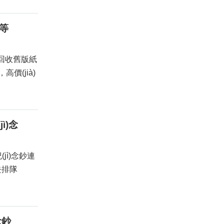
等
回收舊版紙
高價(jià)
ì)念
ì)念鈔連
去排隊
念鈔