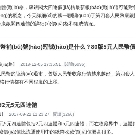
(jià)格，康銀閣大四連價(jià)格最新報(bào)價(jià)這可
tǒng)的概念，今天詳細(xì)的聊一聊關(guān)于第四套人民幣
銀閣四連體的詳細(xì)價(jià)格和組成情況。
補(bǔ)號(hào)冠號(hào)是什么？80版5元人民幣價(
jià)格
】
2019-12-05 17:35:51
閱讀(6995)
民幣的陸續(xù)退市，舊版人民幣收藏行情越來越好，第四套
ià)格行情都有不同程度的上漲。
2元5元四連體
訊
】
2017-09-22 11:23:27
閱讀(3266)
元5元四連體包括2元四連體和5元四連體，而在收藏界中，連體
收藏價(jià)值比流通使用中的紙幣收藏價(jià)值要高很多。