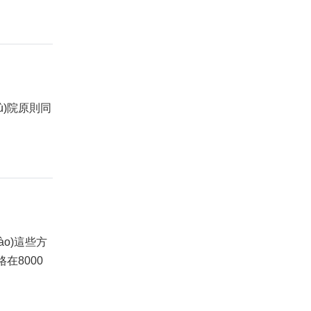
wù)院原則同
hào)這些方
格在8000