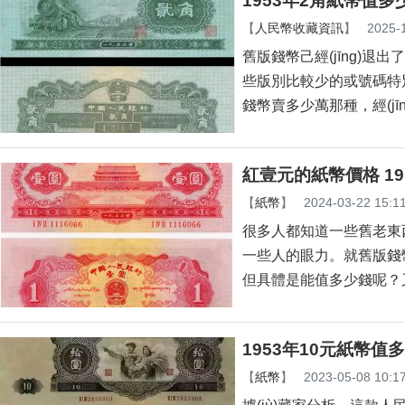
1953年2角紙幣值
【
人民幣收藏資訊
】
2025-
舊版錢幣己經(jīng)退出了
些版別比較少的或號碼特別好的
錢幣賣多少萬那種，經(
紅壹元的紙幣價格 19
【
紙幣
】
2024-03-22 15:1
很多人都知道一些舊老東
一些人的眼力。就舊版錢幣
但具體是能值多少錢呢
1953年10元紙幣值
【
紙幣
】
2023-05-08 10:1