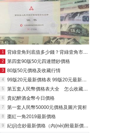
1
背綠壹角到底值多少錢？背綠壹角市場報價出來了！
2
第四套90版50元四連體鈔價格
3
80版50元價格及收藏行情
4
99版20元最新價格表 99版20元最新市場價格是多少？
5
第五套人民幣價格表大全 怎么收藏第五套人民幣最值錢？
6
貴妃醉酒金幣今日價格
7
第一套人民幣50000元價格及圖片賞析
8
棗紅一角2019最新價格
9
紀(jì)念鈔最新價格（內(nèi)附最新價格表）