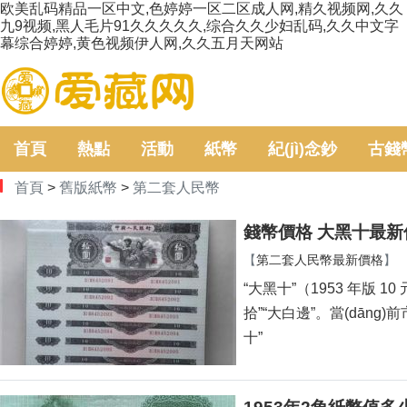
欧美乱码精品一区中文,色婷婷一区二区成人网,精久视频网,久久
九9视频,黑人毛片91久久久久久,综合久久少妇乱码,久久中文字
幕综合婷婷,黄色视频伊人网,久久五月天网站
首頁
熱點
活動
紙幣
紀(jì)念鈔
古錢
首頁
>
舊版紙幣
>
第二套人民幣
錢幣價格 大黑十最
【
第二套人民幣最新價格
】
“大黑十”（1953 年版 1
拾”“大白邊”。當(dān
十”