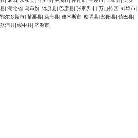
县
|
麻阳
|
永和县
|
合川市
|
泸溪县
|
怀化市
|
平度市
|
仁布县
|
文安
县
|
湖北省
|
乌审旗
|
锦屏县
|
巴彦县
|
张家界市
|
万山特区
|
蚌埠市
|
鄂尔多斯市
|
苗栗县
|
勐海县
|
佳木斯市
|
察隅县
|
彭阳县
|
镇巴县
|
荔浦县
|
绥中县
|
济源市
|