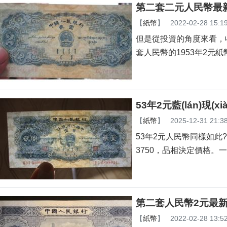
第二套二元人民幣最
【
紙幣
】
2022-02-28 15:1
但是從投資的角度來看，收藏
套人民幣的1953年2元
53年2元藍(lán)現(
【
紙幣
】
2025-12-31 21:3
53年2元人民幣同樣如此
3750，品相決定價格
第二套人民幣2元最新
【
紙幣
】
2022-02-28 13:5