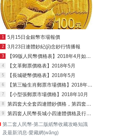
1
5月15日金銀幣市場報價
2
3月23日連體鈔紀(jì)念鈔行情播報
3
【99版人民幣價格表】2018年4月如下，僅供參考
4
【文革郵票價格表】2018年5月
5
【長城硬幣價格表】2018年5月
6
【第三輪生肖郵票市場價格】2018年10月
7
【小型張郵票市場價格】2018年10月
8
第四套大全套四連體鈔價格，第四套大全套四連體鈔價格多少錢？
9
第四套人民幣長城小四連體價格及行情分析
第二套人民幣-第二版紙幣收藏攻略知識
及最新消息-愛藏網(wǎng)