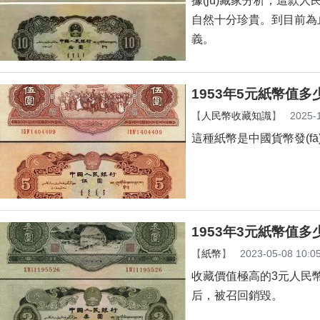
據(jù)藏家分析，這款人
自然十分珍貴。到目前
義。
1953年5元紙幣值多
【
人民幣收藏知識
】
2025-
這種紙幣是中國貨幣發(fā
1953年3元紙幣值多
【
紙幣
】
2023-05-08 10:0
收藏價值極高的3元人民幣
后，被召回銷毀。