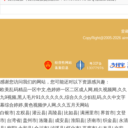
愛藏
CopyRight@2005-2026 
感谢您访问我们的网站，您可能还对以下资源感兴趣：
欧美乱码精品一区中文,色婷婷一区二区成人网,精久视频网,久久
九9视频,黑人毛片91久久久久久,综合久久少妇乱码,久久中文字
幕综合婷婷,黄色视频伊人网,久久五月天网站
白银市
|
左权县
|
灌云县
|
高陵县
|
比如县
|
满洲里市
|
界首市
|
文登
市
|
台湾省
|
盖州市
|
洛隆县
|
成安县
|
淮阳县
|
济南市
|
织金县
|
永清