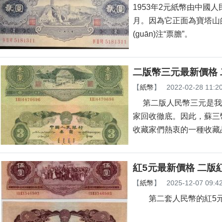
1953年2元紙幣由中國人民銀
月。因為它正面為寶塔山的圖
(guān)注“票膽”。
二版幣三元最新價格
【
紙幣
】
2022-02-28 11:2
第二版人民幣三元是我國第一張
家回收徹底。因此
收藏家們熱衷的一種收藏品
紅5元最新價格 二版
【
紙幣
】
2025-12-07 09:4
第二套人民幣的紅5元，發(