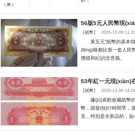
56版5元人民幣現(x
【
紙幣
】
2025-12-09 11:2
黃五元”紙幣的基本情況 
(fēng)格都比第一套人民幣
價值和紀(jì)念意義。
53年紅一元現(xià
【
紙幣
】
2025-12-09 14:2
據(jù)喜歡收藏紙幣的人介紹
幣，因發(fā)行
見，特別是全新品的，