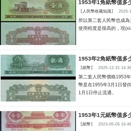
1953年1角紙幣值多
【
人民幣收藏知識
】
2025-
所以第二套人民幣也成為見
使用程度是很高的，現(x
1953年2角紙幣值多
【
紙幣
】
2025-12-31 14:3
第二套人民幣價格1953年
幣是在1955年3月1日發(
1月1日停止流通。
1953年1元紙幣值多少
【
紙幣
】
2023-05-05 16:4