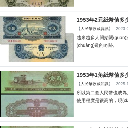
1953年2元紙幣值多
【
人民幣收藏資訊
】
2023-
越來越多人開始關(guān
(chuàng)造的奇跡。
1953年1角紙幣值多
【
人民幣收藏知識
】
2025-
所以第二套人民幣也成為見證
使用程度是很高的，現(xi