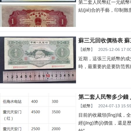
第二套人民幣紅一元紙幣發(
結(jié)合的手藝，印制
蘇三元回收價格表 
【
紙幣
】
2025-12-06 17:0
近期，這張三元紙幣的成
時，最重要的是要防范
第二套人民幣多少錢
【
紙幣
】
2024-07-13 15:5
目前的收藏領(lǐng)
經(jīng)濟(jì)價值
鈔”。