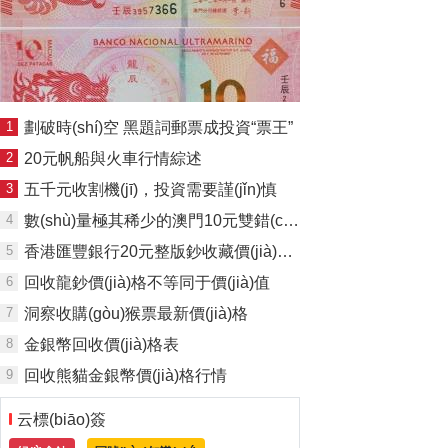
1
劃破時(shí)空 黑題詞郵票成投資“票王”
2
20元帆船與火車行情綜述
3
五千元收割機(jī)，投資需要謹(jǐn)慎
4
數(shù)量極其稀少的澳門10元雙錯(cuò)整版鈔
5
香港匯豐銀行20元整版鈔收藏價(jià)值之解析
6
回收龍鈔價(jià)格不等同于價(jià)值
7
洞察收購(gòu)猴票最新價(jià)格
8
金銀幣回收價(jià)格表
9
回收熊貓金銀幣價(jià)格行情
云標(biāo)簽