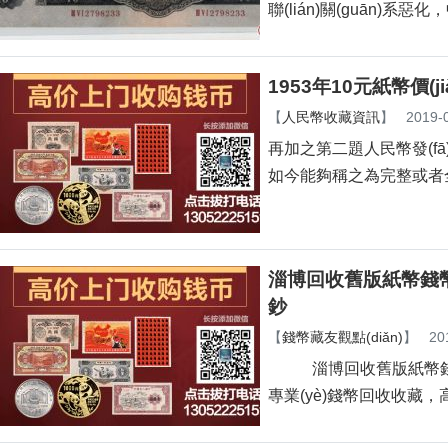
聯(lián)關(guān)系惡化
1953年10元紙幣價(ji
【
人民幣收藏資訊
】
2019-
再加之第二題人民幣發(fā)
如今能夠稱之為完整或者全新的1
淄博回收舊版紙幣錢幣金
鈔
【
錢幣藏友觀點(diǎn)
】
20
淄博回收舊版紙幣錢幣金
專業(yè)錢幣回收收藏，