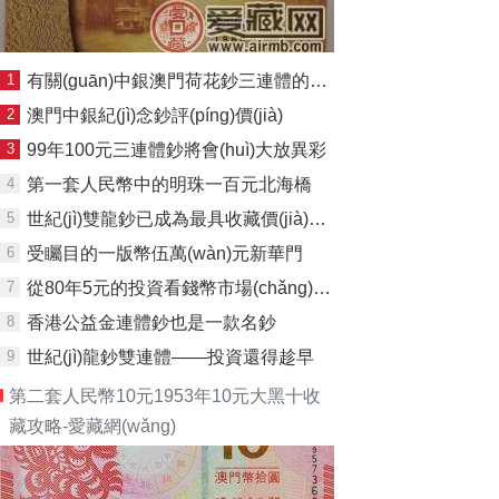
1
有關(guān)中銀澳門荷花鈔三連體的投資
2
澳門中銀紀(jì)念鈔評(píng)價(jià)
3
99年100元三連體鈔將會(huì)大放異彩
4
第一套人民幣中的明珠一百元北海橋
5
世紀(jì)雙龍鈔已成為最具收藏價(jià)值的紀(jì)念鈔
6
受矚目的一版幣伍萬(wàn)元新華門
7
從80年5元的投資看錢幣市場(chǎng)的發(fā)展
8
香港公益金連體鈔也是一款名鈔
9
世紀(jì)龍鈔雙連體——投資還得趁早
第二套人民幣10元1953年10元大黑十收
藏攻略-愛藏網(wǎng)