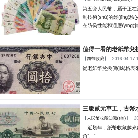
第五套人民幣，屬于正在
制技術(shù)的經(jīng)驗(
在防偽性能和適應(yīng)
值得一看的老紙幣兌換價
【
錢幣收藏
】
2016-04-17 
從老紙幣兌換價(jià)格表
三版貳元車工，古
【
人民幣收藏知識(shí)
】
2
近幾年，紙幣收藏越來
角”、“