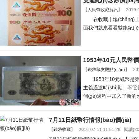
雙龍紀(jì)念鈔價(ji
【
人民幣收藏資訊
】
2019-
在收藏市場(chǎng)上
面我們就來看看雙龍紀(jì)念鈔的
1953年10元人民幣價
【
錢幣藏友觀點(diǎn)
】
20
1953年10元紙幣是第二套人
主義過渡時(shí)期，不管是
個(gè)過程中加入了新的元
7月11日紙幣行情報(bào)價(jià)
【
錢幣收藏
】
2016-07-11 11:51:28
閱讀(20