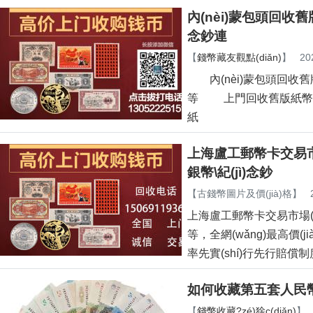
內(nèi)蒙包頭回收
念鈔連
【
錢幣藏友觀點(diǎn)
】
20
內(nèi)蒙包頭回收舊版
等 上門回收舊版紙幣等
紙
上海盧工郵幣卡交易市場(
銀幣\紀(jì)念鈔
【
古錢幣圖片及價(jià)格
】
上海盧工郵幣卡交易市場(chǎ
等，全網(wǎng)最高價(j
率先實(shí)行先行賠償制度的
如何收藏第五套人民
【
錢幣收藏?zé)狳c(diǎn)
】