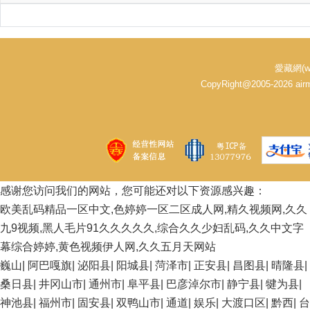
愛藏網(w
CopyRight@2005-2026 
感谢您访问我们的网站，您可能还对以下资源感兴趣：
欧美乱码精品一区中文,色婷婷一区二区成人网,精久视频网,久久
九9视频,黑人毛片91久久久久久,综合久久少妇乱码,久久中文字
幕综合婷婷,黄色视频伊人网,久久五月天网站
巍山
|
阿巴嘎旗
|
泌阳县
|
阳城县
|
菏泽市
|
正安县
|
昌图县
|
晴隆县
|
桑日县
|
井冈山市
|
通州市
|
阜平县
|
巴彦淖尔市
|
静宁县
|
犍为县
|
神池县
|
福州市
|
固安县
|
双鸭山市
|
通道
|
娱乐
|
大渡口区
|
黔西
|
台