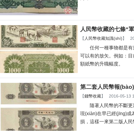
人民幣收藏的七條“軍規(
【
人民幣收藏知識(shí)
】
2
任何一種事物都是有規(guī
可以有的放矢。例如
額紙幣的升職幅度。
第二套人民幣報(bào)價
【
錢幣收藏
】
2016-05-13 
隨著人民幣的不斷更新
現(xiàn)在早已經(jīn
損，這樣一來第二版人民幣報(