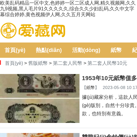
欧美乱码精品一区中文,色婷婷一区二区成人网,精久视频网,久久
九9视频,黑人毛片91久久久久久,综合久久少妇乱码,久久中文字
幕综合婷婷,黄色视频伊人网,久久五月天网站
首頁(yè)
熱點(diǎn)
活動(dòng)
紙幣
紀
首頁(yè)
>
舊版紙幣
>
第二套人民幣
>
第二套人民幣10元
定
1953年10元紙幣值多
【
紙幣
】
2023-05-08 10:1
據(jù)藏家分析，這款人民
(gè)版別，自然十分珍
款，也特別有意義。