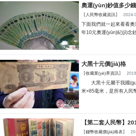
奧運(yùn)鈔值多少錢
【
人民幣收藏資訊
】
2024-
下面我們就一起來看看奧運(yùn
年10元奧運(yùn)紀(jì)念鈔值
大黑十元價(jià)格
【
收藏業(yè)界資訊
】
2019
大黑十元屬于我國(guó)第
米×85毫米，是所有人民
【第二套人民幣】2017
【
錢幣收藏價(jià)格表
】
20