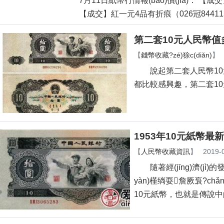
7月11日紙幣行情報(bào)價(jià)： 【成交
【成交】紅一元4品有折痕（026冠8441131
第二套10元人民幣值
【
錢幣收藏?zé)狳c(diǎn)
】
說起第二套人民幣10元相
都比較感興趣，第二套1
1953年10元紙幣最新價
【
人民幣收藏資訊
】
2019-
隨著經(jīng)濟(jì)的發
yàn)槿绱耍詹厥袌?chǎn
10元紙幣，也就是傳說中的