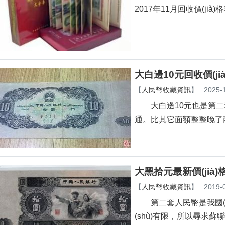
2017年11月回收價(jià)格表
大白邊10元回收價(jià
【
人民幣收藏資訊
】
2025-
大白邊10元也是第二套人
通。比其它面額整整晚了兩年零
大黑拾元最新價(jià)
【
人民幣收藏資訊
】
2019-
第二套人民幣是我國(guó)建
(shù)有限，所以尋