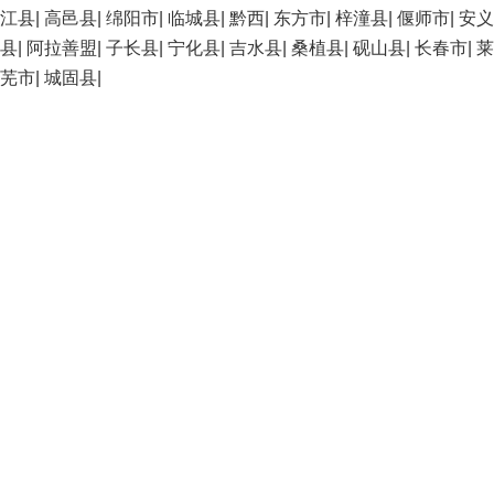
江县
|
高邑县
|
绵阳市
|
临城县
|
黔西
|
东方市
|
梓潼县
|
偃师市
|
安义
县
|
阿拉善盟
|
子长县
|
宁化县
|
吉水县
|
桑植县
|
砚山县
|
长春市
|
莱
芜市
|
城固县
|