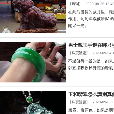
【
瑪瑙
】
2020-08-26 15:4
在此后漫長的歲月里，巖洞
作用。葡萄瑪瑙被發(fā)
開采一光。
男士戴玉手鏈在哪只
【
珠寶話題
】
2020-09-04 
不過值得一說的是，如果是
以直接吸收掉身體的廢氣
玉和翡翠怎么識別真
【
珠寶話題
】
2020-09-05 
第四、看顏色，如果是翡翠