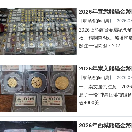
2026年宣武熊貓金
【
收藏經(jīng)典
】
2026-07
2026版熊貓貴金屬紀念幣已于
枚、精制幣8枚。隨著熊
關注一個問題：202
2026年崇文熊貓金
【
收藏經(jīng)典
】
2026-07
一、崇文居民注意：20
歷了一輪“沖高回落”的劇
破4000美
2026年西城熊貓金