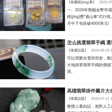
【
收藏經(jīng)典
】
2026-07
一、2026年熊貓金
經(jīng)歷“過山車”式行情
月中下旬跌破4000美元/
怎么挑選翡翠手鐲 
【
珠寶話題
】
2020-06-19 
可以用聚光電筒照射，觀察
大地損害翡翠手鐲的價值
買。
高檔翡翠掛件圖片大
【
珠寶話題
】
2020-07-11 
整體上看的話，相對人工處