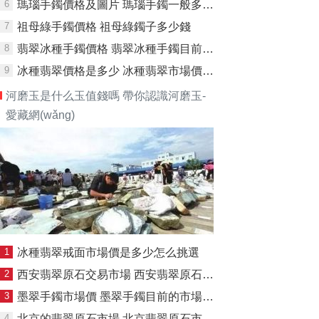
6
瑪瑙手鐲價格及圖片 瑪瑙手鐲一般多少錢正品
7
祖母綠手鐲價格 祖母綠鐲子多少錢
8
翡翠冰種手鐲價格 翡翠冰種手鐲目前價位
9
冰種翡翠價格是多少 冰種翡翠市場價格大概多少
河磨玉是什么玉值錢嗎 帶你認識河磨玉-
愛藏網(wǎng)
1
冰種翡翠戒面市場價是多少怎么挑選
2
西安翡翠原石交易市場 西安翡翠原石交易市場在哪里
3
墨翠手鐲市場價 墨翠手鐲目前的市場價值
4
北京的翡翠原石市場 北京翡翠原石市場都有哪些