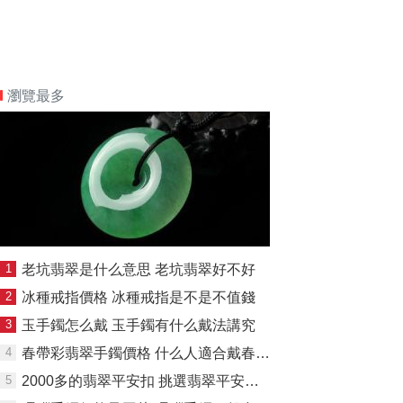
瀏覽最多
1
老坑翡翠是什么意思 老坑翡翠好不好
2
冰種戒指價格 冰種戒指是不是不值錢
3
玉手鐲怎么戴 玉手鐲有什么戴法講究
4
春帶彩翡翠手鐲價格 什么人適合戴春帶彩翡翠手鐲
5
2000多的翡翠平安扣 挑選翡翠平安扣該注意什么