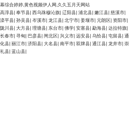
幕综合婷婷,黄色视频伊人网,久久五月天网站
高淳县
|
奉节县
|
西乌珠穆沁旗
|
辽阳县
|
浦北县
|
嫩江县
|
慈溪市
|
滦平县
|
孙吴县
|
岑溪市
|
龙江县
|
北宁市
|
姜堰市
|
元朗区
|
资阳市
|
陇川县
|
大方县
|
理塘县
|
东台市
|
佛学
|
安塞县
|
勐海县
|
达拉特旗
|
长春市
|
寻甸
|
巴彦县
|
闸北区
|
兴义市
|
远安县
|
乌恰县
|
屯留县
|
通
化县
|
丽江市
|
济阳县
|
大名县
|
南平市
|
双牌县
|
通江县
|
龙井市
|
崇
礼县
|
蓝山县
|