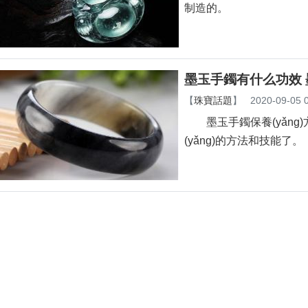
制造的。
墨玉手鐲有什么功效 墨
【
珠寶話題
】
2020-09-05 
墨玉手鐲保養(yǎng)
(yǎng)的方法和技能了。