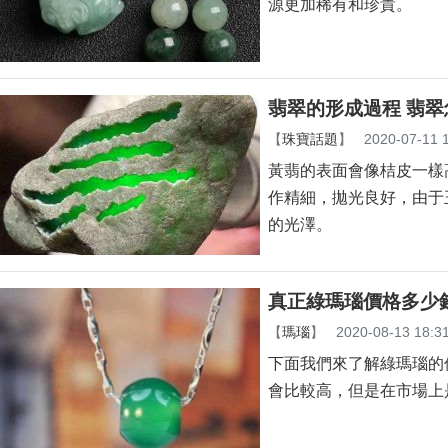
源更加稀有和珍貴。
翡翠的形成過程 翡
【
珠寶話題
】
2020-07-11 
黃翡的表面會像桔皮一樣高
作精細，拋光良好，由于
的光澤。
真正綠瑪瑙價格多少
【
瑪瑙
】
2020-08-13 18:3
下面我們來了解綠瑪瑙的
會比較高，但是在市場上是很