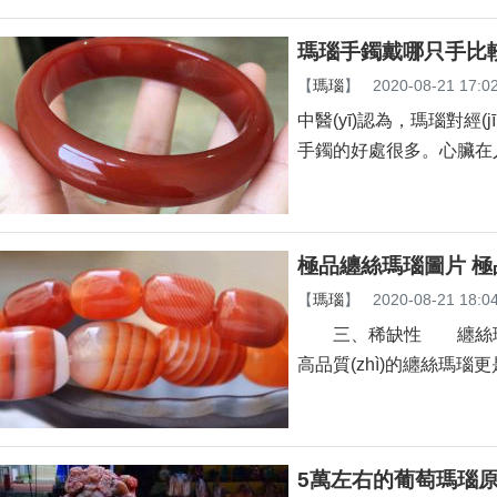
瑪瑙手鐲戴哪只手比較
【
瑪瑙
】
2020-08-21 17:0
中醫(yī)認為，瑪瑙對經(
手鐲的好處很多。心臟在人體
極品纏絲瑪瑙圖片 
【
瑪瑙
】
2020-08-21 18:0
三、稀缺性 纏絲瑪
高品質(zhì)的纏絲瑪瑙更是少
5萬左右的葡萄瑪瑙原