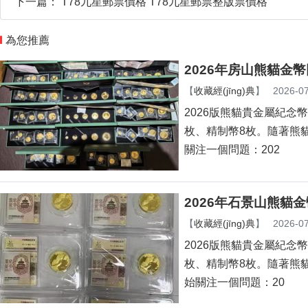
下一篇：
T78九星郵票價格 T78九星郵票整版票價格
為您推薦
2026年房山熊貓金幣
【
收藏經(jīng)典
】
2026-07
2026版熊貓貴金屬紀念幣已于
枚、精制幣8枚。隨
關注一個問題：202
2026年石景山熊貓
【
收藏經(jīng)典
】
2026-07
2026版熊貓貴金屬紀念幣已
枚、精制幣8枚。隨
始關注一個問題：20