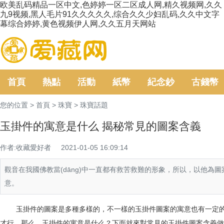
欧美乱码精品一区中文,色婷婷一区二区成人网,精久视频网,久久
九9视频,黑人毛片91久久久久久,综合久久少妇乱码,久久中文字
幕综合婷婷,黄色视频伊人网,久久五月天网站
首頁
熱點
活動
紙幣
紀念鈔
古錢幣
您的位置 >
首頁
>
珠寶
>
珠寶話題
玉掛件的寓意是什么 揭秘常見的圖案含義
作者:收藏愛好者
2021-01-05 16:09:14
觀音在我國佛教當(dāng)中一直都有救苦救難的形象，所以，以他為圖
意。
玉掛件的圖案是多種多樣的，不一樣的玉掛件圖案的寓意也有一定的差
才行，那么，
玉掛件的寓意是什么
？下面就來對常見的玉掛件圖案含義做了