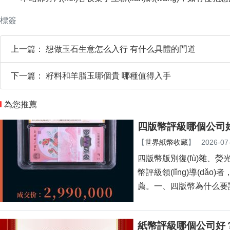
標簽
上一篇：
想做玉石生意怎么入行 有什么具體的門道
下一篇：
籽料和羊脂玉哪個貴 哪種值得入手
為您推薦
四版幣評級哪個公司好
【
世界紙幣收藏
】
2026-07
四版幣版別復(fù)雜
幣評級領(lǐng)導(dǎo)
薦。一、四版幣為什么要
紙幣評級哪個公司好