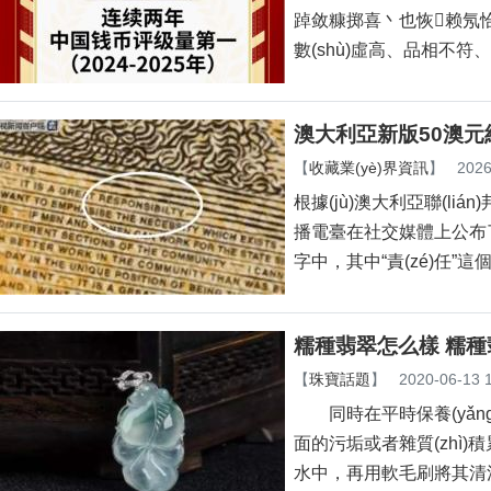
踔敛糠掷喜丶也恢赖氖恰
數(shù)虛高、品相不
澳大利亞新版50澳元紙
【
收藏業(yè)界資訊
】
2026
根據(jù)澳大利亞聯(li
播電臺在社交媒體上公布了
字中，其中“責(zé)任”
糯種翡翠怎么樣 糯
【
珠寶話題
】
2020-06-13 
同時在平時保養(yǎng)
面的污垢或者雜質(zhì)積累過
水中，再用軟毛刷將