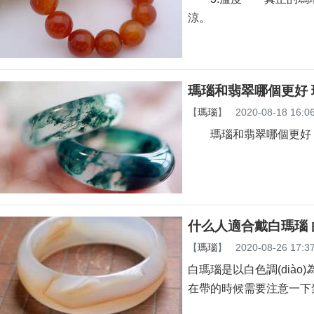
涼。
瑪瑙和翡翠哪個更好
【
瑪瑙
】
2020-08-18 16:0
瑪瑙和翡翠哪個更好？
什么人適合戴白瑪瑙
【
瑪瑙
】
2020-08-26 17:3
白瑪瑙是以白色調(diào)
在帶的時候需要注意一下