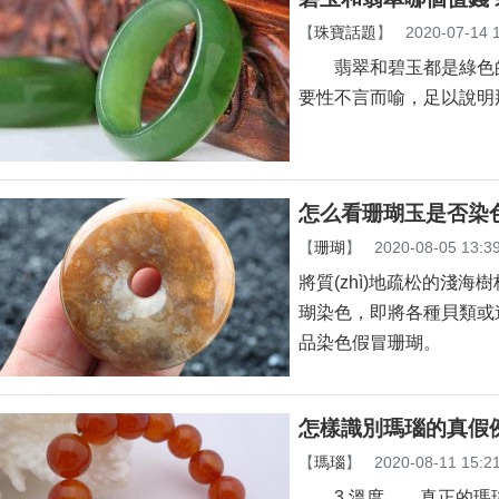
【
珠寶話題
】
2020-07-14 
翡翠和碧玉都是綠色的玉石
要性不言而喻，足以說明
怎么看珊瑚玉是否染色 
【
珊瑚
】
2020-08-05 13:3
將質(zhì)地疏松的淺海
瑚染色，即將各種貝類或造礁珊
品染色假冒珊瑚。
怎樣識別瑪瑙的真假
【
瑪瑙
】
2020-08-11 15:2
3.溫度 真正的瑪瑙是不