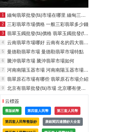
1
緬甸翡翠批發(fā)市場在哪里 緬甸三大翡翠批發(fā)市場
2
三彩翡翠市場價格 一般三彩翡翠多少錢
3
翡翠玉鐲批發(fā)價格 翡翠玉鐲批發(fā)多少錢一個
4
云南翡翠市場哪好 云南有名的四大翡翠市場
5
曼德勒翡翠市場 曼德勒翡翠市場特點
6
騰沖翡翠市場 騰沖翡翠市場如何
7
河南南陽玉器市場 河南南陽玉器市場地址及現(xiàn)狀
8
翡翠原石市場有哪些 翡翠原石市場介紹
9
北京有翡翠批發(fā)市場 北京哪有便宜的翡翠批發(fā)市場
云標簽
舊版紙幣
第四套人民幣
第三套人民幣
第四套人民幣整版鈔
康銀閣四連體鈔大全套