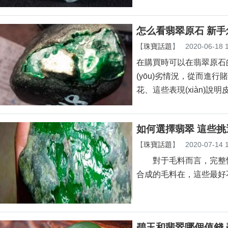
怎么看翡翠原石 新
【
珠寶話題
】
2020-06-18 
在購買時可以在翡翠原石的
(yōu)劣情況，從而進行賭石?
花、這些表現(xiàn)說
如何選擇翡翠 這些挑選
【
珠寶話題
】
2020-07-14 
對于毛料而言，完整性是至關(g
合成的毛料在，這些最好不予入
碧玉和翡翠哪個值錢