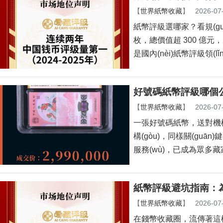
【
世界紙幣收藏
】
2026-07
紙幣評級選哪家？看規
枚，總價值超 300 億元
是國內(nèi)紙幣評級領(lǐ
好號碼紙幣評級哪個公
【
世界紙幣收藏
】
2026-07
一張好號碼紙幣，送對機構(g
構(gòu)，同樣關(gu
服務(wù)，已成為
紙幣評級避坑指南：
【
世界紙幣收藏
】
2026-07
在錢幣收藏圈，流傳著這樣一