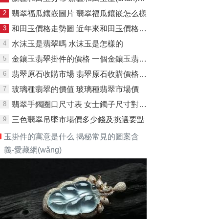
2
翡翠福瓜鑲嵌圖片 翡翠福瓜鑲嵌怎么樣
3
和田玉價格走勢圖 近年來和田玉價格走勢如何
4
水沫玉是翡翠嗎 水沫玉是怎樣的
5
金鑲玉翡翠掛件的價格 一個金鑲玉翡翠掛件多少錢
6
翡翠原石收購市場 翡翠原石收購價格是多少
7
玻璃種翡翠的價值 玻璃種翡翠市場價
8
翡翠手鐲圈口尺寸表 女士鐲子尺寸對照表
9
三色翡翠吊墜市場價多少錢及挑選要點
玉掛件的寓意是什么 揭秘常見的圖案含
義-愛藏網(wǎng)