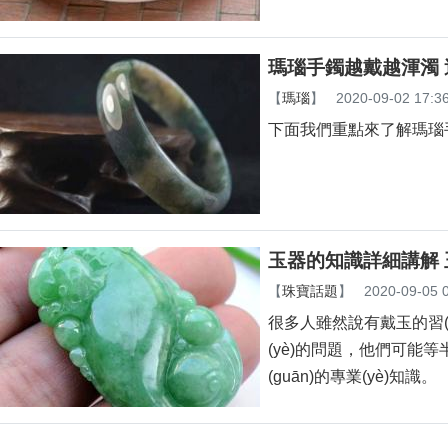
瑪瑙手鐲越戴越渾濁
【
瑪瑙
】
2020-09-02 17:3
下面我們重點來了解瑪瑙手
玉器的知識詳細講解
【
珠寶話題
】
2020-09-05 
很多人雖然說有戴玉的習(x
(yè)的問題，
(guān)的專業(yè)知識。