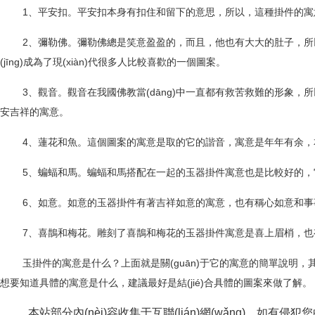
1、
平安扣。平安扣本身有扣住和留下的意思，所以，這種掛件
2、
彌勒佛。彌勒佛總是笑意盈盈的，而且，他也有大大的肚子，
(jīng)成為了現(xiàn)代很多人比較喜歡的一個圖案。
3、
觀音。觀音在我國佛教當(dāng)中一直都有救苦救難的形象，所以
安吉祥的寓意。
4、
蓮花和魚。這個圖案的寓意是取的它的諧音，寓意是年年有余，
5、
蝙蝠和馬。蝙蝠和馬搭配在一起的玉器掛件寓意也是比較好的，它的
6、
如意。如意的玉器掛件有著吉祥如意的寓意，也有稱心如意和事事如
7、
喜鵲和梅花。雕刻了喜鵲和梅花的玉器掛件寓意是喜上眉梢，也有喜
玉掛件的寓意是什么
？上面就是關(guān)于它的寓意的簡單說明
想要知道具體的寓意是什么，建議最好是結(jié)合具體的圖案來做了解。
本站部分內(nèi)容收集于互聯(lián)網(wǎng)，如有侵犯您的權(