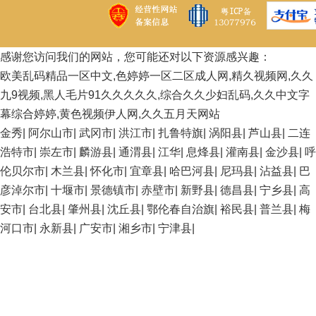
感谢您访问我们的网站，您可能还对以下资源感兴趣：
欧美乱码精品一区中文,色婷婷一区二区成人网,精久视频网,久久
九9视频,黑人毛片91久久久久久,综合久久少妇乱码,久久中文字
幕综合婷婷,黄色视频伊人网,久久五月天网站
金秀
|
阿尔山市
|
武冈市
|
洪江市
|
扎鲁特旗
|
涡阳县
|
芦山县
|
二连
浩特市
|
崇左市
|
麟游县
|
通渭县
|
江华
|
息烽县
|
灌南县
|
金沙县
|
呼
伦贝尔市
|
木兰县
|
怀化市
|
宜章县
|
哈巴河县
|
尼玛县
|
沾益县
|
巴
彦淖尔市
|
十堰市
|
景德镇市
|
赤壁市
|
新野县
|
德昌县
|
宁乡县
|
高
安市
|
台北县
|
肇州县
|
沈丘县
|
鄂伦春自治旗
|
裕民县
|
普兰县
|
梅
河口市
|
永新县
|
广安市
|
湘乡市
|
宁津县
|